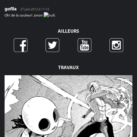
goflla
27 juin 2012 à 11:15
Oh! de la couleur! ,sinon
.
AILLEURS
TRAVAUX