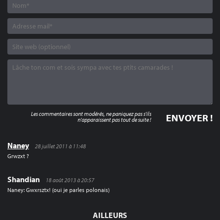
Les commentaires sont modérés, ne paniquez pas s'ils
n'apparaissent pas tout de suite !
Naney
28 juillet 2011 à 11:48
Grwzxt ?
Shandian
18 août 2013 à 20:57
Naney: Gwxrsztx! (oui je parles polonais)
AILLEURS