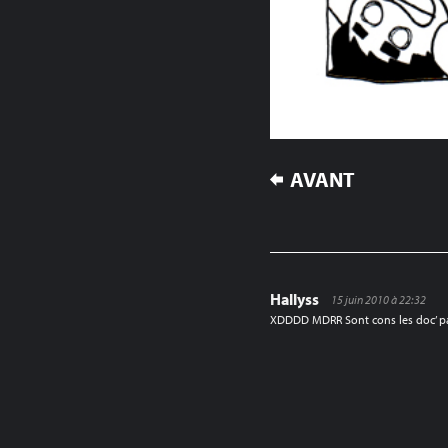
NAVIGATION
AVANT
DE
L’ARTICLE
Hallyss
15 juin 2010 à 22:32
XDDDD MDRR Sont cons les doc’ pa