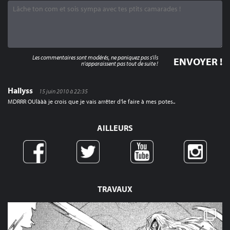
Les commentaires sont modérés, ne paniquez pas s'ils
n'apparaissent pas tout de suite !
Hallyss
15 juin 2010 à 22:35
MDRRR OUlààà je crois que je vais arrêter d’le faire à mes potes..
AILLEURS
TRAVAUX