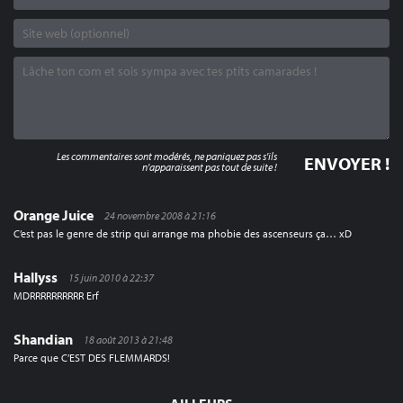
Les commentaires sont modérés, ne paniquez pas s'ils
n'apparaissent pas tout de suite !
Orange Juice
24 novembre 2008 à 21:16
C’est pas le genre de strip qui arrange ma phobie des ascenseurs ça… xD
Hallyss
15 juin 2010 à 22:37
MDRRRRRRRRRR Erf
Shandian
18 août 2013 à 21:48
Parce que C’EST DES FLEMMARDS!