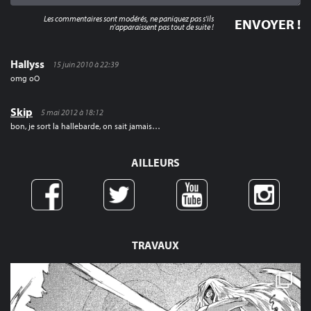
Les commentaires sont modérés, ne paniquez pas s'ils
n'apparaissent pas tout de suite !
Hallyss
15 juin 2010 à 22:39
omg oO
Skip
5 mai 2012 à 18:12
bon, je sort la hallebarde, on sait jamais…
AILLEURS
TRAVAUX