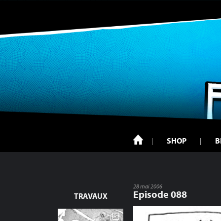
SHOP
B
28 mai 2006
Episode 088
TRAVAUX