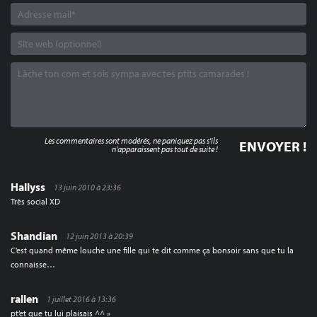
Les commentaires sont modérés, ne paniquez pas s'ils
n'apparaissent pas tout de suite !
Hallyss
13 juin 2010 à 23:36
Très social XD
Shandian
12 juin 2013 à 20:39
C’est quand même louche une fille qui te dit comme ça bonsoir sans que tu la
connaisse…
rallen
1 juillet 2016 à 13:36
pt’et que tu lui plaisais ^^ »