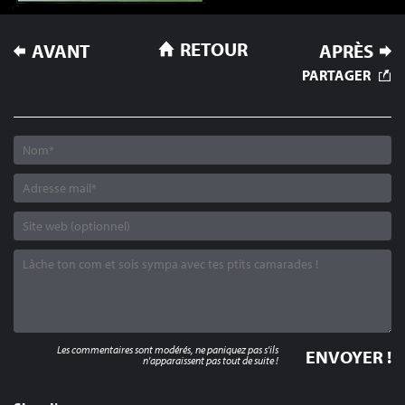
NAVIGATION
RETOUR
AVANT
APRÈS
DE
PARTAGER
L’ARTICLE
Les commentaires sont modérés, ne paniquez pas s'ils
n'apparaissent pas tout de suite !