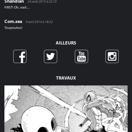
Shandian
24 août 2013 à 22:10
FIRST! Oh, wait…
Com.sea
9 avril 2014 à 18:32
Toupoutou!
AILLEURS
TRAVAUX