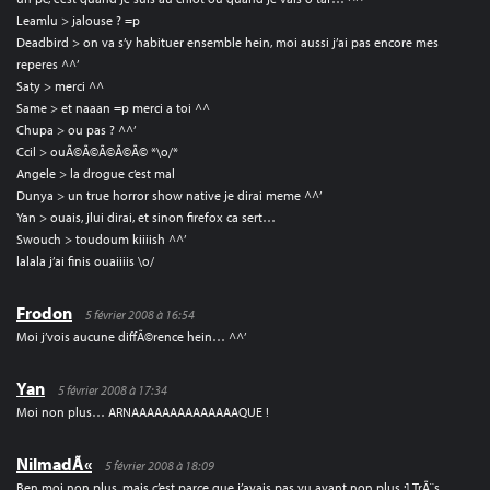
Leamlu > jalouse ? =p
Deadbird > on va s’y habituer ensemble hein, moi aussi j’ai pas encore mes
reperes ^^’
Saty > merci ^^
Same > et naaan =p merci a toi ^^
Chupa > ou pas ? ^^’
Ccil > ouÃ©Ã©Ã©Ã©Ã© *\o/*
Angele > la drogue c’est mal
Dunya > un true horror show native je dirai meme ^^’
Yan > ouais, jlui dirai, et sinon firefox ca sert…
Swouch > toudoum kiiiish ^^’
lalala j’ai finis ouaiiiis \o/
Frodon
5 février 2008 à 16:54
Moi j’vois aucune diffÃ©rence hein… ^^’
Yan
5 février 2008 à 17:34
Moi non plus… ARNAAAAAAAAAAAAAAQUE !
NilmadÃ«
5 février 2008 à 18:09
Ben moi non plus, mais c’est parce que j’avais pas vu avant non plus :] TrÃ¨s