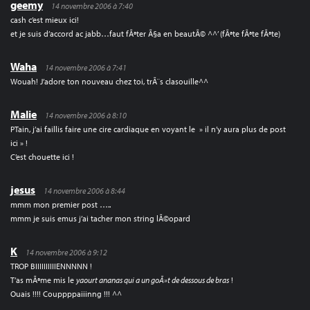
geemy
14 novembre 2006 à 7:40
cash c’est mieux ici!
et je suis d’accord ac jabb…faut fÃªter Ã§a en beautÃ© ^^’ (fÃªte fÃªte fÃªte)
Waha
14 novembre 2006 à 7:41
Wouah! J’adore ton nouveau chez toi, trÃ¨s clasouille^^
Malie
14 novembre 2006 à 8:10
PTain, j’ai faillis faire une cire cardiaque en voyant le » il n’y aura plus de post
ici » !
C’est chouette ici !
jesus
14 novembre 2006 à 8:44
mmm mon premier post …..
mmm je suis emus j’ai tacher mon string lÃ©opard
K
14 novembre 2006 à 9:12
TROP BIIIIIIIIIIENNNNN !
T’as mÃªme mis le
yaourt ananas qui a un goÃ»t de dessous de bras
!
Ouais !!!! Couppppaiiinng !!! ^^