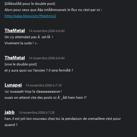
[DÃ©solÃ© pour le double post]
Alors pour ceux que Ã§a intÃ©resserait, le flux rss c’est par ici :
http://paka-blog.com/?feed=rss2
TheMetal
14 novembre 2006 à 6:40
On s’y attemdait pas Ã cel-lÃ !
Vivement la suite ! >.
TheMetal
14 novembre 2006 à 6:44
[vive le double post]
et y aura quoi sur l’ancien ? il sera fermÃ© ?
Lunapei
14 novembre 2006 à 7:18
\o/ ouaaaah trop la claaaaaaaaasse !
ouais on attend vite des posts ici Ã¨_Ã© hein hein !?
jabb
14 novembre 2006 à 7:28
han, il est joli ton nouveau chez toi. la pendaison de cremaillere c’est pour
quand ?