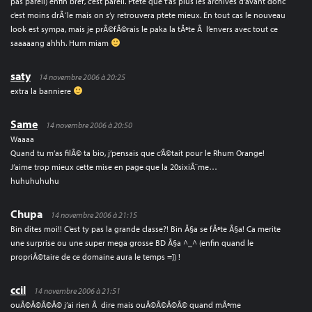
pas pareil) enfin bref, c’est pareil. Ptete que t’as plus les archives d’avant donc
c’est moins drÃ´le mais on s’y retrouvera ptete mieux. En tout cas le nouveau
look est sympa, mais je prÃ©fÃ©rais le paka la tÃªte Ã l’envers avec tout ce
saaaaang ahhh. Hum miam
saty
14 novembre 2006 à 20:25
extra la banniere
Same
14 novembre 2006 à 20:50
Waaaa
Quand tu m’as filÃ© ta bio, j’pensais que c’Ã©tait pour le Rhum Orange!
J’aime trop mieux cette mise en page que la 20sixiÃ¨me…
huhuhuhuhu
Chupa
14 novembre 2006 à 21:15
Bin dites moi!! C’est ty pas la grande classe?! Bin Ã§a se fÃªte Ã§a! Ca merite
une surprise ou une super mega grosse BD Ã§a ^_^ (enfin quand le
propriÃ©taire de ce domaine aura le temps =]) !
ccil
14 novembre 2006 à 21:51
ouÃ©Ã©Ã©Ã© j’ai rien Ã dire mais ouÃ©Ã©Ã©Ã© quand mÃªme