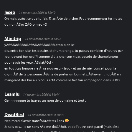
leseb
14 novembre 2006 à 13:49
Oh mais qu’est ce que tu fais ?? arrÃªte de tricher. Faut recommencer tes notes
du numÃ©ro ZÃ©ro mec =D
Minitrip
14 novembre 2006 à 14:18
yÃ©Ã©Ã©Ã©Ã©Ã©Ã©Ã©Ã©Ã©Ã©, trop bien ici!
dis, entre ton site, tes dessins et rhum orange, tu passes combien d’heures par
jour devant ton ordi?! comme dit la chanson « pas besoin de champignons
pour avoir les yeux Ã©clatÃ©s! »
en tout cas longue vie Ã ce nouveau « truc » et un dernier conseil pour la
dignitÃ© de ta personne: Ã©vite de porter un bonnet pÃ©ruvien trilobÃ© en
mangeant des bio au bifidus actif comme le fait ton compagnon dans la BD!
Leamlu
14 novembre 2006 à 14:44
Gennnnnnnre tu tpayes un nom de domaine et tout ..
DeadBird
14 novembre 2006 à 18:07
Hep merci d’avoir transfÃ©rÃ© tes liens
Je sais pas… d’un sens Ã§a me dÃ©Ã§oit, et de l’autre, c’est pareil (mais c’est