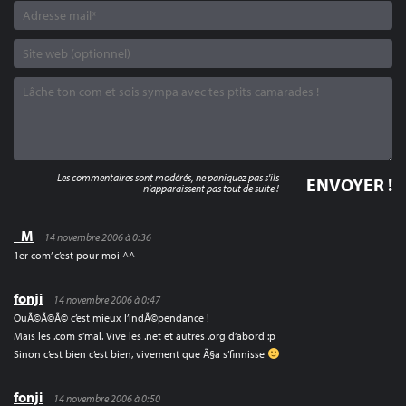
Les commentaires sont modérés, ne paniquez pas s'ils
n'apparaissent pas tout de suite !
_M
14 novembre 2006 à 0:36
1er com’ c’est pour moi ^^
fonji
14 novembre 2006 à 0:47
OuÃ©Ã©Ã© c’est mieux l’indÃ©pendance !
Mais les .com s’mal. Vive les .net et autres .org d’abord :p
Sinon c’est bien c’est bien, vivement que Ã§a s’finnisse
fonji
14 novembre 2006 à 0:50