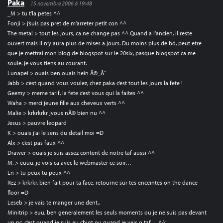
Paka
15 novembre 2006 à 19:48
_M > tu t’la petes ^^
Fonji > j’suis pas pret de m’arreter petit con ^^
The metal > tout les jours, ca ne change pas ^^ Quand a l’ancien, il reste
ouvert mais il n’y aura plus de mises a jours. Du moins plus de bd, peut etre
que je mettrai mon blog de blogspot sur le 20six, pasque blogspot ca me
soule. je vous tiens au courant.
Lunapei > ouais ben ouais hein Ã©_Ã¨
Jabb > c’est quand vous voulez, chez paka c’est tout les jours la fete !
Geemy > meme tarif, la fete c’est vous qui la faites ^^
Waha > merci jeune fille aux cheveux verts ^^
Malie > krkrkrkr jvous nÃ© bien nu ^^
Jesus > pauvre leopard
K > ouais j’ai le sens du detail moi =D
Alx > c’est pas faux ^^
Drawer > ouais je suis assez content de notre taf aussi ^^
M. > euuu, je vois ca avec le webmaster ce soir…
Ln > tu peux tu peux ^^
Rez > krkrkr, bien fait pour ta face, retourne sur tes enceintes on the dance
floor =D
Leseb > je vais te manger une dent..
Minitrip > euu, ben generalement les seuls moments ou je ne suis pas devant
un pc, c’est quand je suis au chiot ou quand je vais o taf… ^^’