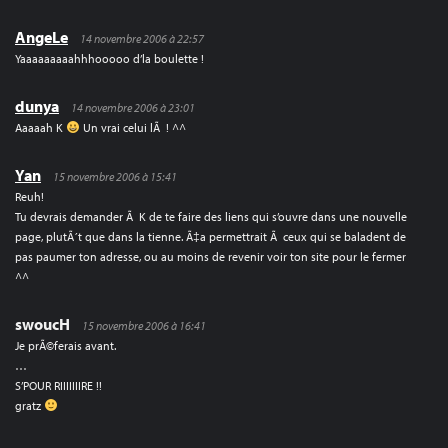
AngeLe
14 novembre 2006 à 22:57
Yaaaaaaaaahhhooooo d’la boulette !
dunya
14 novembre 2006 à 23:01
Aaaaah K
Un vrai celui lÃ ! ^^
Yan
15 novembre 2006 à 15:41
Reuh!
Tu devrais demander Ã K de te faire des liens qui s’ouvre dans une nouvelle
page, plutÃ´t que dans la tienne. Ã‡a permettrait Ã ceux qui se baladent de
pas paumer ton adresse, ou au moins de revenir voir ton site pour le fermer
^^
swoucH
15 novembre 2006 à 16:41
Je prÃ©ferais avant.
…
S’POUR RIIIIIIIRE !!
gratz