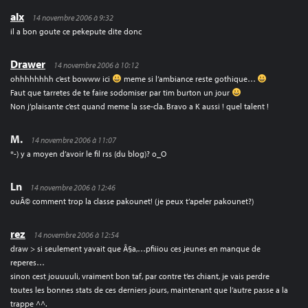
alx
14 novembre 2006 à 9:32
il a bon goute ce pekepute dite donc
Drawer
14 novembre 2006 à 10:12
ohhhhhhhh c’est bowww ici
meme si l’ambiance reste gothique…
Faut que tarretes de te faire sodomiser par tim burton un jour
Non j’plaisante c’est quand meme la sse-cla. Bravo a K aussi ! quel talent !
M.
14 novembre 2006 à 11:07
*-) y a moyen d’avoir le fil rss (du blog)? o_O
Ln
14 novembre 2006 à 12:46
ouÃ© comment trop la classe pakounet! (je peux t’apeler pakounet?)
rez
14 novembre 2006 à 12:54
draw > si seulement yavait que Ã§a,…pfiiiou ces jeunes en manque de
reperes…
sinon cest jouuuuli, vraiment bon taf, par contre t’es chiant, je vais perdre
toutes les bonnes stats de ces derniers jours, maintenant que l’autre passe a la
trappe ^^.