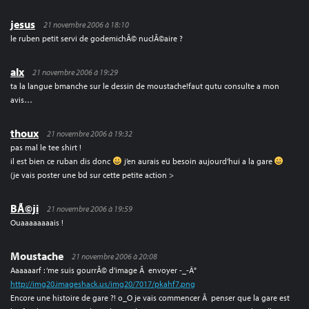
jesus
21 novembre 2006 à 18:10
le ruben petit servi de godemichÃ© nuclÃ©aire ?
alx
21 novembre 2006 à 19:29
ta la langue bmanche sur le dessin de moustache!faut qutu consulte a mon
avis…
thoux
21 novembre 2006 à 19:32
pas mal le tee shirt !
il est bien ce ruban dis donc
j’en aurais eu besoin aujourd’hui a la gare
(je vais poster une bd sur cette petite action >
BÃ©ji
21 novembre 2006 à 19:59
Ouaaaaaaaais !
Moustache
21 novembre 2006 à 20:08
Aaaaaarf : ‘me suis gourrÃ© d’image Ã envoyer -_-Â°
http://img20.imageshack.us/img20/7017/pkahf7.png
Encore une histoire de gare ?! o_O je vais commencer Ã penser que la gare est