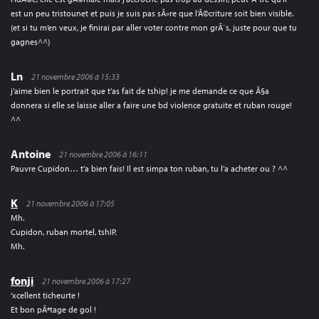
est un peu tristounet et puis je suis pas sÃ»re que l’Ã©criture soit bien visible.
(et si tu m’en veux, je finirai par aller voter contre mon grÃ¨s, juste pour que tu
gagnes^^)
Ln
21 novembre 2006 à 15:33
j’aime bien le portrait que t’as fait de tship! je me demande ce que Ã§a
donnera si elle se laisse aller a faire une bd violence gratuite et ruban rouge!
^^
Antoine
21 novembre 2006 à 16:11
Pauvre Cupidon… t’a bien fais! Il est simpa ton ruban, tu l’a acheter ou ? ^^
K
21 novembre 2006 à 17:05
Mh.
Cupidon, ruban mortel, tshIP.
Mh.
fonji
21 novembre 2006 à 17:27
‘xcellent ticheurte !
Et bon pÃªtage de gol !