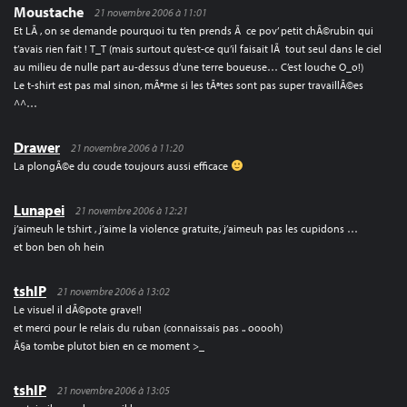
Moustache
21 novembre 2006 à 11:01
Et LÃ , on se demande pourquoi tu t’en prends Ã ce pov’ petit chÃ©rubin qui
t’avais rien fait ! T_T (mais surtout qu’est-ce qu’il faisait lÃ tout seul dans le ciel
au milieu de nulle part au-dessus d’une terre boueuse… C’est louche O_o!)
Le t-shirt est pas mal sinon, mÃªme si les tÃªtes sont pas super travaillÃ©es
^^…
Drawer
21 novembre 2006 à 11:20
La plongÃ©e du coude toujours aussi efficace
Lunapei
21 novembre 2006 à 12:21
j’aimeuh le tshirt , j’aime la violence gratuite, j’aimeuh pas les cupidons …
et bon ben oh hein
tshIP
21 novembre 2006 à 13:02
Le visuel il dÃ©pote grave!!
et merci pour le relais du ruban (connaissais pas .. ooooh)
Ã§a tombe plutot bien en ce moment >_
tshIP
21 novembre 2006 à 13:05