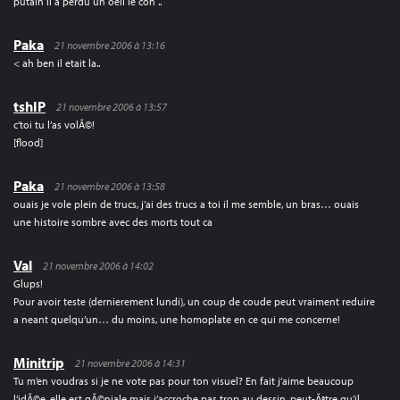
putain il a perdu un oeil le con ..
Paka
21 novembre 2006 à 13:16
< ah ben il etait la..
tshIP
21 novembre 2006 à 13:57
c’toi tu l’as volÃ©!
[flood]
Paka
21 novembre 2006 à 13:58
ouais je vole plein de trucs, j’ai des trucs a toi il me semble, un bras… ouais
une histoire sombre avec des morts tout ca
Val
21 novembre 2006 à 14:02
Glups!
Pour avoir teste (dernierement lundi), un coup de coude peut vraiment reduire
a neant quelqu’un… du moins, une homoplate en ce qui me concerne!
Minitrip
21 novembre 2006 à 14:31
Tu m’en voudras si je ne vote pas pour ton visuel? En fait j’aime beaucoup
l’idÃ©e, elle est gÃ©niale mais j’accroche pas trop au dessin, peut-Ãªtre qu’il