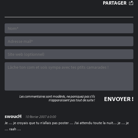
PARTAGER
L’ARTICLE
Les commentaires sont modérés, ne paniquez pas s'ils
n'apparaissent pas tout de suite !
swoucH
10 février 2007 à 0:00
Je … je croyais que tu n’allais pas poster … J’ai attendu toute la nuit… je … je
… raah …