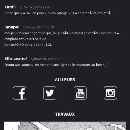
kant1
10 février 2007 à 13:44
Est-ce que y a un lien pour « rhum-orange » ? Ca en est oÃ¹ ce projet lÃ ?
lunapei
10 février 2007 à 23:18
moi jsuis tellement gentille que j’ai glissÃ© un message codÃ© « nounours =
remplaÃ§ant » alors hein =p
bonanÃ© XD dans le fond ! LOL
Elfe-avariel
7 janvier 2014 à 23:37
Retour aux sources : en noir et blanc ! Sympa le nounours au loin ^_^
AILLEURS
TRAVAUX