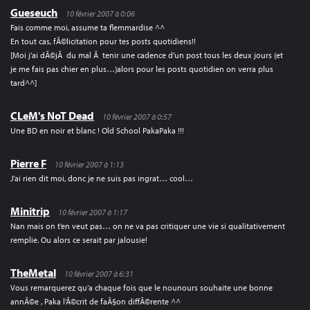
Gueseuch
10 février 2007 à 0:06
Fais comme moi, assume ta flemmardise ^^
En tout cas, fÃ©licitation pour tes posts quotidiens!!
[Moi j’ai dÃ©jÃ du mal Ã tenir une cadence d’un post tous les deux jours (et
je me fais pas chier en plus…)alors pour les posts quotidien on verra plus
tard^^]
CLeM's NoT Dead
10 février 2007 à 0:57
Une BD en noir et blanc ! Old School PakaPaka !!!
Pierre F
10 février 2007 à 1:13
J’ai rien dit moi, donc je ne suis pas ingrat… cool…
Minitrip
10 février 2007 à 1:17
Nan mais on t’en veut pas… on ne va pas critiquer une vie si qualitativement
remplie. Ou alors ce serait par jalousie!
TheMetal
10 février 2007 à 6:31
Vous remarquerez qu’a chaque fois que le nounours souhaite une bonne
annÃ©e , Paka l’Ã©crit de faÃ§on diffÃ©rente ^^