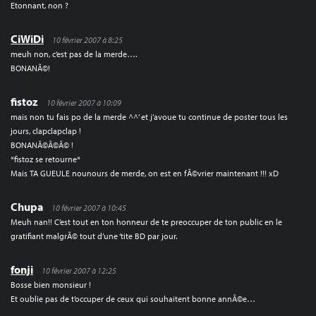
Etonnant, non ?
CiWiDi
10 février 2007 à 8:25
meuh non, c’est pas de la merde….
BONANÃ©!
fistoz
10 février 2007 à 10:09
mais non tu fais po de la merde ^^’ et j’avoue tu continue de poster tous les
jours, clapclapclap !
BONANÃ©Ã©Ã© !
*fistoz se retourne*
Mais TA GUEULE nounours de merde, on est en fÃ©vrier maintenant !!! xD
Chupa
10 février 2007 à 10:45
Meuh nan!! C’est tout en ton honneur de te preoccuper de ton public en le
gratifiant malgrÃ© tout d’une ‘tite BD par jour.
fonji
10 février 2007 à 12:25
Bosse bien monsieur !
Et oublie pas de t’occuper de ceux qui souhaitent bonne annÃ©e…