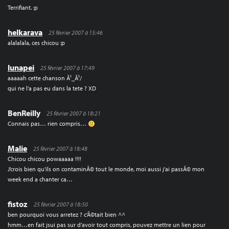
Terrifiant. :p
helkarava
25 février 2007 à 15:46
alalalala, ces chicou :p
lunapei
25 février 2007 à 17:49
aaaaah cette chanson Ã¹_Ã¹/
qui ne l’a pas eu dans la tete ? XD
BenReilly
25 février 2007 à 18:21
Connais pas… rien compris…
Malie
25 février 2007 à 18:48
Chicou chicou powaaaaa !!!!
J’crois bien qu’ils on contaminÃ© tout le monde, moi aussi j’ai passÃ© mon
week end a chanter ca…
fistoz
25 février 2007 à 18:50
ben pourquoi vous arretez ? c’Ã©tait bien ^^
hmm…en fait jsui pas sur d’avoir tout compris, pouvez mettre un lien pour