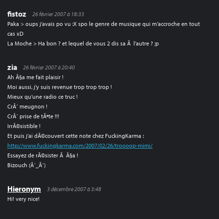
fistoz
26 février 2007 à 18:33
Paka > oups j’avais po vu :X spo le genre de musique qui m’accroche en tout
cas xD
La Moche > Ha bon ? et lequel de vous 2 dis sa Ã l’autre ? ;p
zia
26 février 2007 à 20:40
Ah Ã§a me fait plaisir !
Moi aussi, j’y suis revenue trop trop trop !
Mieux qu’une radio ce truc !
CrÃ´ meugnon !
CrÃ´ prise de tÃªte !!!
IrrÃ©sistible !
Et puis j’ai dÃ©couvert cette note chez FuckingKarma :
http://www.fuckingkarma.com/2007/02/26/troooop-mimi/
Essayez de rÃ©sister Ã Ã§a !
Bizouch (Ã´_Ã´)
Hieronym
3 décembre 2007 à 3:48
Hi! very nice!