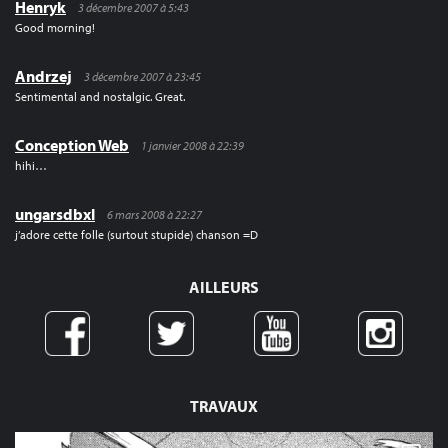
Henryk
3 décembre 2007 à 5:43
Good morning!
Andrzej
3 décembre 2007 à 23:45
Sentimental and nostalgic. Great.
Conception Web
1 janvier 2008 à 22:39
hihi…
ungarsdbxl
6 mars 2008 à 22:27
j’adore cette folle (surtout stupide) chanson =D
AILLEURS
TRAVAUX