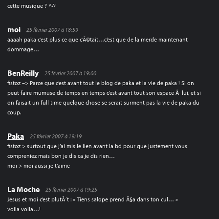
cette musique ? ^^’
moi
25 février 2007 à 18:59
aaaah paka c’est plus ce que c’Ã©tait…c’est que de la merde maintenant
dommage…
BenReilly
25 février 2007 à 19:00
fistoz –> Parce que c’est avant tout le blog de paka et la vie de paka ! Si on
peut faire mumuse de temps en temps c’est avant tout son espace Ã lui, et si
on faisait un full time quelque chose se serait surment pas la vie de paka du
coup.
Paka
25 février 2007 à 19:19
fistoz > surtout que j’ai mis le lien avant la bd pour que justement vous
compreniez mais bon je dis ca je dis rien…
moi > moi aussi je t’aime
La Moche
25 février 2007 à 19:25
Jesus et moi c’est plutÃ´t : « Tiens salope prend Ã§a dans ton cul… »
voila voila…!