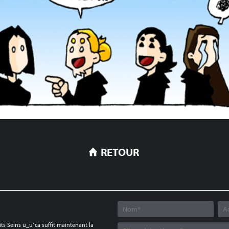
RETOUR
its Seins u_u’ ca suffit maintenant la