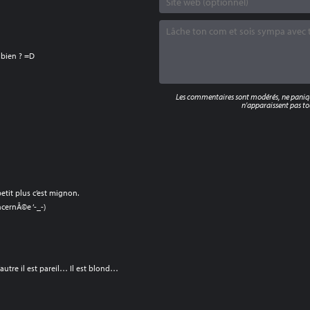
 bien ? =D
Les commentaires sont modérés, ne panique
n'apparaissent pas tou
etit plus c’est mignon.
cernÃ©e ‘-_-)
l’autre il est pareil… Il est blond…