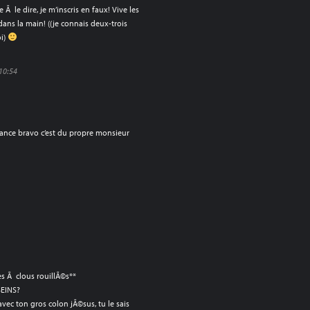
 Ã le dire, je m’inscris en faux! Vive les
dans la main! ((je connais deux-trois
i)
 10:54
mance bravo c’est du propre monsieur
s Ã clous rouillÃ©s**
SEINS?
 avec ton gros colon jÃ©sus, tu le sais