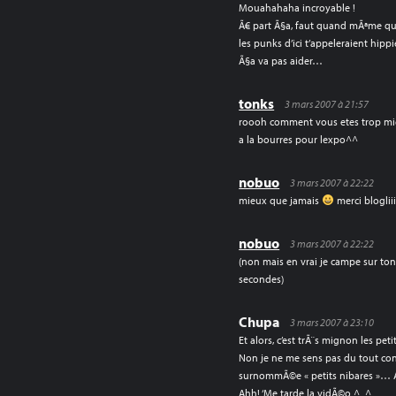
Mouahahaha incroyable !
Ã€ part Ã§a, faut quand mÃªme que
les punks d’ici t’appeleraient hippi
Ã§a va pas aider…
tonks
3 mars 2007 à 21:57
roooh comment vous etes trop mig
a la bourres pour lexpo^^
nobuo
3 mars 2007 à 22:22
mieux que jamais
merci blogliii
nobuo
3 mars 2007 à 22:22
(non mais en vrai je campe sur ton 
secondes)
Chupa
3 mars 2007 à 23:10
Et alors, c’est trÃ¨s mignon les petit
Non je ne me sens pas du tout con
surnommÃ©e « petits nibares »… 
Ahh! ‘Me tarde la vidÃ©o ^_^