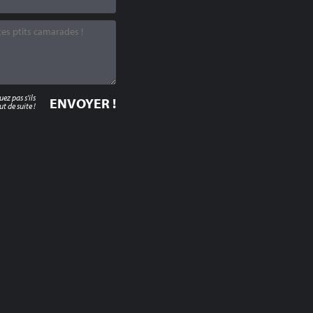
z pas s'ils
t de suite !