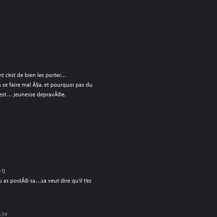
nt c’est de bien les porter…
a se faire mal Ã§a. et pourquoi pas du
y est… jeunesse depravÃ©e.
 !)
 as postÃ© sa…sa veut dire qu’il t’es
9:34