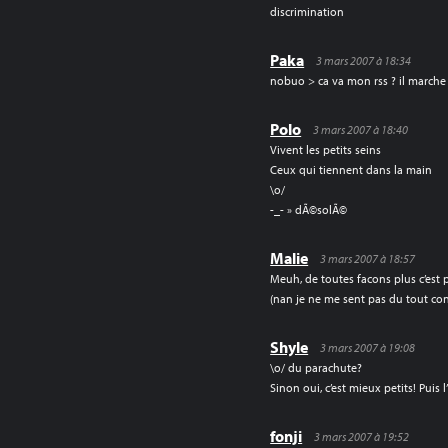
discrimination
Paka
3 mars 2007 à 18:34
nobuo > ca va mon rss ? il marche
Polo
3 mars 2007 à 18:40
Vivent les petits seins
Ceux qui tiennent dans la main
\o/
-_- » dÃ©solÃ©
Malie
3 mars 2007 à 18:57
Meuh, de toutes facons plus c’est p
(nan je ne me sent pas du tout con
Shyle
3 mars 2007 à 19:08
\o/ du parachute?
Sinon oui, c’est mieux petits! Puis 
fonji
3 mars 2007 à 19:52