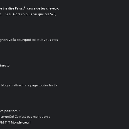
 j’te dise Paka, Ã cause de tes cheveux,
e… Si si. Alors en plus, vu que t’es SxE,
non voila pourquoi toi et Jc vous etes
ines ;p
blog et raffrachis la page toutes les 27
es poitrines!!!
cernÃ©e! Ce n’est pas moi qu’on a
Ah! T_T Monde creul!