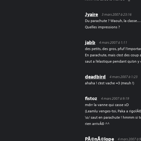
Jyaire
3 mars 2007 à 23:16
Du parachute ? Waouh, la classe…
Quelles impressions ?
jabb
4 mars 2007 à 1:11
des petits, des gros, pfuf l’importa
En parachute, mais c’est des coup 
saut a l’elastique pendant qu’on 
deadbird
4 mars 2007 à 1:23
ahaha ! c’est vache =3 (meuh !)
fistoz
4 mars 2007 à 9:19
mdrr la vanne qui casse xD
(Leamlu venges-toi, Paka a rigolÃ©
\o/ saut en parachute ! hmmm si tu
rien arrivÃ© ^^
PÃ©nÃ©lope
4 mars 2007 à 