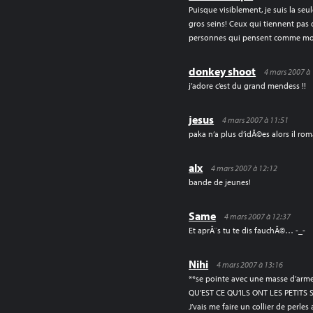
Puisque visiblement, je suis la seule
gros seins! Ceux qui tiennent pas 
personnes qui pensent comme mo
donkey shoot
4 mars 2007 à
j’adore c’est du grand mendess !!
jesus
4 mars 2007 à 11:51
paka n’a plus d’idÃ©es alors il ro
alx
4 mars 2007 à 12:12
bande de jeunes!
Same
4 mars 2007 à 12:37
Et aprÃ¨s tu te dis fauchÃ©… -_-
Nihi
4 mars 2007 à 13:16
**se pointe avec une masse d’arme
QU’EST CE QU’ILS ONT LES PETITS 
J’vais me faire un collier de perles