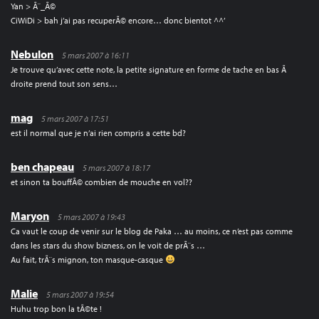
Yan > Ã¨_Ã©
CiWiDi > bah j’ai pas recuperÃ© encore… donc bientot ^^’
Nebulon
5 mars 2007 à 16:11
Je trouve qu’avec cette note, la petite signature en forme de tache en bas Ã
droite prend tout son sens…
mag
5 mars 2007 à 17:51
est il normal que je n’ai rien compris a cette bd?
ben chapeau
5 mars 2007 à 18:17
et sinon ta bouffÃ© combien de mouche en vol??
Maryon
5 mars 2007 à 19:43
Ca vaut le coup de venir sur le blog de Paka … au moins, ce n’est pas comme
dans les stars du show bizness, on le voit de prÃ¨s …
Au fait, trÃ¨s mignon, ton masque-casque
Malie
5 mars 2007 à 19:54
Huhu trop bon la tÃ©te !