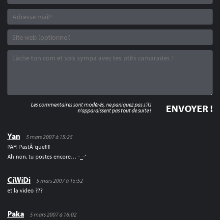
Les commentaires sont modérés, ne paniquez pas s'ils
n'apparaissent pas tout de suite !
Yan
5 mars 2007 à 15:25
PAF! PastÃ¨que!!!!
Ah non, tu postes encore… -_-‘
CiWiDi
5 mars 2007 à 15:52
et la video ???
Paka
5 mars 2007 à 16:02