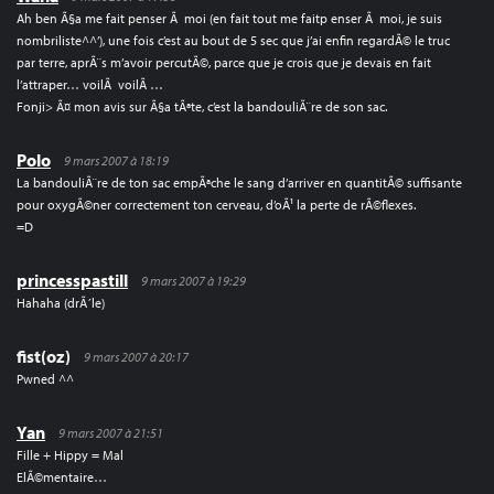
Ah ben Ã§a me fait penser Ã moi (en fait tout me faitp enser Ã moi, je suis
nombriliste^^’), une fois c’est au bout de 5 sec que j’ai enfin regardÃ© le truc
par terre, aprÃ¨s m’avoir percutÃ©, parce que je crois que je devais en fait
l’attraper… voilÃ voilÃ …
Fonji> Ã¤ mon avis sur Ã§a tÃªte, c’est la bandouliÃ¨re de son sac.
Polo
9 mars 2007 à 18:19
La bandouliÃ¨re de ton sac empÃªche le sang d’arriver en quantitÃ© suffisante
pour oxygÃ©ner correctement ton cerveau, d’oÃ¹ la perte de rÃ©flexes.
=D
princesspastill
9 mars 2007 à 19:29
Hahaha (drÃ´le)
fist(oz)
9 mars 2007 à 20:17
Pwned ^^
Yan
9 mars 2007 à 21:51
Fille + Hippy = Mal
ElÃ©mentaire…