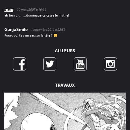
mag
10 mars 2007 à 16:14
ah ben vi ……dommage ca casse le mythe!
GanjaSmile
1 novembre 2011 à 22:59
Pourquoi t’as un sac sur la tête ?
AILLEURS
TRAVAUX