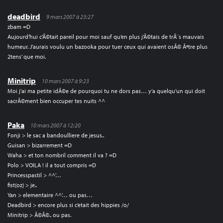
deadbird
9 mars 2007 à 23:27
zbam =D
Aujourd’hui c’Ã©tait pareil pour moi sauf qu’en plus j’Ã©tais de trÃ¨s mauvais
humeur. J’aurais voulu un bazooka pour tuer ceux qui avaient osÃ© Ãªtre plus
2tens’ que moi.
Minitrip
10 mars 2007 à 9:23
Moi j’ai ma petite idÃ©e de pourquoi tu ne dors pas… y’a quelqu’un qui doit
sacrÃ©ment bien occuper tes nuits ^^
Paka
10 mars 2007 à 12:20
Fonji > le sac a bandoulliere de jesus..
Guisan > bizarrement =D
Waha > et ton nombril comment il va ? =D
Polo > VOILA ! il a tout compris =D
Princesspastil > ^^’…
fist(oz) > je..
Yan > elementaire ^^’… ou pas…
Deadbird > encore plus si c’etait des hippies /o/
Minitrip > Ã©Ã©.. ou pas.