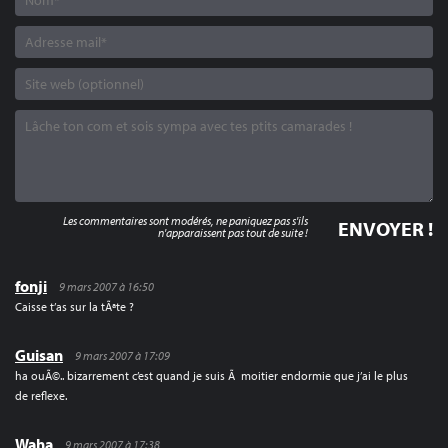
Les commentaires sont modérés, ne paniquez pas s'ils
n'apparaissent pas tout de suite !
fonji
9 mars 2007 à 16:50
Caisse t’as sur la tÃªte ?
Guisan
9 mars 2007 à 17:09
ha ouÃ©.. bizarrement c’est quand je suis Ã moitier endormie que j’ai le plus
de reflexe.
Waha
9 mars 2007 à 17:38