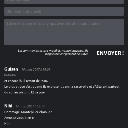
Les commentaires sont modérés, ne paniquez pas s'ils
n'apparaissent pas tout de suite !
Guisan
10 mars 2007 à 18:09
huhuhu
et encore lÃ il restait de l’eau.
Le plus atroce c’est quand ils explosent dans la casserolle et s’Ã©talent partout
du sol au plafond.Et ca pue.
Nihi
10 mars 2007 à 18:14
Dommage, Montepllier c’loin. ^^
Amusez vous bien :p
Nihi