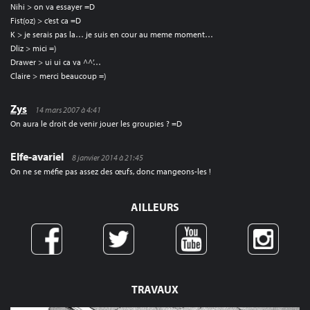
Nihi > on va essayer =D
Fist(oz) > c’est ca =D
K > je serais pas la… je suis en cour au meme moment…
Dliz > mici =)
Drawer > ui ui ca va ^^’…
Claire > merci beaucoup =)
Zys
14 mars 2007 à 4:41
On aura le droit de venir jouer les groupies ? =D
Elfe-avariel
8 janvier 2014 à 21:45
On ne se méfie pas assez des œufs, donc mangeons-les !
AILLEURS
TRAVAUX