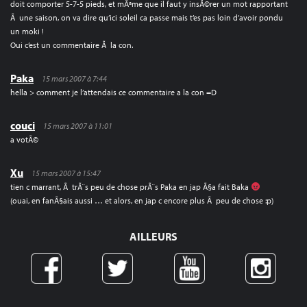
doit comporter 5-7-5 pieds, et mÃªme que il faut y insÃ©rer un mot rapportant
Ã une saison, on va dire qu’ici soleil ca passe mais t’es pas loin d’avoir pondu
un moki !
Oui c’est un commentaire Ã la con.
Paka
15 mars 2007 à 7:44
hella > comment je l’attendais ce commentaire a la con =D
couci
15 mars 2007 à 11:01
a votÃ©
Xu
15 mars 2007 à 15:47
tien c marrant, Ã trÃ¨s peu de chose prÃ¨s Paka en jap Ã§a fait Baka
(ouai, en fanÃ§ais aussi … et alors, en jap c encore plus Ã peu de chose :p)
AILLEURS