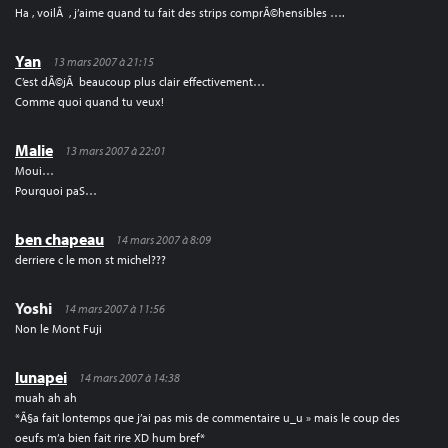
Ha , voilÃ , j’aime quand tu fait des strips comprÃ©hensibles ….
Yan
13 mars 2007 à 21:15
C’est dÃ©jÃ beaucoup plus clair effectivement…
Comme quoi quand tu veux!
Malie
13 mars 2007 à 22:01
Moui…
Pourquoi paS…
ben chapeau
14 mars 2007 à 8:09
derriere c le mon st michel???
Yoshi
14 mars 2007 à 11:56
Non le Mont Fuji
lunapei
14 mars 2007 à 14:38
muah ah ah
*Ã§a fait lontemps que j’ai pas mis de commentaire u_u » mais le coup des
oeufs m’a bien fait rire XD hum bref*