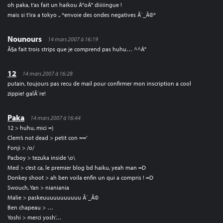
oh paka, t’as fait un haikou Â°oÂ° diiiiingue !
mais si t’ira a tokyo .. *envoie des ondes negatives Ã¨_Ã©*
Nounours
14 mars 2007 à 16:19
Ã§a fait trois strips que je comprend pas huhu… ^^Â°
12
14 mars 2007 à 16:28
putain, toujours pas recu de mail pour confirmer mon inscription a cool
zippie! galÃ¨re!
Paka
14 mars 2007 à 16:44
12 > huhu, mici =)
Clem’s not dead > petit con ==’
Fonji > /o/
Pacboy > tezuka inside \o\
Med > c’est ca, le premier blog bd haiku, yeah man =D
Donkey shoot > ah ben voila enfin un qui a compris ! =D
Swouch, Yan > nianiania
Malie > paskeuuuuuuuuuuu Ã¨_Ã©
Ben chapeau > …
Yoshi > merci yosh’…