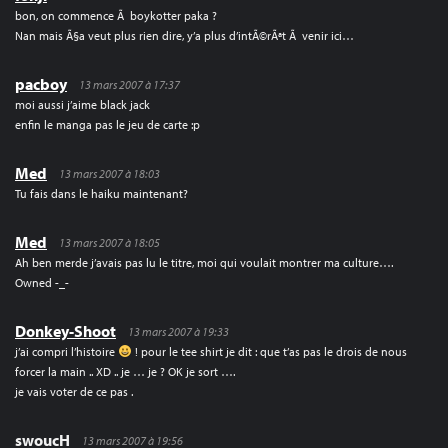
bon, on commence Ã boykotter paka ?
Nan mais Ã§a veut plus rien dire, y’a plus d’intÃ©rÃªt Ã venir ici…
pacboy
13 mars 2007 à 17:37
moi aussi j’aime black jack
enfin le manga pas le jeu de carte :p
Med
13 mars 2007 à 18:03
Tu fais dans le haiku maintenant?
Med
13 mars 2007 à 18:05
Ah ben merde j’avais pas lu le titre, moi qui voulait montrer ma culture….
Owned -_-
Donkey-Shoot
13 mars 2007 à 19:33
j’ai compri l’histoire
! pour le tee shirt je dit : que t’as pas le drois de nous
forcer la main .. XD .. je … je ? OK je sort ….
je vais voter de ce pas .
swoucH
13 mars 2007 à 19:56