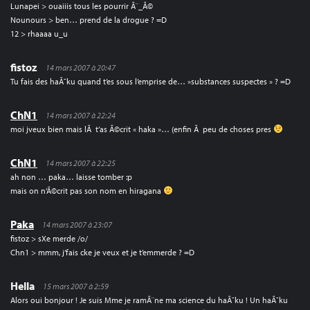
Lunapei > ouaiiis tous les pourrir Ã¨_Ã©
Nounours > ben… prend de la drogue ? =D
12 > rhaaaa u_u
fistoz
14 mars 2007 à 20:47
Tu fais des haÃ¯ku quand t’es sous l’emprise de… »substances suspectes » ? =D
ChN1
14 mars 2007 à 22:24
moi jveux bien mais lÃ t’as Ã©crit « haka »… (enfin Ã peu de choses pres
ChN1
14 mars 2007 à 22:25
ah non … paka… laisse tomber :p
mais on n’Ã©crit pas son nom en hiragana
Paka
14 mars 2007 à 23:07
fistoz > sXe merde /o/
Chn1 > mmm, j’fais cke je veux et je t’emmerde ? =D
Hella
15 mars 2007 à 2:59
Alors oui bonjour ! Je suis Mme je ramÃ¨ne ma science du haÃ¯ku ! Un haÃ¯ku