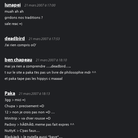
lunapei
21 mars 2007 à 17:00
muah ah ah
grrdons nos traditions ?
sale reac =)
deadbird
21 mars 2007 à 17:53
J’ai rien compris oO’
ben chapeau
21 mars 2007 à 18:10
mai ya rien a comprendre …..deadbird…..
t sur le site a paka t’es pas un livre de philosophie mdr ^^
et paka tape pas les hippys c maaaal
Paka
21 mars 2007 à 18:13
3gg > mici =)
Chupa > precisement =D
12 > non je crois pas non =D …
Minitrip > va chier rousse =D
Pacboy > hÃ©hÃ©, meme pas fait expres ^^
NuttyK > C’pas faux…
BlackJack > le nutella aussi *bave*…