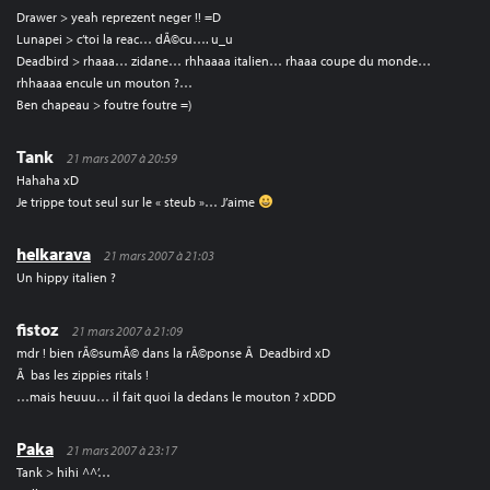
Drawer > yeah reprezent neger !! =D
Lunapei > c’toi la reac… dÃ©cu…. u_u
Deadbird > rhaaa… zidane… rhhaaaa italien… rhaaa coupe du monde…
rhhaaaa encule un mouton ?…
Ben chapeau > foutre foutre =)
Tank
21 mars 2007 à 20:59
Hahaha xD
Je trippe tout seul sur le « steub »… J’aime
helkarava
21 mars 2007 à 21:03
Un hippy italien ?
fistoz
21 mars 2007 à 21:09
mdr ! bien rÃ©sumÃ© dans la rÃ©ponse Ã Deadbird xD
Ã bas les zippies ritals !
…mais heuuu… il fait quoi la dedans le mouton ? xDDD
Paka
21 mars 2007 à 23:17
Tank > hihi ^^’…