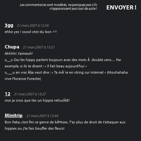
Les commentaires sont modérés, ne paniquez pas s'ils
n'apparaissent pas tout de suite !
3gg
21 mars 2007 à 12:56
ehhe yes ! coool c’est du bon ^^
Chupa
21 mars 2007 à 13:21
Ahhhh! J’aimeuh!
u__u Oui les hippy parlent toujours avec des mots Ã double sens… Par
exemple, si ils te disent : « Il fait beau aujourd’hui »
u___u en vrai Ã§a veut dire : « Ta mÃ¨re en string sur internet » (Mouhahaha
vive Florence Forestie)
12
21 mars 2007 à 13:27
moi je crois que t’es un hippie refoulÃ©!
Minitrip
21 mars 2007 à 13:49
Bon Paka, c’est fini ce genre de bÃªtises. T’as plus de droit de t’attaquer aux
hippies ou j’te fais bouffer des fleurs!