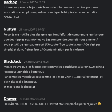
pacboy
21 mars 2007 à 13:59
toi oser rappeler ca le jour oÃ¹ le monsieur fait un match amical pour une
association et en plus en profiter pour taper le hippie c’est comment dire….
GENIAL ! lol
NuttyK
21 mars 2007 à 14:05
Perso, je me mÃ©fie plus des gens qui font l’effort de comprendre leur langue
que des hippies eux mÃªmes =o Les comprendre pourrait nous amener Ã
avoir pitiÃ© de leur pauvre sort (Ã‰couter Tryo toute la journÃ©e, c’est pas
simple) et donc, freiner leur dÃ©contamination par la violence …
BlackJack
21 mars 2007 à 15:27
Moi Je trouve que les hippies c’est comme les bouchÃ©es a la reine…Moche a
l’exterieur , ignoble a l’interieur.
Par contre les mettaleux c’est comme les « Mon Cheri » …noir a l’exterieur , et
plein d’alcool a l’interieur.
Et moi j’aime le chocolat .
Drawer
21 mars 2007 à 16:54
FIERTÃ© NATIONALE ! le 14 JUILLET Devrait etre remplacÃ© par le 9 juillet