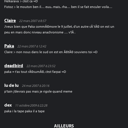
Helkarava > c’est ca =D
Fistoz > le mouton ben il… euu.. mais.. rha… ben il se fait enculer voila…
Claire
22 mars 2007 à 8:57
J’veux bien que Paka commÃ©more le 9 juillet, d’un autre cÃ´tÃ© on est un
peu en mars donc niveau anachronisme … v’lÃ .
Paka
22 mars 2007 à 12:42
Claire > non nous dans le sud on est en Ã©tÃ© souviens toi =D
deadbird
22 mars 2007 à 23:52
paka = t’as tout rÃ©sumÃ©, c’est farpai =D
lu de lu
24 mai 2007 à 20:16
p’tain j’devrais pas mais je rigole quand meme
dex
11 octobre 2009 à 22:28
paka i la tape paka il a tape
AILLEURS