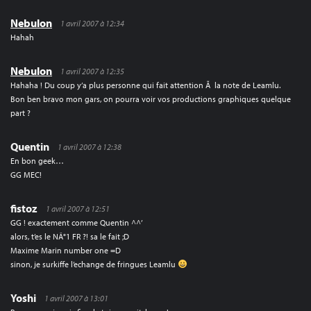
Nebulon
1 avril 2007 à 12:34
Hahah
Nebulon
1 avril 2007 à 12:35
Hahaha ! Du coup y’a plus personne qui fait attention Ã la note de Leamlu.
Bon ben bravo mon gars, on pourra voir vos productions graphiques quelque
part ?
Quentin
1 avril 2007 à 12:38
En bon geek…
GG MEC!
fistoz
1 avril 2007 à 12:51
GG ! exactement comme Quentin ^^’
alors, t’es le NÂ°1 FR ?! sa le fait ;D
Maxime Marin number one =D
sinon, je surkiffe l’echange de fringues Leamlu
Yoshi
1 avril 2007 à 13:01