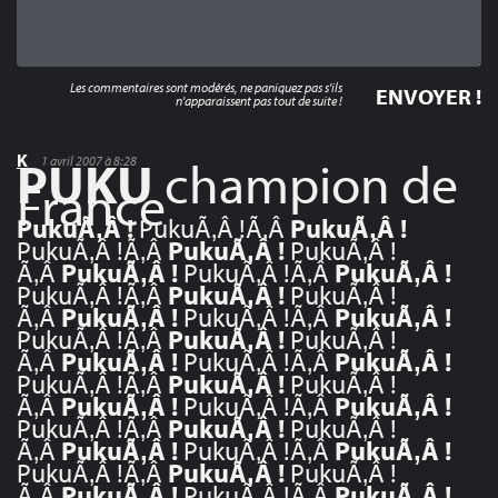
Les commentaires sont modérés, ne paniquez pas s'ils
n'apparaissent pas tout de suite !
K
PUKU
champion de
1 avril 2007 à 8:28
France
PukuÃ‚Â !
PukuÃ‚Â !Ã‚Â
PukuÃ‚Â !
PukuÃ‚Â !Ã‚Â
PukuÃ‚Â !
PukuÃ‚Â !
Ã‚Â
PukuÃ‚Â !
PukuÃ‚Â !Ã‚Â
PukuÃ‚Â !
PukuÃ‚Â !Ã‚Â
PukuÃ‚Â !
PukuÃ‚Â !
Ã‚Â
PukuÃ‚Â !
PukuÃ‚Â !Ã‚Â
PukuÃ‚Â !
PukuÃ‚Â !Ã‚Â
PukuÃ‚Â !
PukuÃ‚Â !
Ã‚Â
PukuÃ‚Â !
PukuÃ‚Â !Ã‚Â
PukuÃ‚Â !
PukuÃ‚Â !Ã‚Â
PukuÃ‚Â !
PukuÃ‚Â !
Ã‚Â
PukuÃ‚Â !
PukuÃ‚Â !Ã‚Â
PukuÃ‚Â !
PukuÃ‚Â !Ã‚Â
PukuÃ‚Â !
PukuÃ‚Â !
Ã‚Â
PukuÃ‚Â !
PukuÃ‚Â !Ã‚Â
PukuÃ‚Â !
PukuÃ‚Â !Ã‚Â
PukuÃ‚Â !
PukuÃ‚Â !
Ã‚Â
PukuÃ‚Â !
PukuÃ‚Â !Ã‚Â
PukuÃ‚Â !