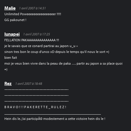
Malie
1 avril 2007 à 14:31
Unlimited Poweeeeeeeeeeeeeeeer !!!!!
GG pakounet !
lunapei
1 avril 2007 à 17:25
FELLATION PAKAAAAAAAAAAAAAA !!!
je le savais que ce conard partirai au japon u_u »
sinon tres bon le coup d’unco xD depuis le temps qu’il nous le sort =)
bien fait
moi je veux bien vivre dans la peau de paka …. partir au japon a sa place quoi
=)
Rez
1 avril 2007 à 18:48
——————————————————-
——————————————————-
——————————————————-
B R A V O ! ! ! P A K E R E T T E _ R U L E Z !
_______________________________________________________
Hein dis le, j’ai participÃ© modestement a cette victoire hein dis le !