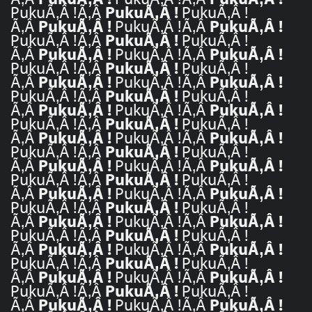
PukuÃ‚Â !Ã‚Â
PukuÃ‚Â !
PukuÃ‚Â !
Ã‚Â
PukuÃ‚Â !
PukuÃ‚Â !Ã‚Â
PukuÃ‚Â !
PukuÃ‚Â !Ã‚Â
PukuÃ‚Â !
PukuÃ‚Â !
Ã‚Â
PukuÃ‚Â !
PukuÃ‚Â !Ã‚Â
PukuÃ‚Â !
PukuÃ‚Â !Ã‚Â
PukuÃ‚Â !
PukuÃ‚Â !
Ã‚Â
PukuÃ‚Â !
PukuÃ‚Â !Ã‚Â
PukuÃ‚Â !
PukuÃ‚Â !Ã‚Â
PukuÃ‚Â !
PukuÃ‚Â !
Ã‚Â
PukuÃ‚Â !
PukuÃ‚Â !Ã‚Â
PukuÃ‚Â !
PukuÃ‚Â !Ã‚Â
PukuÃ‚Â !
PukuÃ‚Â !
Ã‚Â
PukuÃ‚Â !
PukuÃ‚Â !Ã‚Â
PukuÃ‚Â !
PukuÃ‚Â !Ã‚Â
PukuÃ‚Â !
PukuÃ‚Â !
Ã‚Â
PukuÃ‚Â !
PukuÃ‚Â !Ã‚Â
PukuÃ‚Â !
PukuÃ‚Â !Ã‚Â
PukuÃ‚Â !
PukuÃ‚Â !
Ã‚Â
PukuÃ‚Â !
PukuÃ‚Â !Ã‚Â
PukuÃ‚Â !
PukuÃ‚Â !Ã‚Â
PukuÃ‚Â !
PukuÃ‚Â !
Ã‚Â
PukuÃ‚Â !
PukuÃ‚Â !Ã‚Â
PukuÃ‚Â !
PukuÃ‚Â !Ã‚Â
PukuÃ‚Â !
PukuÃ‚Â !
Ã‚Â
PukuÃ‚Â !
PukuÃ‚Â !Ã‚Â
PukuÃ‚Â !
PukuÃ‚Â !Ã‚Â
PukuÃ‚Â !
PukuÃ‚Â !
Ã‚Â
PukuÃ‚Â !
PukuÃ‚Â !Ã‚Â
PukuÃ‚Â !
PukuÃ‚Â !Ã‚Â
PukuÃ‚Â !
PukuÃ‚Â !
Ã‚Â
PukuÃ‚Â !
PukuÃ‚Â !Ã‚Â
PukuÃ‚Â !