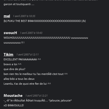
garcon et toutiquanti …
mel
1 avril 2007 à 10:35
[b] PUKU THE BEST BRAVOOOOOOOOOOOOOOOOOOOOOOOO [/b]
swoucH
1 avril 2007 à 10:43
WOUHOUUUUUUUUUUUUUUUUUUUUUUUUUUUUU uuuuuuuuuu
uuuuuuuuuu !! !
Tikim
1 avril 2007 à 12:11
EXCELLENT PAKAAAAAAAA ^^
bravo a toi ^^
que dire de plus?
ben rien t’es le meilleur tu l’as meritÃ© c’est tout ^^
allez bibi a tous les deux
Leamlu, t’as de quoi etre fier de lui ^^
Moustache
1 avril 2007 à 12:21
-_-Â° le rÃ©sultat Ã©tait truquÃ©… *jalousie, jalousie*
xD BRAVOUILLE!