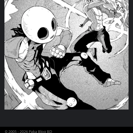
© 2005 - 2026 Paka Blog BD