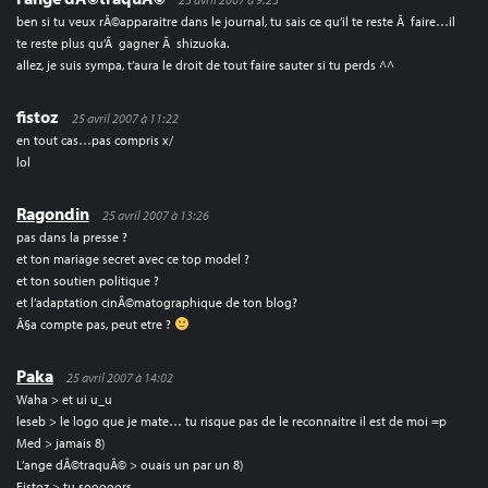
ben si tu veux rÃ©apparaitre dans le journal, tu sais ce qu’il te reste Ã faire…il
te reste plus qu’Ã gagner Ã shizuoka.
allez, je suis sympa, t’aura le droit de tout faire sauter si tu perds ^^
fistoz
25 avril 2007 à 11:22
en tout cas…pas compris x/
lol
Ragondin
25 avril 2007 à 13:26
pas dans la presse ?
et ton mariage secret avec ce top model ?
et ton soutien politique ?
et l’adaptation cinÃ©matographique de ton blog?
Ã§a compte pas, peut etre ?
Paka
25 avril 2007 à 14:02
Waha > et ui u_u
leseb > le logo que je mate… tu risque pas de le reconnaitre il est de moi =p
Med > jamais 8)
L’ange dÃ©traquÃ© > ouais un par un 8)
Fistoz > tu sooooors