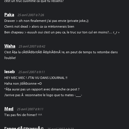
c’est un truc cuomme ca que tu ressens?
Paka
25 avril 2007 à 7:26
Drawer > oh non finalement j’ai pas envie (private joke..))
Clem’s not dead > alors ca ca m’etonnerais bien
Ben chapeau > euuuh oui c’est un peu ca, le truc sur ton cul en moins?… r_r »
Waha
25 avril 2007 à 8:42
C’est Ã§a la cÃ©lÃ©britÃ© Ã©phÃ©mÃ¨re, en peut de temps tu retombe dans
l’oublie!
leseb
25 avril 2007 à 9:11
HEY MEC MEC ! J’T’AI VU DANS L’JOURNAL !!
Haha non j’dÃ©conne =D
*Ã§a aurai pas un rapport avec dimanche ce post ?
J’arrive pas Ã reconnaitre le logo que tu mates -___-
Med
25 avril 2007 à 9:11
T’as pas fini de frimer? ^^
l'ange dÃ©traquÃ©
25 avril 2007 à 9:23