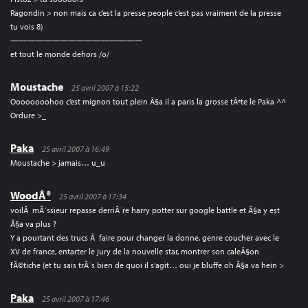
Ragondin > non mais ca c’est la presse people c’est pas vraiment de la presse
tu vois 8)
————————————————
et tout le monde dehors /o/
Moustache
25 avril 2007 à 15:22
Oooooooohoo c’est mignon tout plein Ã§a il a paris la grosse tÃªte le Paka ^^
Ordure >_
Paka
25 avril 2007 à 16:49
Moustache > jamais… u_u
WoodÂ®
25 avril 2007 à 17:34
voilÃ mÃ´ssieur repasse derriÃ¨re harry potter sur google battle et Ã§a y est
Ã§a va plus ?
Y a pourtant des trucs Ã faire pour changer la donne, genre coucher avec le
XV de france, entarter le jury de la nouvelle star, montrer son caleÃ§on
fÃ©tiche (et tu sais trÃ¨s bien de quoi il s’agit… oui je bluffe oh Ã§a va hein >
Paka
25 avril 2007 à 17:46