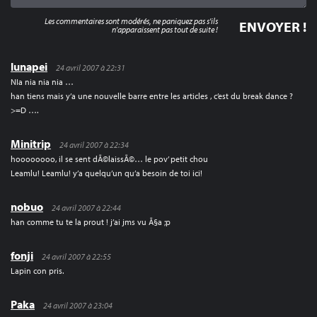
Les commentaires sont modérés, ne paniquez pas s'ils
n'apparaissent pas tout de suite !
lunapei
24 avril 2007 à 22:31
NIa nia nia nia …
han tiens mais y’a une nouvelle barre entre les articles , c’est du break dance ?
>=D ….
Minitrip
24 avril 2007 à 22:34
hoooooooo, il se sent dÃ©laissÃ©… le pov’ petit chou
Leamlu! Leamlu! y’a quelqu’un qu’a besoin de toi ici!
nobuo
24 avril 2007 à 22:44
han comme tu te la prout ! j’ai jms vu Ã§a ;p
fonji
24 avril 2007 à 22:55
Lapin con pris.
Paka
24 avril 2007 à 23:04