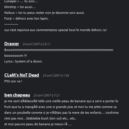
Lunapei > … tu sors…
Minitrip > toi aussi…
Nobuo > toi tu peux rester. non je deconne sors aussi.
Fonji > dehors avec ton lapin.
————
oui c’est reponse aux commentaires special tout le monde dehors /o/
Drawer
24 avril 2007 à 23:11
Booommmmmmmmmmmmmmmmmmmmmmmmmmmmmmmmmmm
booooooom !!!
Lyrics : System of a down.
CLeM's NoT Dead
25 avril 2007 à 1:56
P’tit con va !
ben chapeau
25 avril 2007 à 7:21
je me sent dÃ©laissÃ© telle une vieille peau de banane qui a servi a porter le
fruit que tu a mangÃ© avec une si grande joie, et moi tu me jette comme ca
dans un poubelle comme si je n’Ã©tais pas la mere de tes enfants… iroshima
c’est pas moi…blablabla bush (ton cul) etc…etc..
et moi pauvre peau de banane je meurs lÃ …