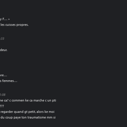
oy F… »
i les cuisses propres.
8:33
deur.
rore…
 des femmes…
1:08
mme ca? c commen ke ca marche c un pti
???
 regarder quand gt petit, alors ke moi
t… du coup paye ton traumatisme mm si