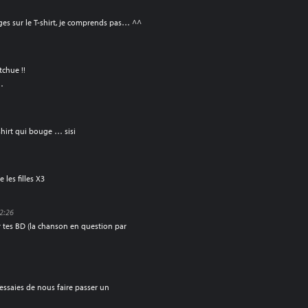
ages sur le T-shirt, je comprends pas… ^^
chue !!
…
shirt qui bouge … sisi
 les filles X3
22:26
r tes BD (la chanson en question par
T’essaies de nous faire passer un