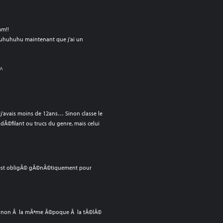
mm!!
uhuhuhu maintenant que j’ai un
^^
 j’avais moins de 12ans… Sinon classe le
e dÃ©filant ou trucs du genre, mais celui
’est obligÃ© gÃ©nÃ©tiquement pour
 sinon Ã la mÃªme Ã©poque Ã la tÃ©lÃ©