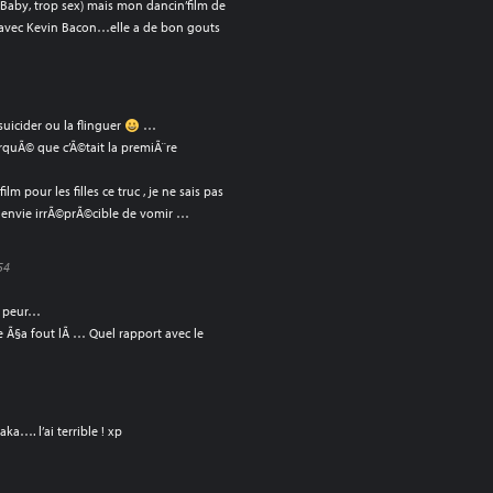
e Baby, trop sex) mais mon dancin’film de
 avec Kevin Bacon…elle a de bon gouts
suicider ou la flinguer
…
arquÃ© que c’Ã©tait la premiÃ¨re
ilm pour les filles ce truc , je ne sais pas
 envie irrÃ©prÃ©cible de vomir …
54
t peur…
ue Ã§a fout lÃ … Quel rapport avec le
aka…. l’ai terrible ! xp