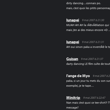
dirty dancing…connais po.
mais, c’est quoi les pitits personn
lunapei
9 mai 2007 à 21:30
MUAH AH AH la rÃ©vÃ©lation qui t
mais j’en ai des mieux encore =D 
lunapei
9 mai 2007 à 21:31
AH oui sinon paka a inventÃ© le t
Guisan
9 mai 2007 à 21:37
darty dancing LE film culte de toute
l'ange de Myo
9 mai 2007 à 
paka, si un jour tu mets du son su
exemple), je te tape…
Minitrip
9 mai 2007 à 22:47
Nan mais c’est quoi ce tee-shirt?! 
message?