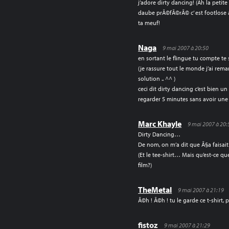
j’adore dirty dancing! (Ah la petit
daube prÃ©fÃ©rÃ© c’ est footlose
ta meuf!
Naga
9 mai 2007 à 20:50
en sortant le flingue tu compte te 
(je rassure tout le monde j’ai rem
solution .. ^^ )
ceci dit dirty dancing c’est bien un f
regarder 5 minutes sans avoir une
Marc Khayle
9 mai 2007 à 20:
Dirty Dancing…
De nom, on m’a dit que Ã§a faisai
(Et le tee-shirt… Mais qu’est-ce q
film?)
TheMetal
9 mai 2007 à 21:19
Ã©h ! Ã©h ! tu le garde ce t-shirt, p
fistoz
9 mai 2007 à 21:29