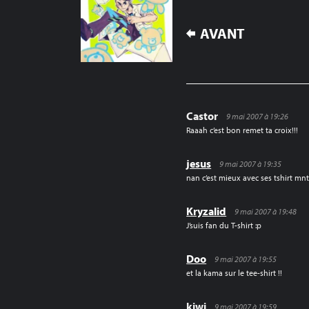
NAVIGATION
AVANT
DE
L’ARTICLE
Castor
9 mai 2007 à 19:26
Raaah c’est bon remet ta croix!!!
jesus
9 mai 2007 à 19:35
nan c’est mieux avec ses tshirt mnti
Kryzalid
9 mai 2007 à 19:48
J’suis fan du T-shirt :p
Doo
9 mai 2007 à 19:55
et la kama sur le tee-shirt !!
kiwi
9 mai 2007 à 19:59