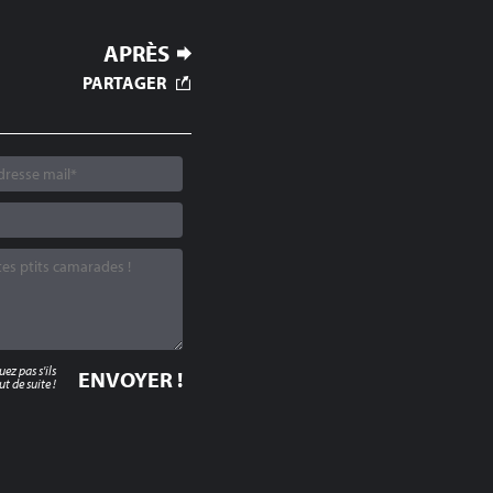
APRÈS
PARTAGER
z pas s'ils
t de suite !