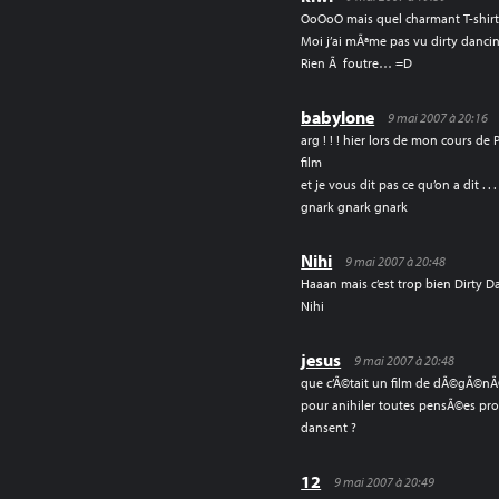
OoOoO mais quel charmant T-shirt
Moi j’ai mÃªme pas vu dirty dancing
Rien Ã foutre… =D
babylone
9 mai 2007 à 20:16
arg ! ! ! hier lors de mon cours de
film
et je vous dit pas ce qu’on a dit . . .
gnark gnark gnark
Nihi
9 mai 2007 à 20:48
Haaan mais c’est trop bien Dirty Da
Nihi
jesus
9 mai 2007 à 20:48
que c’Ã©tait un film de dÃ©gÃ©n
pour anihiler toutes pensÃ©es pro
dansent ?
12
9 mai 2007 à 20:49