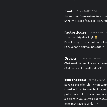
Kant
10 mai 2007 à 8:00
On voie pas l’application du « Enj
Enfin, moi je dis Ã§a, je dis rien, j’a
l'autre douze
10 mai 2007 à 
wouhou dirty dancing!!
Patrick swayze dans toute sa splen
Et paye ton t-shirt au passage^^
Drawer
10 mai 2007 à 10:47
C’est aussi un des films culte d’au
C’est un des films cultes de 79%
ben chapeau
10 mai 2007 à 1
paka ca existe le t shirt vivan co
somalien ki fai tourner les images 
putin moi ce film on ma forcer a le
ala place je voulais voir big foo
je ne men rapel plus du tt ^^