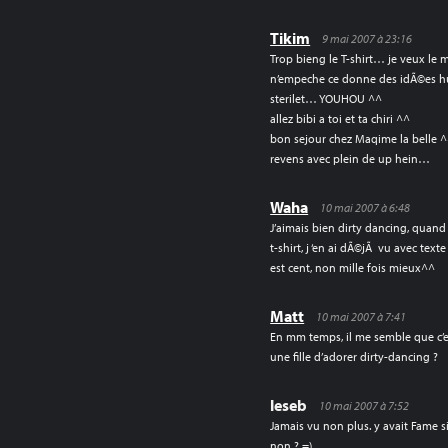
Tikim
9 mai 2007 à 23:16
Trop bieng le T-shirt… je veux le 
n’empeche ce donne des idÃ©es h
sterilet… YOUHOU ^^
allez bibi a toi et ta chiri ^^
bon sejour chez Maqime la belle 
revens avec plein de up hein…
Waha
10 mai 2007 à 6:48
J’aimais bien dirty dancing, quand
t-shirt, j ‘en ai dÃ©jÃ vu avec text
est cent, non mille fois mieux^^
Matt
10 mai 2007 à 7:41
En mm temps, il me semble que c
une fille d’adorer dirty-dancing ?
leseb
10 mai 2007 à 7:52
Jamais vu non plus. y avait Fame
non ? =)