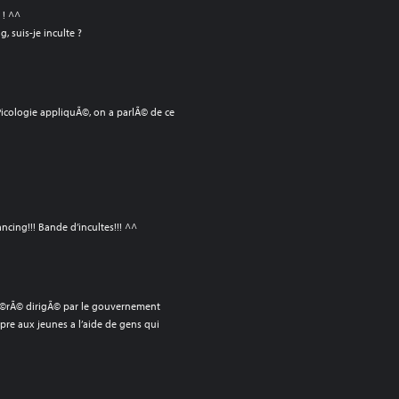
 ! ^^
, suis-je inculte ?
 Picologie appliquÃ©, on a parlÃ© de ce
ncing!!! Bande d’incultes!!! ^^
Ã©rÃ© dirigÃ© par le gouvernement
pre aux jeunes a l’aide de gens qui