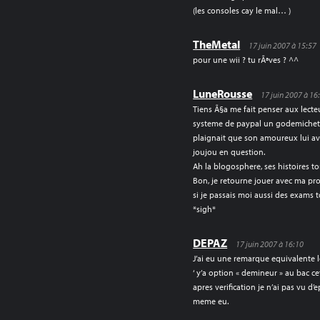
(les consoles cay le mal… )
TheMetal
17 juin 2007 à 15:57
pour une wii ? tu rÃªves ? ^^
LuneRousse
17 juin 2007 à 16
Tiens Ã§a me fait penser aux lecte
systeme de paypal un godemichet 
plaignait que son amoureux lui ava
joujou en question.
Ah la blogosphere, ses histoires t
Bon, je retourne jouer avec ma pr
si je passais moi aussi des exams 
*sigh*
DEPAZ
17 juin 2007 à 16:10
J’ai eu une remarque equivalente 
‘ y’a option « demineur » au bac ce
apres verification je n’ai pas vu d
meme eu.