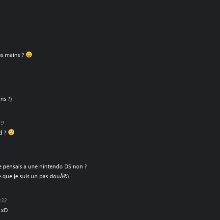
es mains ?
ins ?)
19
nd ?
je pensais a une nintendo DS non ?
ire que je suis un pas douÃ©)
:32
x xD