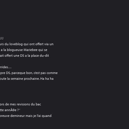
:00
urs du loveblog qui ont offert via un
a la blogueuse Mariebee qui se
it offert une DS a la place du-dit
orrides…
opre DS, parceque bon, c’est pas comme
toute la semaine prochaine. Ha ha ha
lors de mes revisions du bac
tte annÃ©e ? ‘
’epreuve demineur mais je l’ai quand