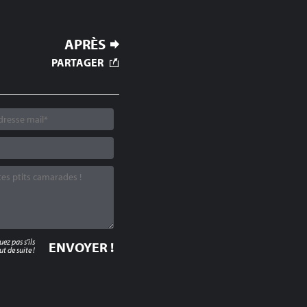
APRÈS
PARTAGER
z pas s'ils
t de suite !