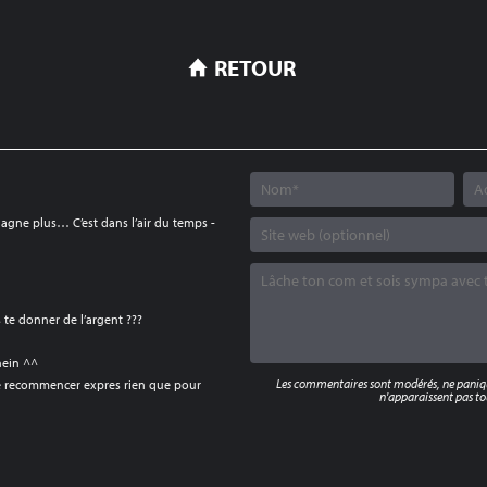
RETOUR
 gagne plus… C’est dans l’air du temps -
s te donner de l’argent ???
hein ^^
Les commentaires sont modérés, ne panique
ete recommencer expres rien que pour
n'apparaissent pas tou