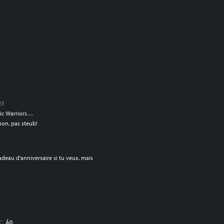
33
nic Warriors…
 non, pas steub!
deau d’anniversaire si tu veux, mais
Ã¨_Ã©