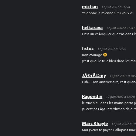
mictian
17 juin 2007 à 16:24
‘te donne la mienne si tu veux d:
helkarava
17 juin 2007 à 16:47
C’est un chÃ©quier que t’as dans l
fistoz
17 juin 2007 à 17:20
Bon courage
(c’est quoi le truc bleu dans les ma
JÃ©rÃ©my
17 juin 2007 à 18:
Euh… Ton anniversaire, c’est qua
Ragondin
17 juin 2007 à 18:20
le truc bleu dans les mains perso 
(si c’est pas Ã§a interdiction de d
Marc Khayle
17 juin 2007 à 19
Moi j’veux te payer 1 allopass ma