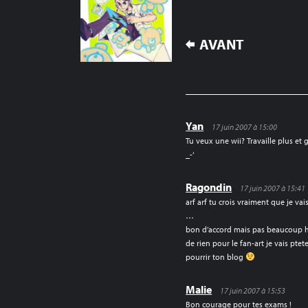
NAVIGATION
AVANT
DE
L’ARTICLE
Yan
17 juin 2007 à 15:00
Tu veux une wii? Travaille plus et
_-‘
Ragondin
17 juin 2007 à 15:41
arf arf tu crois vraiment que je vai
…
bon d’accord mais pas beaucoup 
de rien pour le fan-art je vais pt
pourrir ton blog
Malie
17 juin 2007 à 15:53
Bon courage pour tes exams !