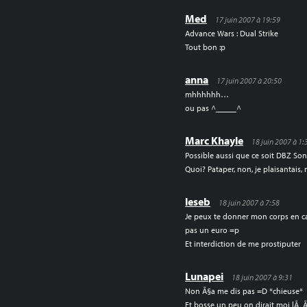
Med
17 juin 2007 à 19:59
Advance Wars : Dual Strike
Tout bon :p
anna
17 juin 2007 à 20:50
mhhhhhh…
ou pas ^_____^
Marc Khayle
18 juin 2007 à 1:
Possible aussi que ce soit DBZ So
Quoi? Pataper, non, je plaisantais,
leseb
18 juin 2007 à 7:58
Je peux te donner mon corps en ca
pas un euro =p
Et interdiction de me prostiputer
Lunapei
18 juin 2007 à 9:31
Non Ã§a me dis pas =D *chieuse*
Et bosse un peu on dirait moi lÃ 