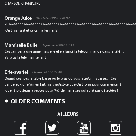
CHANSON CHAMPETRE
Orange Juice
19 octobre 2008 à 20:07
YHAAAAAAAAAAAAAAAAAAAAAAAAAAAAAAAAAAAAAAAAAAAAAAAAAAAAAAAAAAA
(c’est marrant et ça calma les nerfs)
Mam'selle Bulle
16 janvier 2009 à 14:12
C’est arriver a une amie mais elle elle a lancé la télécommande dans la télé…
Y’a plus la télé maintenant
Elfe-avariel
3 février 2014 à 23:40
Quand c’est pas la table basse ou le bras du voisin qu’on fracasse… C’est
dangereux une Wii en fait, mais qu’est-ce que c’est long pour commencer à
jouer à plusieurs avec ces put@*%$ de manettes qui sont pas détectées !
COMMENT
OLDER COMMENTS
NAVIGATION
AILLEURS