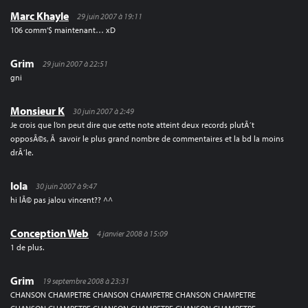
Marc Khayle
29 juin 2007 à 19:11
106 comm’$ maintenant… xD
Grim
29 juin 2007 à 22:51
gni
Monsieur K
30 juin 2007 à 2:49
Je crois que l’on peut dire que cette note atteint deux records plutÃ´t
opposÃ©s, Ã savoir le plus grand nombre de commentaires et la bd la moins
drÃ´le.
lola
30 juin 2007 à 9:47
hi lÃ© pas jalou vincent?? ^^
Conception Web
4 janvier 2008 à 15:09
1 de plus.
Grim
19 septembre 2008 à 23:31
CHANSON CHAMPETRE CHANSON CHAMPETRE CHANSON CHAMPETRE