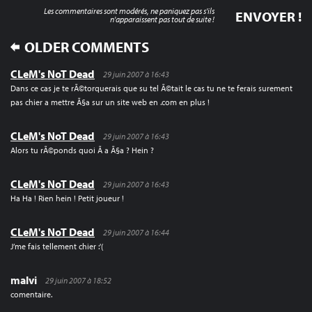
Les commentaires sont modérés, ne paniquez pas s'ils
n'apparaissent pas tout de suite !
COMMENT
OLDER COMMENTS
NAVIGATION
CLeM's NoT Dead
29 juin 2007 à 16:43
Dans ce cas je te rÃ©torquerais que su tel Ã©tait le cas tu ne te ferais surement
pas chier a mettre Ã§a sur un site web en .com en plus !
CLeM's NoT Dead
29 juin 2007 à 16:43
Alors tu rÃ©ponds quoi Ã a Ã§a ? Hein ?
CLeM's NoT Dead
29 juin 2007 à 16:43
Ha Ha ! Rien hein ! Petit joueur !
CLeM's NoT Dead
29 juin 2007 à 16:44
J’me fais tellement chier :'(
malvi
29 juin 2007 à 18:52
comentaire.