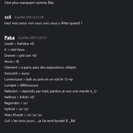
C’est plus marquant comme Ã§a.
ccil
4 juillet 2007 à 21:58
hey! moi jveux vnir vous voir, vous y Ãªtes quand ?
Paka
4 juillet 2007 à 22:31
Leseb > hahaha =D
K > c’est faux.
Drawer > ptit con =D
Anna > 8)
Clement > a paris, parc des expositions villepin
Swoutch > aussi
Lunerousse > bah au pire on se voit le 13 =p
Lunape > dÃ©cuuuuu
Nebulon > repondu par mail, pardon je suis une merde U_U
Nathoo > krkrkr =D
Ragondin > \o/
Hybrid > \o/ \o/
Marc Khayle > \o/ \o/ \o/
Ccil > les trois jours… je l’ai ecrit bordel Ã¨_Ã©