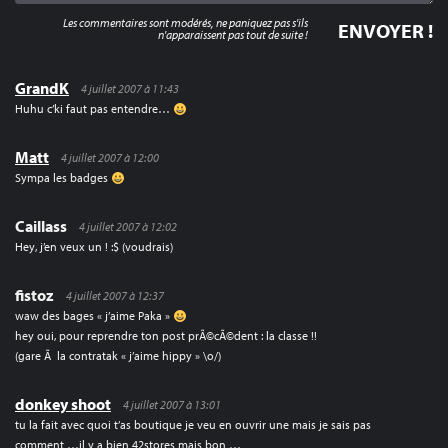
Les commentaires sont modérés, ne paniquez pas s'ils
n'apparaissent pas tout de suite !
GrandK
4 juillet 2007 à 11:43
Huhu c’ki faut pas entendre…
Matt
4 juillet 2007 à 12:00
Sympa les badges
Caillass
4 juillet 2007 à 12:02
Hey, j’en veux un ! :$ (voudrais)
fistoz
4 juillet 2007 à 12:37
waw des bages « j’aime Paka »
hey oui, pour reprendre ton post prÃ©cÃ©dent : la classe !!
(gare Ã la contratak « j’aime hippy » \o/)
donkey shoot
4 juillet 2007 à 13:01
tu la fait avec quoi t’as boutique je veu en ouvrir une mais je sais pas
comment …il y a bien 42stores mais bon …