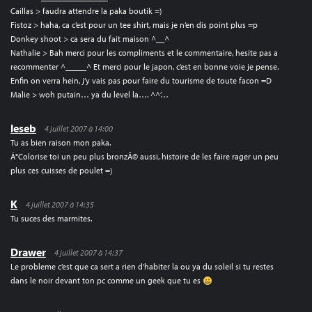
Caillas > faudra attendre la paka boutik =)
Fistoz > haha, ca c’est pour un tee shirt, mais je n’en dis point plus =p
Donkey shoot > ca sera du fait maison ^__^
Nathalie > Bah merci pour les compliments et le commentaire, hesite pas a
recommenter ^_____^ Et merci pour le japon, c’est en bonne voie je pense.
Enfin on verra hein, j’y vais pas pour faire du tourisme de toute facon =D
Malie > woh putain… ya du level la…. ^^’…
leseb
4 juillet 2007 à 14:00
Tu as bien raison mon paka.
Â°Colorise toi un peu plus bronzÃ© aussi, histoire de les faire rager un peu
plus ces cuisses de poulet =)
K
4 juillet 2007 à 14:35
Tu suces des marmites.
Drawer
4 juillet 2007 à 14:37
Le probleme c’est que ca sert a rien d’habiter la ou ya du soleil si tu restes
dans le noir devant ton pc comme un geek que tu es