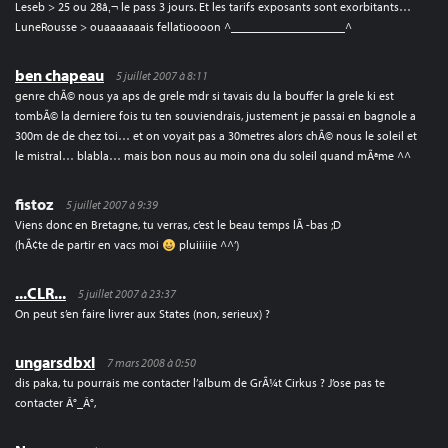
Leseb > 25 ou 28â‚¬ le pass 3 jours. Et les tarifs exposants sont exorbitants…
LuneRousse > ouaaaaaaais fellatioooon ^___________________^
ben chapeau
5 juillet 2007 à 8:11
genre chÃ© nous ya aps de grele mdr si tavais du la bouffer la grele ki est
tombÃ© la derniere fois tu ten souviendrais, justement je passai en bagnole a
300m de de chez toi… et on voyait pas a 30metres alors chÃ© nous le soleil et
le mistral… blabla… mais bon nous au moin ona du soleil quand mÃªme ^^
fistoz
5 juillet 2007 à 9:39
Viens donc en Bretagne, tu verras, c’est le beau temps lÃ -bas ;D
(hÃ¢te de partir en vacs moi
pluiiiiie ^^’)
...CLR...
5 juillet 2007 à 23:37
On peut s’en faire livrer aux States (non, serieux) ?
ungarsdbxl
7 mars 2008 à 0:50
dis paka, tu pourrais me contacter l’album de GrÃ¼t Cirkus ? J’ose pas te
contacter Â°_Â°,