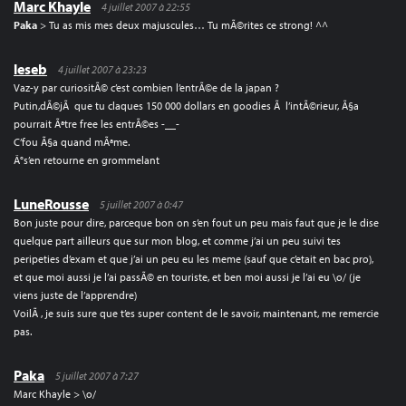
Marc Khayle
4 juillet 2007 à 22:55
Paka
> Tu as mis mes deux majuscules… Tu mÃ©rites ce strong! ^^
leseb
4 juillet 2007 à 23:23
Vaz-y par curiositÃ© c’est combien l’entrÃ©e de la japan ?
Putin,dÃ©jÃ que tu claques 150 000 dollars en goodies Ã l’intÃ©rieur, Ã§a
pourrait Ãªtre free les entrÃ©es -__-
C’fou Ã§a quand mÃªme.
Â°s’en retourne en grommelant
LuneRousse
5 juillet 2007 à 0:47
Bon juste pour dire, parceque bon on s’en fout un peu mais faut que je le dise
quelque part ailleurs que sur mon blog, et comme j’ai un peu suivi tes
peripeties d’exam et que j’ai un peu eu les meme (sauf que c’etait en bac pro),
et que moi aussi je l’ai passÃ© en touriste, et ben moi aussi je l’ai eu \o/ (je
viens juste de l’apprendre)
VoilÃ , je suis sure que t’es super content de le savoir, maintenant, me remercie
pas.
Paka
5 juillet 2007 à 7:27
Marc Khayle > \o/