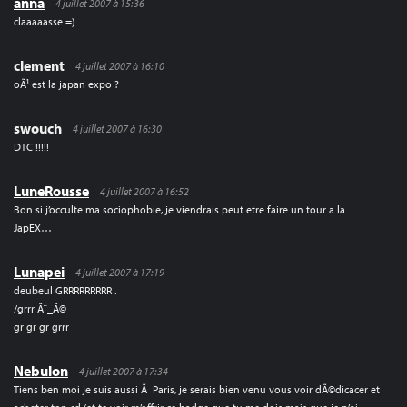
anna
4 juillet 2007 à 15:36
claaaaasse =)
clement
4 juillet 2007 à 16:10
oÃ¹ est la japan expo ?
swouch
4 juillet 2007 à 16:30
DTC !!!!!
LuneRousse
4 juillet 2007 à 16:52
Bon si j’occulte ma sociophobie, je viendrais peut etre faire un tour a la
JapEX…
Lunapei
4 juillet 2007 à 17:19
deubeul GRRRRRRRRR .
/grrr Ã¨_Ã©
gr gr gr grrr
Nebulon
4 juillet 2007 à 17:34
Tiens ben moi je suis aussi Ã Paris, je serais bien venu vous voir dÃ©dicacer et