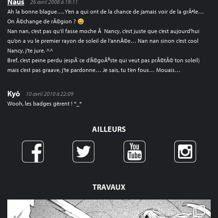
Naus
26 avril 2008 à 19:11
Ah la bonne blague…. Y’en a qui ont de la chance de jamais voir de la grÃªle…
On Ã©change de rÃ©gion ?
Nan nan, c’est pas qu’il fasse moche Ã Nancy, c’est juste que c’est aujourd’hui
qu’on a vu le premier rayon de soleil de l’annÃ©e… Nan nan sinon c’est cool
Nancy, j’te jure. ^^
Bref, c’est peine perdu (espÃ¨ce d’Ã©goÃ®ste qui veut pas prÃ©tÃ© ton soleil)
mais c’est pas graave, j’te pardonne… Je sais, tu t’en fous… Mouais…
Kyô
10 avril 2010 à 22:09
Wooh, les badges gèrent ! *_*
AILLEURS
TRAVAUX