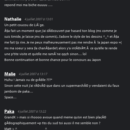
repond moi ma biche euuuu ….
Nathalie
4 juillet 2007 à 13:01
Un petit coucou de LiÃ¨ge.
Ã§a fait un moment que j’ai dÃ©couvert par hasard ton blog (ms comme je
suis timide, je laisse jms de comm’s). J’adore le style de tes dessins ^_^ et Ã§a
me fait tjs rire. Je ne peux malheureusement pas me rendre Ã la japan expo =(
ms ma soeur y sera (la chanÃ§arde!) alors y’a intÃ©rÃªt Ã ce qu’elle te rende
une p’tite visite et qu’elle me ramÃ¨ne qqch sinon… lol
Bonne continuation et bonne chance pour le concours au Japon
Malie
4 juillet 2007 à 13:17
Huhu ! Jamais vu de grÃ©le ???*
Sinon cette nuit j’ai rÃ©vÃ© que dans un supermarchÃ© y vendaient du faux
jambom de paka…
Space…
Paka
4 juillet 2007 à 13:22
GrandK > mais si rhoooo avoue quand meme qu’on est bien placÃ©
gÃ©ographiquement =p t’es du sud toi aussi il me semble non ?
Matt > ^________________^