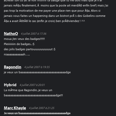
acheter ton cd (et te voir m’offrir ce badge que tu me dois mais que je n’ai
jamais reÃ§u finalement, Ã moins que la poste ait merdÃ© enfin bref) mais j’ai
pas trop la motivation de me payer une place rien que pour Ã§a. Alors si
jamais vous faites un happening dans un bistrot prÃ¨s des Gobelins comme
Ã§a a avait Ã©tÃ© le cas (enfin je crois) ben prÃ©viendez ! ^^
NathoO
4 juillet 2007 à 17:36
moua j’en veux des badges!!!!!!
Pleiiiiiiiin de badges.. :$
des jolis badges partouuuuuuuuuut :$
niaaaaaaaaaaah…..
Ragondin
4 juillet 2007 à 19:35
je veux un baaaaaaaaaaaaaaaaaaaaaaaaaaaaadge
Hybrid
4 juillet 2007 à 20:01
La mÃªme que Ragondin, je veux un
baaaaaaaaaaaaaaaaaaaaaaaaaaaaaaaadge!!!
Marc Khayle
4 juillet 2007 à 21:25
Je veux un baaaaaaaaaaaaaaaaaaaaaaaaaaaaadge