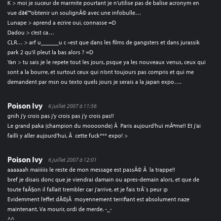
K > moi je suceur de marmite pourtant je n’utilise pas de balise acronym en
vue dâ€™obtenir un soulignÃ© avec une infobulle…
Lunape > aprend a ecrire oui, connasse =D
Dadou > c’est ca…
CLR… > arf u______u c »est que dans les films de gangsters et dans jurassik
park 2 qu’il pleut la bas alors ? =D
Yan > tu sais je le repete tout les jours, psque ya les nouveaux venus, ceux qui
sont a la bourre, et surtout ceux qui n’ont toujours pas compris et qui me
demandent par msn ou texto quels jours je serais a la japan expo….
Poison Ivy
6 juillet 2007 à 11:56
gnih j’y crois pas j’y crois pas j’y crois pas!!
Le grand paka (champion du moooonde) Ã Paris aujourd’hui mÃªme!! Et j’ai
failli y aller aujourd’hui, Ã cette fuck*** expo! >
Poison Ivy
6 juillet 2007 à 12:01
aaaaaah maiiiiis le reste de mon message est passÃ© Ã la trappe!!
bref je disais donc que je viendrai damain ou apres-demain alors, et que de
toute faÃ§on il fallait trembler car j’arrive, et je fais trÃ¨s peur :p
Evidemment l’effet dÃ©jÃ moyennement terrifiant est absolument naze
maintenant. Va mourir, ordi de merde. -_-
^^