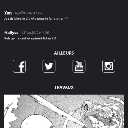
Yan
6 juillet 2007 à 15:10
Je sais bien, je dis Ã§a pour te faire chier ^^
Hallyss
13 juin 2010 à 14:36
Roh genre c’est exagérééé làààà XD
AILLEURS
TRAVAUX