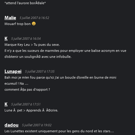
*attend l’aurore borÃ©ale*
Malie
5 juillet 2007 à 16:52
Mouarf trop bon
K
5 juillet 2007 à 16:54
Marque Key Leu > Tu pues du sexe.
Il n’y a que les suceurs de marmites pour employer une balise acronym en vue
d’obtenir un soulignÃ© avec une infobulle.
Lunapei
5 juillet 2007 à 17:35
Bah moi je m’en fou parce qu’ici j’ai un boucle d’oreille en burne de mini
ecureuil ! Na …
comment Ã§a pas d’rapport ?
K
5 juillet 2007 à 17:51
Lune Ã pet > Apprends Ã Ã©crire.
dadou
5 juillet 2007 à 19:02
Les Lunettes existent uniquement pour les gens du nord et les stars…