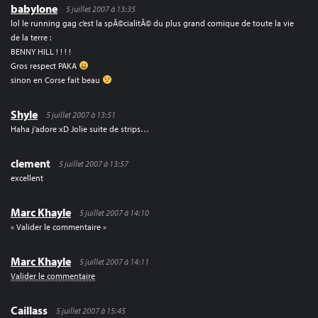
babylone
5 juillet 2007 à 13:35
lol le running gag c’est la spÃ©cialitÃ© du plus grand comique de toute la vie
de la terre :
BENNY HILL ! ! ! !
Gros respect PAKA
sinon en Corse fait beau
Shyle
5 juillet 2007 à 13:51
Haha j’adore xD Jolie suite de strips…
clement
5 juillet 2007 à 13:57
excellent
Marc Khayle
5 juillet 2007 à 14:10
« Valider le commentaire »
Marc Khayle
5 juillet 2007 à 14:11
Valider le commentaire
Caillass
5 juillet 2007 à 15:45