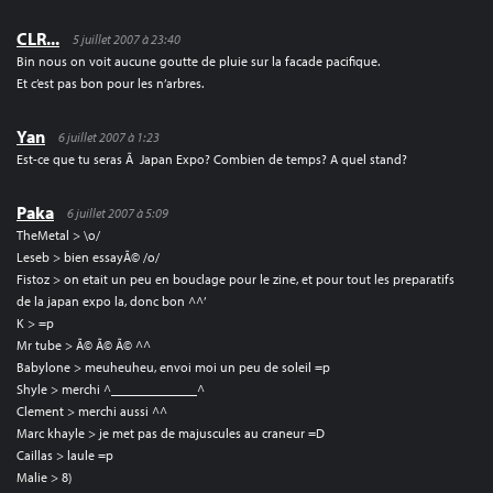
CLR...
5 juillet 2007 à 23:40
Bin nous on voit aucune goutte de pluie sur la facade pacifique.
Et c’est pas bon pour les n’arbres.
Yan
6 juillet 2007 à 1:23
Est-ce que tu seras Ã Japan Expo? Combien de temps? A quel stand?
Paka
6 juillet 2007 à 5:09
TheMetal > \o/
Leseb > bien essayÃ© /o/
Fistoz > on etait un peu en bouclage pour le zine, et pour tout les preparatifs
de la japan expo la, donc bon ^^’
K > =p
Mr tube > Ã© Ã© Ã© ^^
Babylone > meuheuheu, envoi moi un peu de soleil =p
Shyle > merchi ^_____________^
Clement > merchi aussi ^^
Marc khayle > je met pas de majuscules au craneur =D
Caillas > laule =p
Malie > 8)