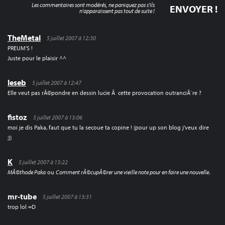
Les commentaires sont modérés, ne paniquez pas s'ils
n'apparaissent pas tout de suite !
TheMetal
5 juillet 2007 à 12:30
PREUM’S !
Juste pour le plaisir ^^
leseb
5 juillet 2007 à 12:47
Elle veut pas rÃ©pondre en dessin lucie Ã cette provocation outranciÃ¨re ?
fistoz
5 juillet 2007 à 13:06
moi je dis Paka, faut que tu la secoue ta copine ! (pour up son blog j’veux dire
;))
K
5 juillet 2007 à 13:22
MÃ©thode Paka
ou
Comment rÃ©cupÃ©rer une vieille note pour en faire une nouvelle
.
mr-tube
5 juillet 2007 à 13:31
trop lol =D