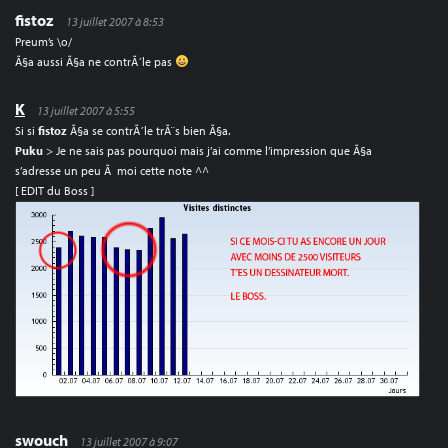
fistoz
13 juillet 2007 à 8:53
Preum’s \o/
Ã§a aussi Ã§a ne contrÃ´le pas
K
13 juillet 2007 à 5:55
Si si
fistoz
Ã§a se contrÃ´le trÃ¨s bien Ã§a.
Puku
> Je ne sais pas pourquoi mais j’ai comme l’impression que Ã§a
s’adresse un peu Ã moi cette note ^^
[ EDIT du Boss ]
swouch
13 juillet 2007 à 9:07