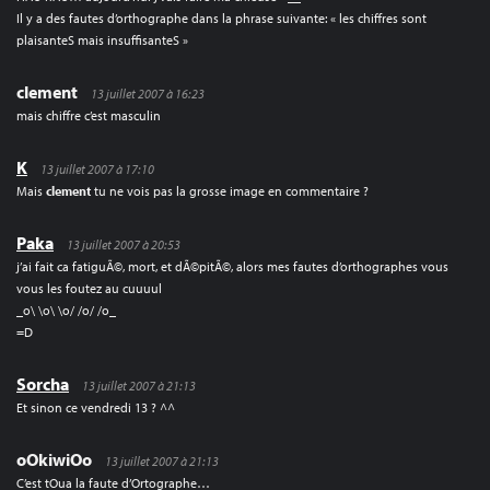
Il y a des fautes d’orthographe dans la phrase suivante: « les chiffres sont
plaisanteS mais insuffisanteS »
clement
13 juillet 2007 à 16:23
mais chiffre c’est masculin
K
13 juillet 2007 à 17:10
Mais
clement
tu ne vois pas la grosse image en commentaire ?
Paka
13 juillet 2007 à 20:53
j’ai fait ca fatiguÃ©, mort, et dÃ©pitÃ©, alors mes fautes d’orthographes vous
vous les foutez au cuuuul
_o\ \o\ \o/ /o/ /o_
=D
Sorcha
13 juillet 2007 à 21:13
Et sinon ce vendredi 13 ? ^^
oOkiwiOo
13 juillet 2007 à 21:13
C’est tOua la faute d’Ortographe…