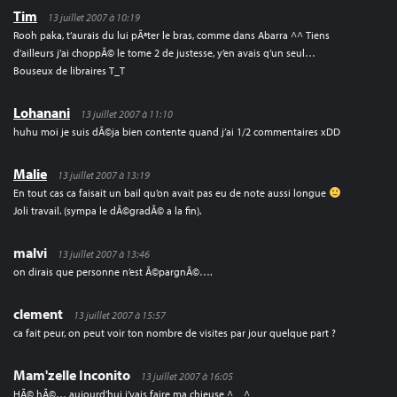
Tim
13 juillet 2007 à 10:19
Rooh paka, t’aurais du lui pÃªter le bras, comme dans Abarra ^^ Tiens
d’ailleurs j’ai choppÃ© le tome 2 de justesse, y’en avais q’un seul…
Bouseux de libraires T_T
Lohanani
13 juillet 2007 à 11:10
huhu moi je suis dÃ©ja bien contente quand j’ai 1/2 commentaires xDD
Malie
13 juillet 2007 à 13:19
En tout cas ca faisait un bail qu’on avait pas eu de note aussi longue
Joli travail. (sympa le dÃ©gradÃ© a la fin).
malvi
13 juillet 2007 à 13:46
on dirais que personne n’est Ã©pargnÃ©….
clement
13 juillet 2007 à 15:57
ca fait peur, on peut voir ton nombre de visites par jour quelque part ?
Mam'zelle Inconito
13 juillet 2007 à 16:05
HÃ© hÃ©… aujourd’hui j’vais faire ma chieuse ^__^