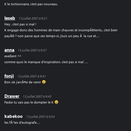
K le tortionnaire, c’est pas nouveau.
leseb
13 juillet 2007 à 9:21
Hey , c’est pas si mal !
K engage donc des hommes de main chauves et incompÃ©tents.. c’est bien
payÃ© ? non parce que ces temps-ci, j’suis un peu Ã la rue et…
anna
13 juillet 2007 à 9:37
exellent ^^
comme quoi le manque d’inspiration, c’est pas si mal …
fonji
13 juillet 2007 à 9:41
Bon ok j’arrÃªte de venir
Drawer
13 juillet 2007 à 9:45
Paske tu sais pas le dompter le K
kabekoo
13 juillet 2007 à 9:54
les fÃ´tes d’autografe…