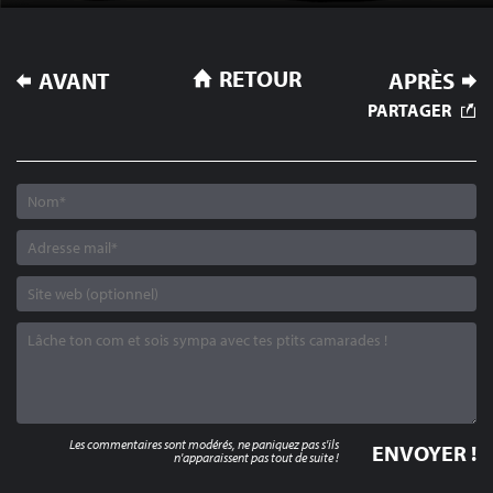
NAVIGATION
RETOUR
AVANT
APRÈS
DE
PARTAGER
L’ARTICLE
Les commentaires sont modérés, ne paniquez pas s'ils
n'apparaissent pas tout de suite !