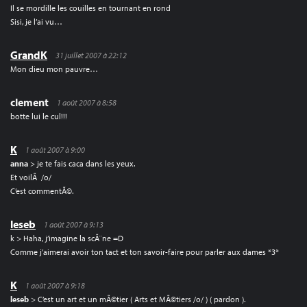
Il se mordille les couilles en tournant en rond
Sisi, je l’ai vu…
GrandK
31 juillet 2007 à 22:12
Mon dieu mon pauvre…
clement
1 août 2007 à 8:58
botte lui le cul!!!
K
1 août 2007 à 9:00
anna
> je te fais caca dans les yeux.
Et voilÃ /o/
C’est commentÃ©.
leseb
1 août 2007 à 9:13
k > Haha, j’imagine la scÃ¨ne =D
Comme j’aimerai avoir ton tact et ton savoir-faire pour parler aux dames *3*
K
1 août 2007 à 9:18
leseb
> C’est un art et un mÃ©tier ( Arts et MÃ©tiers /o/ ) ( pardon ).