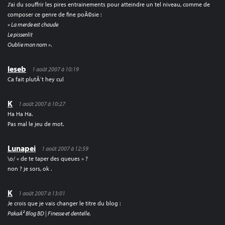
J’ai du souffrir les pires entrainements pour atteindre un tel niveau, comme de
composer ce genre de fine poÃ©sie :
« La merde est chaude
Le pissenlit
Oublie mon nom »
.
leseb
1 août 2007 à 10:19
Ca fait plutÃ´t hey cul
K
1 août 2007 à 10:27
Ha Ha Ha.
Pas mal le jeu de mot.
Lunapei
1 août 2007 à 12:59
\o/ « de te taper des queues » ?
non ? je sors, ok .
K
1 août 2007 à 13:01
Je crois que je vais changer le titre du blog :
PakaÂ² Blog BD | Finesse et dentelle
.