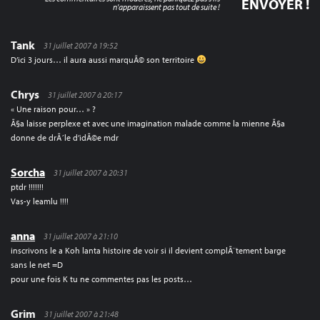
n'apparaissent pas tout de suite !
Tank
31 juillet 2007 à 19:52
D’ici 3 jours… il aura aussi marquÃ© son territoire
Chrys
31 juillet 2007 à 20:17
« Une raison pour… » ?
Ã§a laisse perplexe et avec une imagination malade comme la mienne Ã§a
donne de drÃ´le d’idÃ©e mdr
Sorcha
31 juillet 2007 à 20:31
ptdr !!!!!!!
Vas-y leamlu !!!!
anna
31 juillet 2007 à 21:10
inscrivons le a Koh lanta histoire de voir si il devient complÃ¨tement barge
sans le net =D
pour une fois K tu ne commentes pas les posts…
Grim
31 juillet 2007 à 21:48