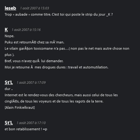
leseb
1 août 2007 à 15:03
Trop « aubade » comme titre. C’est toi qui poste le strip du jour _K ?
K
1 août 2007 à 15:16
Nope.
Puku est retournÃ© chez sa mÃ´man.
Le vilain garÃ§on toxicomane n’a pas…( non pas le net mais autre chose non
plus ).
Bref, vous n’avez qu’Ã lui demander.
Moi je retourne Ã mes drogues dures : travail et automutilation.
St'L
1 août 2007 à 17:09
dur ..
Internet est le rendez-vous des chercheurs, mais aussi celui de tous les
cinglÃ©s, de tous les voyeurs et de tous les ragots de la terre.
[Alain Finkielkraut]
St'L
1 août 2007 à 17:10
et bon retablissement ! =p