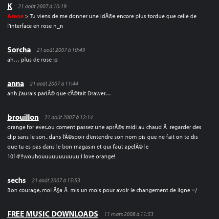
K
21 août 2007 à 10:19
Asone
> Tu viens de me donner une idÃ©e encore plus tordue que celle de
l’interface en rose n_n
Sorcha
21 août 2007 à 10:49
ah… plus de rose :p
anna
21 août 2007 à 11:44
ahh j’aurais pariÃ© que c’Ã©tait Drawer…
brouillon
21 août 2007 à 12:14
orange for ever..ou coment passez une aprÃ©s midi au chaud Ã regarder des
clip sans le son.. dans l’Ã©spoir d’entendre son nom pis que ne fait on te dis
que tu es pas dans le bon magasin et qui faut apelÃ© le
1014!!!wouhouuuuuuuuuuu I love orange!
sechs
21 août 2007 à 15:53
Bon courage, moi Ã§a Ã mis un mois pour avoir le changement de ligne =/
FREE MUSIC DOWNLOADS
11 mars 2008 à 11:53