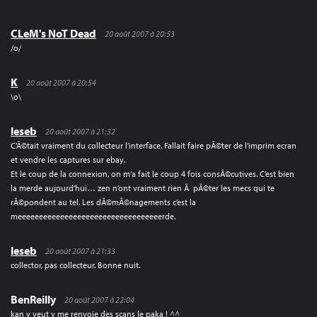
CLeM's NoT Dead
20 août 2007 à 20:53
/o/
K
20 août 2007 à 20:54
\o\
leseb
20 août 2007 à 21:32
C’Ã©tait vraiment du collecteur l’interface. Fallait faire pÃ©ter de l’imprim ecran
et vendre les captures sur ebay.
Et le coup de la connexion, on m’a fait le coup 4 fois consÃ©cutives. C’est bien
la merde aujourd’hui… zen n’ont vraiment rien Ã pÃ©ter les mecs qui te
rÃ©pondent au tel. Les dÃ©mÃ©nagements c’est la
meeeeeeeeeeeeeeeeeeeeeeeeeeeeeeeeeerde.
leseb
20 août 2007 à 21:33
collector, pas collecteur. Bonne nuit.
BenReilly
20 août 2007 à 22:04
kan y veut y me renvoie des scans le paka ! ^^