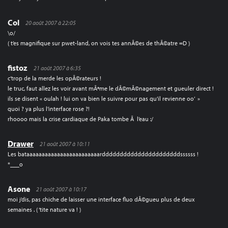
Col
20 août 2007 à 22:05
\o/
( t’es magnifique sur pwet-land, on vois tes annÃ©es de thÃ©atre =D )
fistoz
21 août 2007 à 6:35
c’trop de la merde les opÃ©rateurs !
le truc, faut allez les voir avant mÃªme le dÃ©mÃ©nagement et gueuler direct !
ils se disent « oulah ! lui on va bien le suivre pour pas qu’il revienne oo’ »
quoi ? ya plus l’interface rose ?!
rhoooo mais la crise cardiaque de Paka tombe Ã l’eau :/
Drawer
21 août 2007 à 10:11
Les bataaaaaaaaaaaaaaaaaaaaaaaarddddddddddddddddddddddssssss !
*___o
Asone
21 août 2007 à 10:17
moi j’dis, pas chiche de laisser une interface fluo dÃ©gueu plus de deux
semaines . ( ‘tite nature va ! )