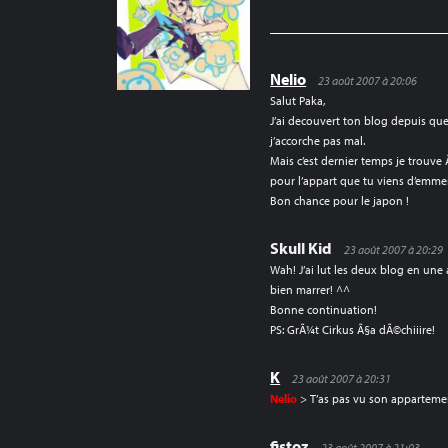
L’ARTICLE
Nelio
23 août 2007 à 20:06
Salut Paka,
J’ai decouvert ton blog depuis que
j’accorche pas mal.
Mais c’est dernier temps je trouv
pour l’appart que tu viens d’emmen
Bon chance pour le japon !
Skull Kid
23 août 2007 à 20:29
Wah! J’ai lut les deux blog en une
bien marrer! ^^
Bonne continuation!
PS: GrÃ¼t Cirkus Ã§a dÃ©chiiire!
K
23 août 2007 à 20:31
Nelio
> T’as pas vu son apparteme
fistoz
23 août 2007 à 21:03