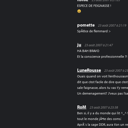
ESPECE DE FEIGNASSE !
pomette
23 août 2007 à 21:19
SpÃ©ce de flemmard >
ju
23 août 2007 à 21:47
HA BAH BRAVO
Et la conscience professionnelle ?!
LuneRousse
23 août 2007 à 2
Ouais quand on voit l’enthousiasme
dit que c’est facile de dire que c’es
sale faignasse, alors tu vas t’y remet
Un demenagement? J’veux pas l’sav
RoM
23 août 2007 à 23:38
Ben si, il y a du monde qui lit ^_^
tout le monde jÃªte des coms’.
AprÃ¨s la sage DDR, aura t’on un rev