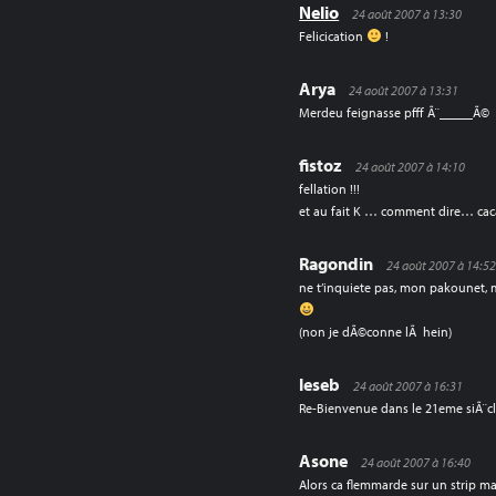
Nelio
24 août 2007 à 13:30
Felicication
!
Arya
24 août 2007 à 13:31
Merdeu feignasse pfff Ã¨_____Ã©
fistoz
24 août 2007 à 14:10
fellation !!!
et au fait K … comment dire… c
Ragondin
24 août 2007 à 14:5
ne t’inquiete pas, mon pakounet, m
(non je dÃ©conne lÃ hein)
leseb
24 août 2007 à 16:31
Re-Bienvenue dans le 21eme siÃ¨cl
Asone
24 août 2007 à 16:40
Alors ca flemmarde sur un strip 