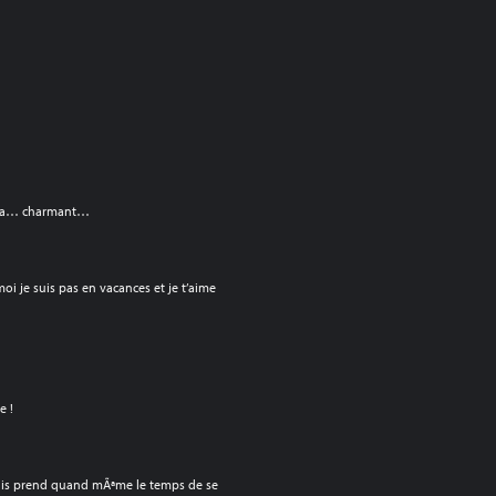
aca… charmant…
2
oi je suis pas en vacances et je t’aime
e !
mais prend quand mÃªme le temps de se