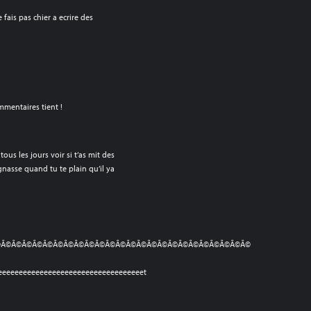
 fais pas chier a ecrire des
mentaires tient !
tous les jours voir si t’as mit des
ignasse quand tu te plain qu’il ya
©Ã©Ã©Ã©Ã©Ã©Ã©Ã©Ã©Ã©Ã©Ã©Ã©Ã©Ã©Ã©Ã©Ã©Ã©Ã©Ã©Ã©Ã©Ã©Ã©
eeeeeeeeeeeeeeeeeeeeeeeeeeeeeeeeeeet