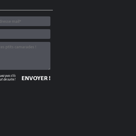
z pas s'ils
t de suite !