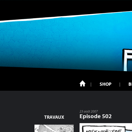
SHOP
B
23 août 2007
Episode 502
TRAVAUX