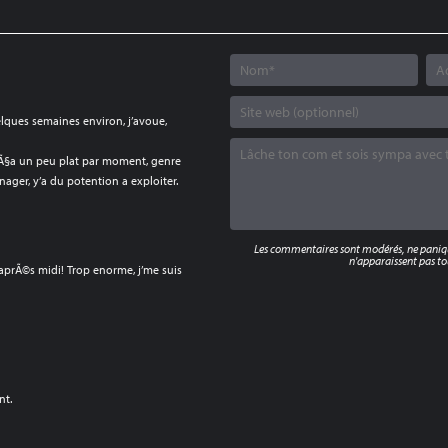
lques semaines environ, j’avoue,
e Ã§a un peu plat par moment, genre
ager, y’a du potention a exploiter.
Les commentaires sont modérés, ne panique
n'apparaissent pas tou
 aprÃ©s midi! Trop enorme, j’me suis
nt.