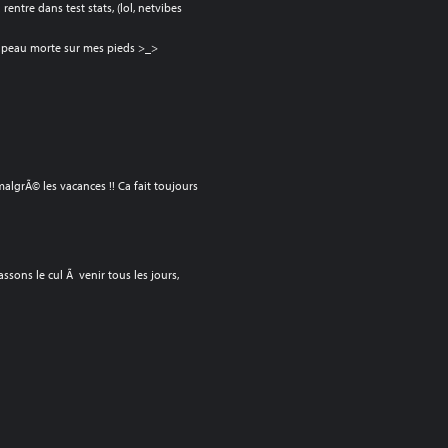
 rentre dans test stats, (lol, netvibes
a peau morte sur mes pieds >_>
malgrÃ© les vacances !! Ca fait toujours
cassons le cul Ã venir tous les jours,