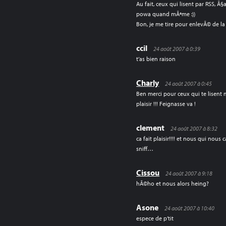
Au fait, ceux qui lisent par RSS, Ã§a
powa quand mÃªme :))
Bon, je me tire pour enlevÃ© de l
ccil
24 août 2007 à 0:39
t’as bien raison
Charly
24 août 2007 à 0:45
Ben merci pour ceux qui te lisent 
plaisir !!! Feignasse va !
clement
24 août 2007 à 8:32
ca fait plaisir!!!! et nous qui nous 
sniff…
Cissou
24 août 2007 à 9:18
hÃ©ho et nous alors heing?
Asone
24 août 2007 à 10:40
espece de p’tit