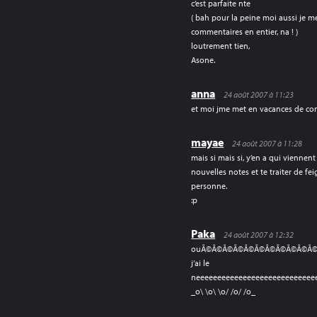
c’est parfaite nte
( bah pour la peine moi aussi je me
commentaires en entier, na ! )
loutrement tien,
Asone.
anna
24 août 2007 à 11:23
et moi jme met en vacances de com
mayae
24 août 2007 à 11:28
mais si mais si, y’en a qui viennent 
nouvelles notes et te traiter de fe
personne.
:p
Paka
24 août 2007 à 12:32
ouÃ©Ã©Ã©Ã©Ã©Ã©Ã©Ã©Ã©Ã©Ã
j’ai le
neeeeeeeeeeeeeeeeeeeeeeeeeeee
_o\ \o\ \o/ /o/ /o_