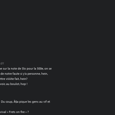
3:01
 sur la note de Slo pour la 500e, on se
t de notre faute si y’a personne, hein,
tre viiiiite fait, hein?
oir, au boulot, hop !
 ! Du coup, Ã§a pique les gens au vif et
ival « Frets on fire » ?