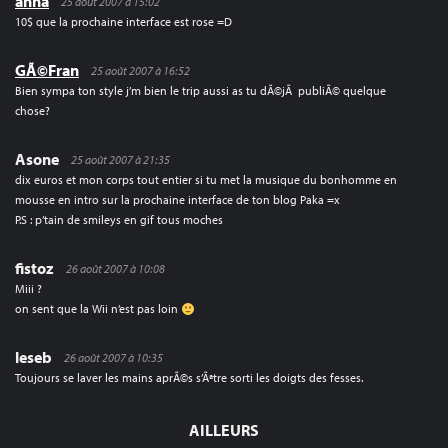
anna
25 août 2007 à 15:02
10$ que la prochaine interface est rose =D
GÃ©Fran
25 août 2007 à 16:52
Bien sympa ton style j’m bien le trip aussi as tu dÃ©jÃ publiÃ© quelque
chose?
Asone
25 août 2007 à 21:35
dix euros et mon corps tout entier si tu met la musique du bonhomme en
mousse en intro sur la prochaine interface de ton blog Paka =x
P.S : p’tain de smileys en gif tous moches
fistoz
26 août 2007 à 10:08
Miii ?
on sent que la Wii n’est pas loin
leseb
26 août 2007 à 10:35
Toujours se laver les mains aprÃ©s s’Ãªtre sorti les doigts des fesses.
AILLEURS