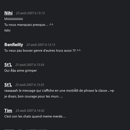
Nihi
25 août 2007 à 13:13
Miiiiiiiiiiiiiiiiii
Tu nous manquais presque… ^^
Nihi
BenReilly
25 août 2007 à 13:13
Tu veux pas bosser genre d’autres trucs aussi ?!! ^^
St'L
25 août 2007 à 13:34
Oui Ã§a aime grimper
St'L
25 août 2007 à 13:35
raaaaaah le message qui s’affiche en une moitiÃ© de phrase la classe .. =p
je disais, bon courage pour tes murs …
Tim
25 août 2007 à 14:42
C’est con les chats quand meme merde…