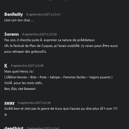
BenReilly
8 septembre 2007 à 23:41
L’est con ton chat…
Sorenn
8 septembre 2007 à 23:56
Pas con, il cherche juste Ã exprimer sa nature de prÃ©dateur.
Oh, le festival de Plan de Cuques, je l’avais oubliÃ©. J’y serais peut Ãªtre aussi
pour attraper des gribouill’z.
K
9 septembre 2007 à 0:08
Mais quel Heros /o/
[ SÃ©rie Heroes – Bite – Pute – Salope – Femmes faciles – Vagins puants ]
VoilÃ pour les mots clefs.
Bon, Ã§a, c’est faaaaait.
sway
9 septembre 2007 à 0:36
OuÃ© bon et c’est pas le genre de trucs que t’aurais pu dire plus tÃ´t non ???
:p
deadbird
9 septembre 2007 à 0:41