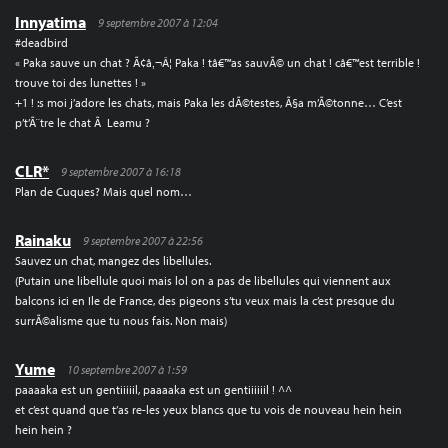
Innyatima
9 septembre 2007 à 12:04
#deadbird
« Paka sauve un chat ? Ã¢â‚¬Â¦ Paka ! tâ€™as sauvÃ© un chat ! câ€™est terrible !
trouve toi des lunettes ! »
+1 ! :s moi j’adore les chats, mais Paka les dÃ©testes, Ã§a m’Ã©tonne… C’est
p’t’Ã¨tre le chat Ã Leamu ?
CLR*
9 septembre 2007 à 16:18
Plan de Cuques? Mais quel nom…
Rainaku
9 septembre 2007 à 22:56
Sauvez un chat, mangez des libellules.
(Putain une libellule quoi mais lol on a pas de libellules qui viennent aux
balcons ici en Ile de France, des pigeons s’tu veux mais la c’est presque du
surrÃ©alisme que tu nous fais. Non mais)
Yume
10 septembre 2007 à 1:59
paaaaka est un gentiiiiil, paaaaka est un gentiiiiiil ! ^^
et c’est quand que t’as re-les yeux blancs que tu vois de nouveau hein hein
hein hein ?