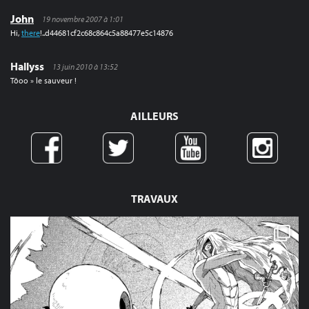
John
19 novembre 2007 à 1:01
Hi,
there
!..d44681cf2c68c864c5a88477e5c14876
Hallyss
13 juin 2010 à 13:52
Tôoo » le sauveur !
AILLEURS
TRAVAUX