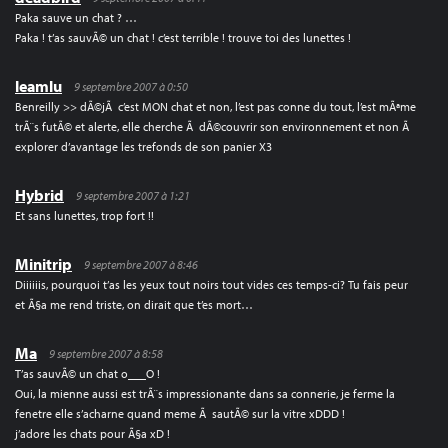
Paka sauve un chat ? …
Paka ! t’as sauvÃ© un chat ! c’est terrible ! trouve toi des lunettes !
leamlu
9 septembre 2007 à 0:50
Benreilly >> dÃ©jÃ c’est MON chat et non, l’est pas conne du tout, l’est mÃªme
trÃ¨s futÃ© et alerte, elle cherche Ã dÃ©couvrir son environnement et non Ã
explorer d’avantage les trefonds de son panier X3
Hybrid
9 septembre 2007 à 1:21
Et sans lunettes, trop fort !!
Minitrip
9 septembre 2007 à 8:46
Diiiiiis, pourquoi t’as les yeux tout noirs tout vides ces temps-ci? Tu fais peur
et Ã§a me rend triste, on dirait que t’es mort…
Ma
9 septembre 2007 à 8:58
T’as sauvÃ© un chat o___O !
Oui, la mienne aussi est trÃ¨s impressionante dans sa connerie, je ferme la
fenetre elle s’acharne quand meme Ã sautÃ© sur la vitre xDDD !
j’adore les chats pour Ã§a xD !