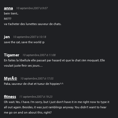
anna
10 septembre 2007 à 9:07
bein tient..
MI???
va t’acheter des lunettes sauveur de chats.
jen
10 septembre 2007 à 10:18
save the cat, save the world :p
Tigamer
10 septembre 2007 à 11:08
En faites la libellule elle passait par hasard et que le chat s’en moquait. Elle
voulait juste finir ses jours…
MyrÃ©
10 septembre 2007 à 17:55
Paka, sauveur de chat et tueur de hippies^^
fitness
11 septembre 2007 à 19:23
Oh wait. Yes, I have. I’m sorry, but I just don’t have it in me right now to type it
all out again. Besides, it was just ramblings anyway. You didn’t want to hear
me go on and on about this, right?