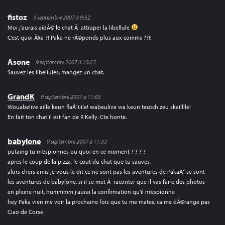
fistoz
9 septembre 2007 à 9:52
Moi j’aurais aidÃ© le chat Ã attraper la libellule
C’est quoi Ã§a ?! Paka ne rÃ©ponds plus aux comms ??!!
Asone
9 septembre 2007 à 10:25
Sauvez les libellules, mangez un chat.
GrandK
9 septembre 2007 à 11:03
Wouabelive aille keun flaÃ¯iiile! wabeulive wa keun teutch zeu skailllle!
En fait ton chat il est fan de R Kelly. Cte honte.
babylone
9 septembre 2007 à 11:33
putaing tu m’espionnes ou quoi en ce moment ? ? ? ?
apres le coup de la pizza, le cout du chat que tu sauves,
alors chers amis je vous le dit ce ne sont pas les aventures de PakaÂ² se sont
les aventures de babylone, si il se met Ã raconter que il vas faire des photos
en pleine nuit, hummmm j’aurai la confirmation qu’il m’espionne
hey Paka vien me voir la prochaine fois que tu me mates, ca me dÃ©range pas
Ciao de Corse