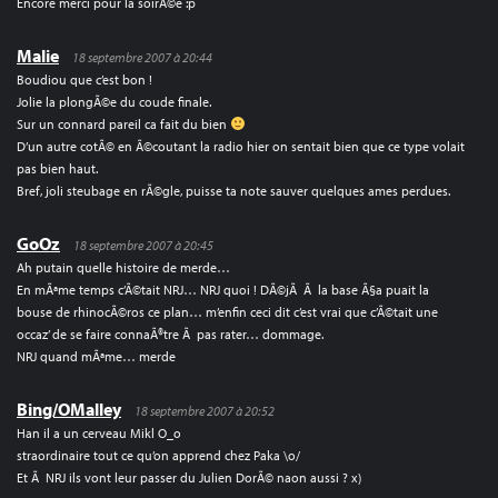
Encore merci pour la soirÃ©e :p
Malie
18 septembre 2007 à 20:44
Boudiou que c’est bon !
Jolie la plongÃ©e du coude finale.
Sur un connard pareil ca fait du bien
D’un autre cotÃ© en Ã©coutant la radio hier on sentait bien que ce type volait
pas bien haut.
Bref, joli steubage en rÃ©gle, puisse ta note sauver quelques ames perdues.
GoOz
18 septembre 2007 à 20:45
Ah putain quelle histoire de merde…
En mÃªme temps c’Ã©tait NRJ… NRJ quoi ! DÃ©jÃ Ã la base Ã§a puait la
bouse de rhinocÃ©ros ce plan… m’enfin ceci dit c’est vrai que c’Ã©tait une
occaz’ de se faire connaÃ®tre Ã pas rater… dommage.
NRJ quand mÃªme… merde
Bing/OMalley
18 septembre 2007 à 20:52
Han il a un cerveau Mikl O_o
straordinaire tout ce qu’on apprend chez Paka \o/
Et Ã NRJ ils vont leur passer du Julien DorÃ© naon aussi ? x)