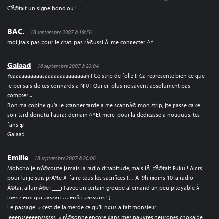
C’Ã©tait un signe bondiou !
BAC.
18 septembre 2007 à 19:56
moi jsais pas pour le chat, pas rÃ©ussi Ã me connecter ^^
Galaad
18 septembre 2007 à 20:04
Yeaaaaaaaaaaaaaaaaaaaaaaaaah ! Ce strip de folie !! Ca represente bien ce que
je pensais de ces connards a NRJ ! Qui en plus ne savent absolument pas
compter ..
Bon ma copine qu’a le scanner tarde a me scannÃ© mon strip, jte passe ca ce
soir tard donc tu l’auras demain ^^Et merci pour la dedicasse a nouuuus, tes
fans :p
Galaad
Emilie
18 septembre 2007 à 20:06
Mohoho je n’Ã©coute jamais la radio d’habitude, mais lÃ c’Ã©tait Puku ! Alors
pour lui je suis prÃªte Ã faire tous les sacrifices !… Ã 9h moins 10 la radio
Ã©tait allumÃ©e i___i [ avec un certain groupe allemand un peu pitoyable Ã
mes zieux qui passait … enfin passons ! ]
Le passage » c’est de la merde ce qu’il nous a fait monsieur
jeeensseeeenssssss » rÃ©sonne encore dans mes pauvres neurones chokaide