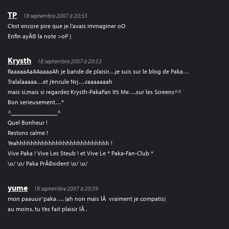
TP
18 septembre 2007 à 20:53
C’est encore pire que je l’avais immaginer oO
Enfin ayÃ© la note >oP )
Krysth
18 septembre 2007 à 20:53
RaaaaaAaAAaaaaAh je bande de plaisir…je suis sur le blog de Paka…
Tralalaaaaa…et j’encule Nrj….raaaaaaah
mais si,mais si regardez Krysth-PakaFan It’s Me….sur les Screens^^
Bon serieusement…*
^_______________^
Quel Bonheur !
Restons calme !
Yeahhhhhhhhhhhhhhhhhhhhhhhhhh !
Vive Paka ! Vive Les Steub ! et Vive Le * Paka-Fan-Club *
\o/ \o/ Paka PrÃ©sident \o/ \o/
yume
18 septembre 2007 à 20:59
mon paauuv’ paka…. (ah non mais lÃ vraiment je compatis)
au moins, tu t’es fait plaisir lÃ .