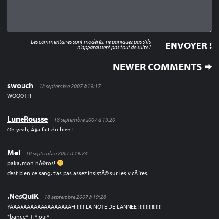
Les commentaires sont modérés, ne paniquez pas s'ils
n'apparaissent pas tout de suite !
COMMENT
NEWER COMMENTS
NAVIGATION
swouch
18 septembre 2007 à 19:17
WOOOT !!
LuneRousse
18 septembre 2007 à 19:20
Oh yeah, Ã§a fait du bien !
Mel
18 septembre 2007 à 19:24
paka, mon hÃ©ros!
c’est bien ce sang, t’as pas assez insistÃ© sur les vicÃ¨res.
.NesQuiK
18 septembre 2007 à 19:28
YAAAAAAAAAAAAAAAAAAH !!!!! LA NOTE DE LANNEE !!!!!!!!!!!!!!!!
*bande* + *joui*