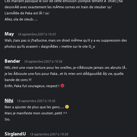
C’es marrant passque le soir de cette emission (complÃ¨tement Ã chier) j’tai
dessinÃ© avec exactement les mÃªme cornes en train de steuber \o/
L’armÃ©e de Paka est lÃ ! \o/
Allez, ola de steub….
May
18 septembre 2007 à 19:35
Wah, j’sais pas si j’hallucine, mais on dirait mÃªme qu’il y a eu suppression des
photos qu’ils avaient « daignÃ©es » mettre sur le site O_o
Bender
18 septembre 2007 à 19:36
NRJ, c’est une vraie torture pour les oreilles, je n’Ã©coute jamais ces abrutis lÃ ,
je les Ã©coute une fois pour Paka , et ils m’en ont dÃ©goutÃ© Ã§ vie, quelle
bande de cons !!!
Enfin, Paka fut courageux, respect !
Nihi
18 septembre 2007 à 19:36
Rien a ajouter de plus que les gens….
Mais je manifeste mon soutien, petit ^^
Sio.
SirglandU
18 septembre 2007 à 19:38