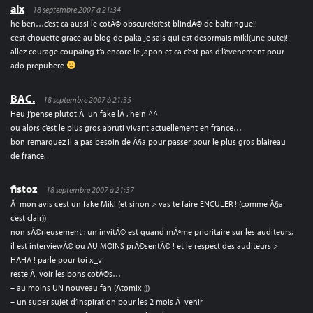
alx
18 septembre 2007 à 21:34
he ben…c’est ca aussi le cotÃ© obscure!c(‘est blindÃ© de baltringue!!
c’est chouette grace au blog de paka je sais qui est desormais mikl(une pute)!
allez courage coupaing t’a encore le japon et ca c’est pas d’l’evenement pour
ado prepubere
BAC.
18 septembre 2007 à 21:35
Heu j’pense plutot Ã un fake lÃ , hein ^^
ou alors c’est le plus gros abruti vivant actuellement en france…
bon remarquez il a pas besoin de Ã§a pour passer pour le plus gros blaireau
de france.
fistoz
18 septembre 2007 à 21:37
Ã mon avis c’est un fake Mikl (et sinon > vas te faire ENCULER ! (comme Ã§a
c’est clair))
non sÃ©rieusement : un invitÃ© est quand mÃªme prioritaire sur les auditeurs,
il est interviewÃ© ou AU MOINS prÃ©sentÃ© ! et le respect des auditeurs >
HAHA ! parle pour toi x_v’
reste Ã voir les bons cotÃ©s…
– au moins UN nouveau fan (Atomix ;))
– un super sujet d’inspiration pour les 2 mois Ã venir