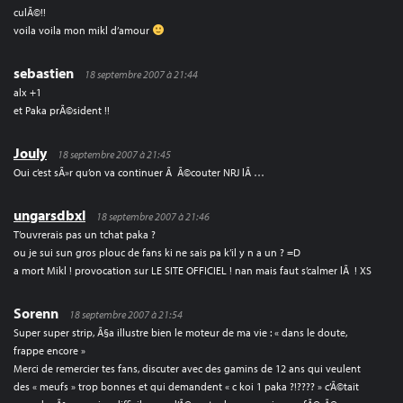
culÃ©!!
voila voila mon mikl d’amour
sebastien
18 septembre 2007 à 21:44
alx +1
et Paka prÃ©sident !!
Jouly
18 septembre 2007 à 21:45
Oui c’est sÃ»r qu’on va continuer Ã Ã©couter NRJ lÃ …
ungarsdbxl
18 septembre 2007 à 21:46
T’ouvrerais pas un tchat paka ?
ou je sui sun gros plouc de fans ki ne sais pa k’il y n a un ? =D
a mort Mikl ! provocation sur LE SITE OFFICIEL ! nan mais faut s’calmer lÃ ! XS
Sorenn
18 septembre 2007 à 21:54
Super super strip, Ã§a illustre bien le moteur de ma vie : « dans le doute,
frappe encore »
Merci de remercier tes fans, discuter avec des gamins de 12 ans qui veulent
des « meufs » trop bonnes et qui demandent « c koi 1 paka ?!???? » c’Ã©tait