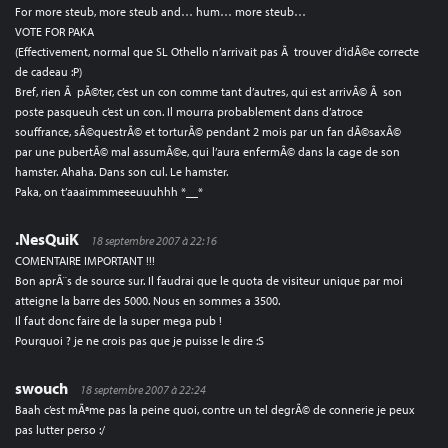
For more steub, more steub and… hum… more steub…
VOTE FOR PAKA
(Effectivement, normal que SL Othello n’arrivait pas Ã trouver d’idÃ©e correcte
de cadeau :P)
Bref, rien Ã pÃ©ter, c’est un con comme tant d’autres, qui est arrivÃ© Ã son
poste pasqueuh c’est un con. Il mourra probablement dans d’atroce
souffrance, sÃ©questrÃ© et torturÃ© pendant 2 mois par un fan dÃ©saxÃ©
par une pubertÃ© mal assumÃ©e, qui l’aura enfermÃ© dans la cage de son
hamster. Ahaha. Dans son cul. Le hamster.
Paka, on t’aaaimmmeeeuuuhhh *__*
.NesQuiK
18 septembre 2007 à 22:16
COMENTAIRE IMPORTANT !!!
Bon aprÃ¨s de source sur. Il faudrai que le quota de visiteur unique par moi
atteigne la barre des 5000. Nous en sommes a 3500.
Il faut donc faire de la super mega pub !
Pourquoi ? je ne crois pas que je puisse le dire :S
swouch
18 septembre 2007 à 22:24
Baah c’est mÃªme pas la peine quoi, contre un tel degrÃ© de connerie je peux
pas lutter perso :/