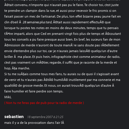
Ã©tait convenu, n’importe qui n’aurait pas pu le faire. Te choisir toi, c’est juste
te prendre un clampin dans la rue, et aussi pour recevoir le fric promis si on
faisait passer un mec de l’artisanat. De plus, ton effet bizarre peau jaune fait en
clin d’oeil Ã
28 semaines plus tard
, Ã©tait aussi rapidement effectuÃ© que
lorsque tu postes tes notes en moins de deux minutes, temps que tu pensais
t’Ãªtre imparti, alors que Ced en prenant vingt fois plus de temps et Ã©coutant
tous tes conseils a pu faire presque aussi bien. En bref, les suceurs fan de mon
Ã©mission de merde n’auront de toute maniÃ¨re sans doute pas rÃ©ellement
envie d’entendre plus sur toi, car je n’aurais jamais laissÃ© quelqu’un d’autre
briller Ã ma place. Et puis hein, infographiste c’est comme animateur de radio,
c’est pas vraiment un mÃ©tier, regarde, il suffit que je raconte de la merde et
hop, Ã§a marche.
Si tu me suÃ§ais comme tous mes fans, tu aurais su de quoi il s’agissait avant
de venir et tu n’aurais pas Ã©tÃ© humiliÃ© inutilement par ma connerie et ma
qualitÃ© de grosse merde. Et nous, on aurait trouvÃ© quelqu’un d’autre Ã
faire humilier et faire perdre son temps.
MikL
{ Non tu ne feras pas de pub pour ta radio de merde }
sebastien
18 septembre 2007 à 21:25
mais il y a de la provocation dans l’air lÃ