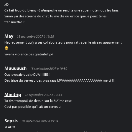
xD
Ca fait trop du bieng =) n’empeche on recolte une super note nous les fans.
Sinan j’ai des screens du chat, tu me dis ou est-ce que je peux te les
transmettre ?
May
18 septembre 2007 à 19:28
Heureusement qu’y a ses collaborateurs pour rattraper le niveau apparement
vive la violence pas gratuite! \o/
Muuuuush
18 septembre 2007 à 19:30
Ouais-ouais-ouais-OUAIIIIIIIIS !
Des tripe du cerveau des braaaaas MWAAAAAAAAAAAAAAAAAAA merci !!!!
Minitrip
18 septembre 2007 à 19:33
Tu t’es trompÃ© de dessin sur la 8iÃ¨me case.
C’est pas possible qu’il ait un cerveau.
Sepsis
18 septembre 2007 à 19:34
YEAH!!!