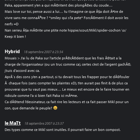
Paka, apparement y’en a qui mÃ©ritent des plongÃ©es du coude…
Mais love sur toi, pense aussi a lui… tu t’imagine ce que Ã§a doit Ãªtre de
vivre sans me connaÃ®tre ? *smiley qui s’la pete* ForcÃ©ment il doit avoir les
nerfs =D
Nan serieu Ã§a mÃ©rite une ptite note hippie/scout/Mikl/spider-cochon \o/
Keep it bien !
Hybrid
18 septembre 2007 à 23:34
Mouais > J’ai lu de Paka sur l’article prÃ©cÃ©dent que les frais Ã©tait a la
charge de l’organisateur (ou un truc comme ca), certes c’est de l’argent gachÃ©,
j’suis d’accord avec ca.
AprÃ¨s des cons y’en a partout, si tu devait tous les frapper pour te dÃ©fouler
Ã chaque fois (sans compter les plaintes xD), t’en aurait pas finit & de plus ca
prouverai que tu vaut pas mieux… Le mieux est encore de le faire tourner en
ridicule comme l’a si bien fait Paka ici mÃªme.
Ca dÃ©tend l’dessinateur, ca fait rire les lecteurs et ca fait passer Mikl pour un
con, que demande le peuple?
le MaTt
18 septembre 2007 à 23:37
Des types comme ce Mikl sont inutiles. Il pourrait faire un bon compost.