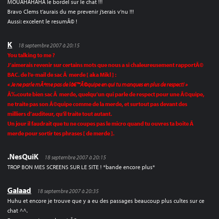
MOUAHAHAHA le bordel sur le chat !!!
Bravo Clems t’aurais du me prevenir j’serais v’nu !!!
Aussi: excelent le resumÃ© !
K
18 septembre 2007 à 20:15
You talking to me ?
J’aimerais revenir sur certains mots que nous a si chaleureusement rapportÃ©
BAC. de l’e-mail de sac Ã merde [ aka Mikl ] :
« Je ne parle mÃªme pas de lâ€™Ã©quipe en qui tu manques en plus de respect! »
Ã‰coute bien sac Ã merde, quelqu’un qui parle de respect pour une Ã©quipe,
ne traite pas son Ã©quipe comme de la merde, et surtout pas devant des
milliers d’auditeur, qu’il traite tout autant.
Un jour il faudrait que tu ne coupes pas le micro quand tu ouvres ta boite Ã
merde pour sortir tes phrases [ de merde ].
.NesQuiK
18 septembre 2007 à 20:15
TROP BON MES SCREENS SUR LE SITE ! *bande encore plus*
Galaad
18 septembre 2007 à 20:35
Huhu et encore je trouve que y a eu des passages beaucoup plus cultes sur ce
chat ^^.