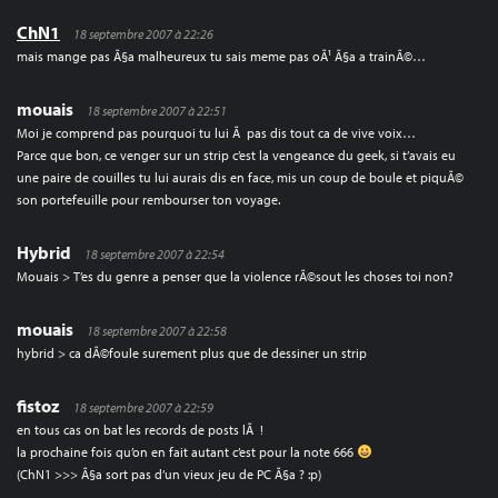
ChN1
18 septembre 2007 à 22:26
mais mange pas Ã§a malheureux tu sais meme pas oÃ¹ Ã§a a trainÃ©…
mouais
18 septembre 2007 à 22:51
Moi je comprend pas pourquoi tu lui Ã pas dis tout ca de vive voix…
Parce que bon, ce venger sur un strip c’est la vengeance du geek, si t’avais eu
une paire de couilles tu lui aurais dis en face, mis un coup de boule et piquÃ©
son portefeuille pour rembourser ton voyage.
Hybrid
18 septembre 2007 à 22:54
Mouais > T’es du genre a penser que la violence rÃ©sout les choses toi non?
mouais
18 septembre 2007 à 22:58
hybrid > ca dÃ©foule surement plus que de dessiner un strip
fistoz
18 septembre 2007 à 22:59
en tous cas on bat les records de posts lÃ !
la prochaine fois qu’on en fait autant c’est pour la note 666
(ChN1 >>> Ã§a sort pas d’un vieux jeu de PC Ã§a ? :p)