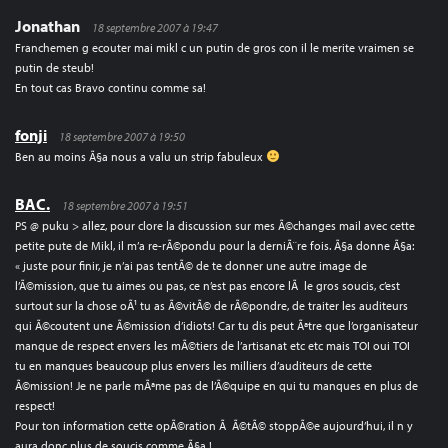
Jonathan
18 septembre 2007 à 19:47
Franchemen g ecouter mai mikl c un putin de gros con il le merite vraimen se
putin de steub!
En tout cas Bravo continu comme sa!
fonji
18 septembre 2007 à 19:50
Ben au moins Ã§a nous a valu un strip fabuleux
BAC.
18 septembre 2007 à 19:51
PS @ puku > allez, pour clore la discussion sur mes Ã©changes mail avec cette
petite pute de Mikl, il m’a re-rÃ©pondu pour la derniÃ¨re fois. Ã§a donne Ã§a:
« juste pour finir, je n’ai pas tentÃ© de te donner une autre image de
l’Ã©mission, que tu aimes ou pas, ce n’est pas encore lÃ le gros soucis, c’est
surtout sur la chose oÃ¹ tu as Ã©vitÃ© de rÃ©pondre, de traiter les auditeurs
qui Ã©coutent une Ã©mission d’idiots! Car tu dis peut Ãªtre que l’organisateur
manque de respect envers les mÃ©tiers de l’artisanat etc etc mais TOI oui TOI
tu en manques beaucoup plus envers les milliers d’auditeurs de cette
Ã©mission! Je ne parle mÃªme pas de l’Ã©quipe en qui tu manques en plus de
respect!
Pour ton information cette opÃ©ration Ã Ã©tÃ© stoppÃ©e aujourd’hui, il n y
aura donc plus de soucis comme Ã§a !