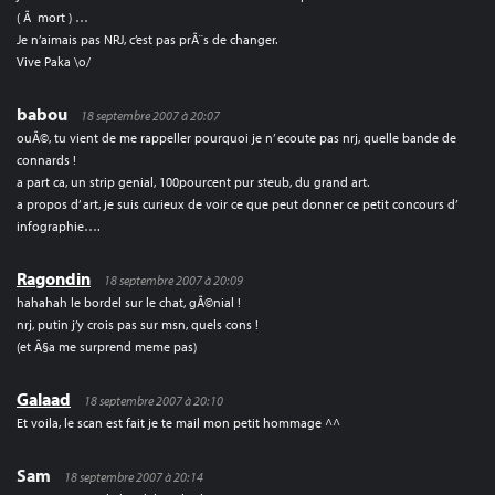
( Ã mort ) …
Je n’aimais pas NRJ, c’est pas prÃ¨s de changer.
Vive Paka \o/
babou
18 septembre 2007 à 20:07
ouÃ©, tu vient de me rappeller pourquoi je n’ ecoute pas nrj, quelle bande de
connards !
a part ca, un strip genial, 100pourcent pur steub, du grand art.
a propos d’ art, je suis curieux de voir ce que peut donner ce petit concours d’
infographie….
Ragondin
18 septembre 2007 à 20:09
hahahah le bordel sur le chat, gÃ©nial !
nrj, putin j’y crois pas sur msn, quels cons !
(et Ã§a me surprend meme pas)
Galaad
18 septembre 2007 à 20:10
Et voila, le scan est fait je te mail mon petit hommage ^^
Sam
18 septembre 2007 à 20:14