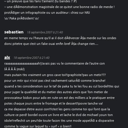
– un preuve que tes fans t’aiment (tu bandes ? :P)
– une dÃ©monstration magistrale de ce qu’est une bonne radio de merde !
protÃ©ger un infographiste ou un auditeur : chiez sur NRJ
\o/ Paka prÃ©sident \o/
sebastien
18 septembre 2007 à 21:40
en meme temps vu l’heure qu’il ai il doit dÃ©vercer Ã§a merde sur les ondes
donc pitetre que c’est un fake ouai enfin bref Ã§a change rien…
alx
18 septembre 2007 à 21:40
raaaaaaaaaaaaaaaaaaah!j’avais pas vu le commentaire de l’autre con
lÃ Ã Ã Ã (mikl)
mais putain t’es vraiment un gros cave toi!!graphiste?pas un metir???
pour un mtir qui n’xist pas c’est vachement saturÃ© comme branche!
quand a tes consideration sur le taf de paka tu te les fou au cul bordel!t’es qui
pour juger la qualitÃ© et du metier des autres alors que Ton metier de
provocateur bidon pour ado en rute on est des milliers a le pratiquer entre
potes chaque jours entre le fromage et le dessert!!povre tanche va!
ca me depasse d’etre aussi con!!!c’est les gens comme toi qui font que la
culture ce perd! bordel ouvre un livre et lache le dvd de michael youn ton
idole!!reflechit un peu!!de toute facon t’es une mode appelÃ© a disparaitre
comme la vague sur laquel tu « surf » si bien!!