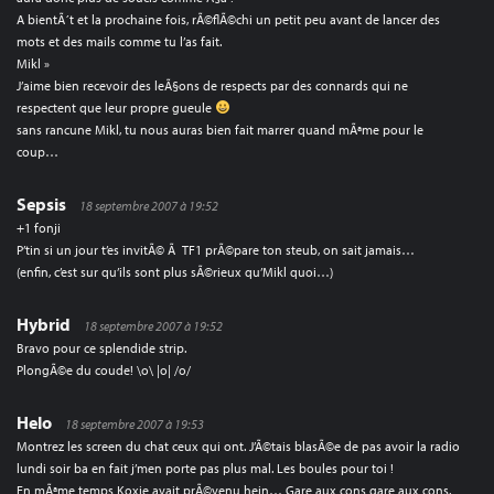
A bientÃ´t et la prochaine fois, rÃ©flÃ©chi un petit peu avant de lancer des
mots et des mails comme tu l’as fait.
Mikl »
J’aime bien recevoir des leÃ§ons de respects par des connards qui ne
respectent que leur propre gueule
sans rancune Mikl, tu nous auras bien fait marrer quand mÃªme pour le
coup…
Sepsis
18 septembre 2007 à 19:52
+1 fonji
P’tin si un jour t’es invitÃ© Ã TF1 prÃ©pare ton steub, on sait jamais…
(enfin, c’est sur qu’ils sont plus sÃ©rieux qu’Mikl quoi…)
Hybrid
18 septembre 2007 à 19:52
Bravo pour ce splendide strip.
PlongÃ©e du coude! \o\ |o| /o/
Helo
18 septembre 2007 à 19:53
Montrez les screen du chat ceux qui ont. J’Ã©tais blasÃ©e de pas avoir la radio
lundi soir ba en fait j’men porte pas plus mal. Les boules pour toi !
En mÃªme temps Koxie avait prÃ©venu hein… Gare aux cons gare aux cons.