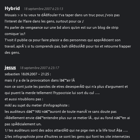
Hybrid
18 septembre 2007 à 23:13
Mouais > si tu veux te dÃ©fouler t’va taper dans un truc pour, j’vois pas
l’interet de l’faire dans les gens, surtout pour ca :/
Pis parler de vengeance sur une bd alors qu’on est sur un blog de strip
comique \o/!
T’voit il publie ca pour faire plaisir a des personnes qui apprÃ©cient son
travail, aprÃ¨s si tu comprends pas, bah dÃ©solÃ© pour toi et retourne frapper
des gens.
jesus
18 septembre 2007 à 23:17
sebastien 18.09.2007 – 21:25 :
mais il y a de la provocation dans lâ€™air lÃ
non ce sont juste les paroles de etres desesperÃ© qui n’a plus d’argument et
qui puent la merde tellement l’hypocrisie lui sort du cul ….
et aussi n’oublions pas :
mikl au sujet du metier d’infographiste :
les auditeurs dâ€™ NRJ nâ€™auront de toute maniÃ¨re sans doute pas
rÃ©ellement envie dâ€™entendre plus sur ce metier lÃ , qui au fond nâ€™en ai
pas spÃ©cialement un.
1/ tes auditeurs sont des ados attardÃ© qui ne pige rien a la life tout Ã§a ….
2/les infographiste pine d’huitres se sont les gens qui font tes site internet,tes