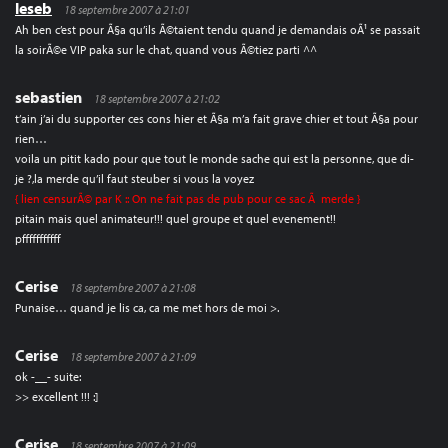
leseb
18 septembre 2007 à 21:01
Ah ben c’est pour Ã§a qu’ils Ã©taient tendu quand je demandais oÃ¹ se passait
la soirÃ©e VIP paka sur le chat, quand vous Ã©tiez parti ^^
sebastien
18 septembre 2007 à 21:02
t’ain j’ai du supporter ces cons hier et Ã§a m’a fait grave chier et tout Ã§a pour
rien…
voila un pitit kado pour que tout le monde sache qui est la personne, que di-
je ?,la merde qu’il faut steuber si vous la voyez
{ lien censurÃ© par K :: On ne fait pas de pub pour ce sac Ã merde }
pitain mais quel animateur!!! quel groupe et quel evenement!!
pfffffffffff
Cerise
18 septembre 2007 à 21:08
Punaise… quand je lis ca, ca me met hors de moi >.
Cerise
18 septembre 2007 à 21:09
ok -__- suite:
>> excellent !!! :]
Cerise
18 septembre 2007 à 21:09