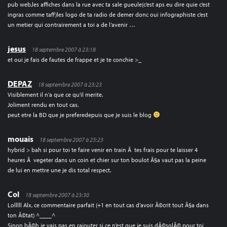
pub web,les affiches dans la rue avec ta sale gueule(c’est aps eu dire quie c’est
ingras comme taff)les logo de ta radio de demer donc oui infographiste c’est
un metier qui contrairement a toi a de l’avenir …
jesus
18 septembre 2007 à 23:18
et oui je fais de fautes de frappe et je te conchie >_
DEPAZ
18 septembre 2007 à 23:23
Visiblement il n’a que ce qu’il merite.
Joliment rendu en tout cas.
peut etre la BD que je preferedepuis que je suis le blog
mouais
18 septembre 2007 à 23:23
hybrid > bah si pour toi te faire venir en train Ã tes frais pour te laisser 4
heures Ã vegeter dans un coin et chier sur ton boulot Ã§a vaut pas la peine
de lui en mettre une je dis total respect.
Col
18 septembre 2007 à 23:30
Lolllll Alx, ce commentaire parfait (+1 en tout cas d’avoir Ã©crit tout Ã§a dans
ton Ã©tat) ^____^
Sinon bÃ©h je vais pas en rajouter si ce n’est que je suis dÃ©solÃ© pour toi