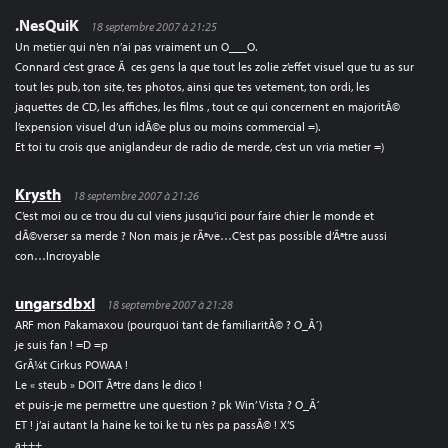
.NesQuiK
18 septembre 2007 à 21:25
Un metier qui n’en n’ai pas vraiment un O___O.
Connard c’est grace Ã ces gens la que tout les zolie z’effet visuel que tu as sur
tout les pub, ton site, tes photos, ainsi que tes vetement, ton ordi, les
jaquettes de CD, les affiches, les films , tout ce qui concernent en majoritÃ©
l’expension visuel d’un idÃ©e plus ou moins commercial =).
Et toi tu crois que aniglandeur de radio de merde, c’est un vria metier =)
Krysth
18 septembre 2007 à 21:26
C’est moi ou ce trou du cul viens jusqu’ici pour faire chier le monde et
dÃ©verser sa merde ? Non mais je rÃªve…C’est pas possible d’Ãªtre aussi
con…Incroyable
ungarsdbxl
18 septembre 2007 à 21:28
ARF mon Pakamaxou (pourquoi tant de familiaritÃ© ? O_Ã´)
je suis fan ! =D =p
GrÃ¼t Cirkus POWAA !
Le « steub » DOIT Ãªtre dans le dico !
et puis-je me permettre une question ? pk Win’ Vista ? O_Ã´
ET ! j’ai autant la haine ke toi ke tu n’es pa passÃ© ! X’S
a+++