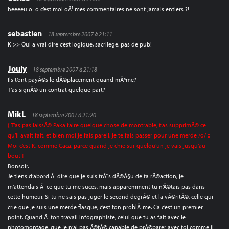
heeeeu o_o c’est moi oÃ¹ mes commentaires ne sont jamais entiers ?!
sebastien
18 septembre 2007 à 21:11
K >> Oui a vrai dire c’est logique, sacrilege, pas de pub!
Jouly
18 septembre 2007 à 21:18
Ils t’ont payÃ©s le dÃ©placement quand mÃªme?
T’as signÃ© un contrat quelque part?
MikL
18 septembre 2007 à 21:20
{ T’as pas laissÃ© Paka faire quelque chose de montrable, t’as supprimÃ© ce
qu’il avait fait, et bien moi je fais pareil, je te fais passer pour une merde /o/ ::
Moi c’est K, comme Caca, parce quand je chie sur quelqu’un je vais jusqu’au
bout }
Bonsoir.
Je tiens d’abord Ã dire que je suis trÃ¨s dÃ©Ã§u de ta rÃ©action, je
m’attendais Ã ce que tu me suces, mais apparemment tu n’Ã©tais pas dans
cette humeur. Si tu ne sais pas juger le second degrÃ© et la vÃ©ritÃ©, celle qui
crie que je suis une merde flasque, c’est ton problÃ¨me. Ca c’est un premier
point. Quand Ã ton travail infographiste, celui que tu as fait avec le
photomontage, que je n’ai pas Ã©tÃ© capable de prÃ©parer avec toi comme il