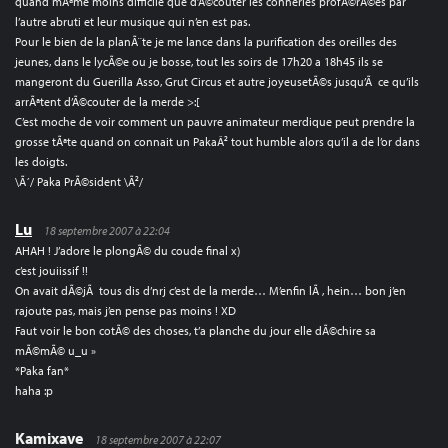
quand mÃªme moins difficile que d’Ã©couter les conneries profÃ©rÃ©es par
l’autre abruti et leur musique qui n’en est pas.
Pour le bien de la planÃ¨te je me lance dans la purification des oreilles des
jeunes, dans le lycÃ©e ou je bosse, tout les soirs de 17h20 a 18h45 ils se
mangeront du Guerilla Asso, Grut Circus et autre joyeusetÃ©s jusqu’Ã ce qu’ils
arrÃªtent d’Ã©couter de la merde >:[
C’est moche de voir comment un pauvre animateur merdique peut prendre la
grosse tÃªte quand on connait un PakaÂ² tout humble alors qu’il a de l’or dans
les doigts.
\Ã´/ Paka PrÃ©sident \Ã²/
Lu
18 septembre 2007 à 22:04
AHAH ! J’adore le plongÃ© du coude final x)
c’est jouiissif !!
On avait dÃ©jÃ tous dis d’nrj c’est de la merde… M’enfin lÃ , hein… bon j’en
rajoute pas, mais j’en pense pas moins ! XD
Faut voir le bon cotÃ© des choses, t’a planche du jour elle dÃ©chire sa
mÃ©mÃ© u_u »
*Paka fan*
haha :p
Kamixave
18 septembre 2007 à 22:07