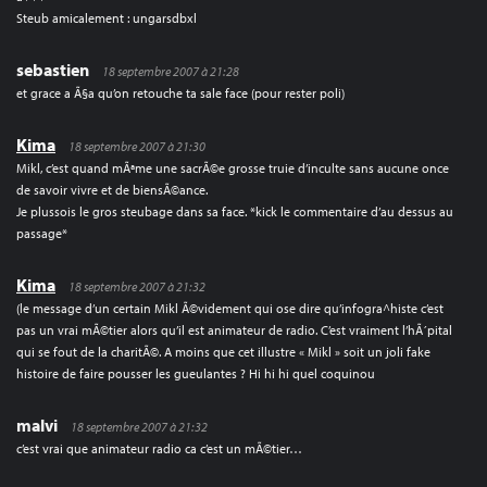
Steub amicalement : ungarsdbxl
sebastien
18 septembre 2007 à 21:28
et grace a Ã§a qu’on retouche ta sale face (pour rester poli)
Kima
18 septembre 2007 à 21:30
Mikl, c’est quand mÃªme une sacrÃ©e grosse truie d’inculte sans aucune once
de savoir vivre et de biensÃ©ance.
Je plussois le gros steubage dans sa face. *kick le commentaire d’au dessus au
passage*
Kima
18 septembre 2007 à 21:32
(le message d’un certain Mikl Ã©videment qui ose dire qu’infogra^histe c’est
pas un vrai mÃ©tier alors qu’il est animateur de radio. C’est vraiment l’hÃ´pital
qui se fout de la charitÃ©. A moins que cet illustre « Mikl » soit un joli fake
histoire de faire pousser les gueulantes ? Hi hi hi quel coquinou
malvi
18 septembre 2007 à 21:32
c’est vrai que animateur radio ca c’est un mÃ©tier…