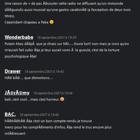
Une raison de + de pas Ã©couter cette radio ne diffusant qu’un immonde
dÃ©gueulis aussi musical qu’une gastro carabinÃ© (a l’exception de deux trois
titres).
Cependant chapeau a Paka
Wonderbabe
18 septembre 2007 à 19:39
Putain Mais dÃ©jÃ que je chiais sur NRJ…. Koxie koi!! non mais je crois qu’on
m’aurait fait subir Ã§a je leur aurait vomi Ã la gueule, c’est de la torture
psychologique Ã§a!
Drawer
18 septembre 2007 à 19:40
HÃ© bÃ©… que d’emotions…
JÃ©rÃ©my
18 septembre 2007 à 19:46
bah, c’est cool…mais c’est horreur.
BAC.
18 septembre 2007 à 19:46
hÃ©hÃ©hÃ© Ã§a c’est un bon compte-rendu je trouve
merci pour les complÃ©ments d’infos, Ã§a rend le truc encore plus
intÃ©ressant