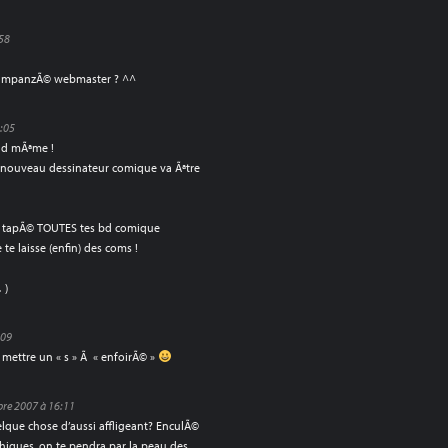
:58
 chimpanzÃ© webmaster ? ^^
4:05
and mÃªme !
n nouveau dessinateur comique va Ãªtre
is tapÃ© TOUTES tes bd comique
e laisse (enfin) des coms !
 )
:09
ut mettre un « s » Ã « enfoirÃ© »
re 2007 à 16:11
ue chose d’aussi affligeant? EnculÃ©
hiques, on te pendra par la peau des