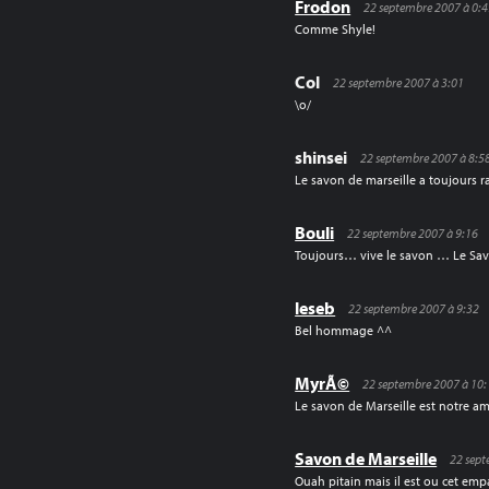
Frodon
22 septembre 2007 à 0:
Comme Shyle!
Col
22 septembre 2007 à 3:01
\o/
shinsei
22 septembre 2007 à 8:5
Le savon de marseille a toujours 
Bouli
22 septembre 2007 à 9:16
Toujours… vive le savon … Le Sav
leseb
22 septembre 2007 à 9:32
Bel hommage ^^
MyrÃ©
22 septembre 2007 à 10
Le savon de Marseille est notre a
Savon de Marseille
22 sept
Ouah pitain mais il est ou cet e