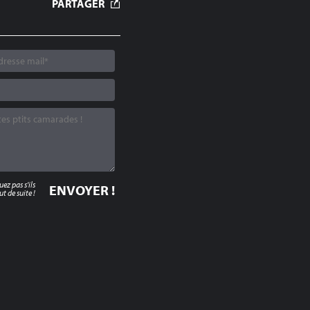
PARTAGER
z pas s'ils
t de suite !