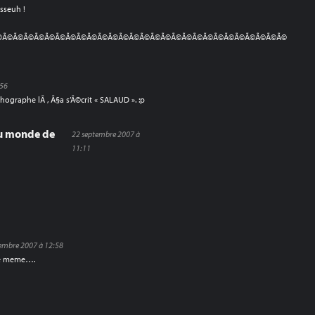
asseuh !
Ã©Ã©Ã©Ã©Ã©Ã©Ã©Ã©Ã©Ã©Ã©Ã©Ã©Ã©Ã©Ã©Ã©Ã©Ã©Ã©Ã©Ã©Ã©Ã©Ã©Ã©Ã©Ã©
:56
thographe lÃ , Ã§a s’Ã©crit « SALAUD ». :p
u monde de
22 septembre 2007 à
11:11
embre 2007 à 12:58
le meme….