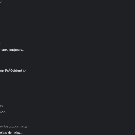
47
8
raison, toujours…
on PrÃ©sident (>_
:19
mi^^
embre 2007 à 10:28
mpafÃ© de Paka…