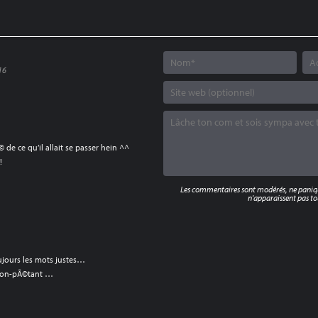
16
 de ce qu’il allait se passer hein ^^
!
Les commentaires sont modérés, ne panique
n'apparaissent pas tou
ujours les mots justes…
-con-pÃ©tant …