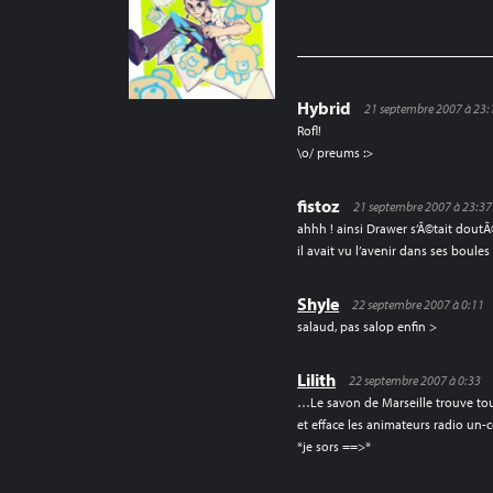
DE
L’ARTICLE
Hybrid
21 septembre 2007 à 23:
Rofl!
\o/ preums :>
fistoz
21 septembre 2007 à 23:37
ahhh ! ainsi Drawer s’Ã©tait doutÃ©
il avait vu l’avenir dans ses boules 
Shyle
22 septembre 2007 à 0:11
salaud, pas salop enfin >
Lilith
22 septembre 2007 à 0:33
…Le savon de Marseille trouve to
et efface les animateurs radio un
*je sors ==>*