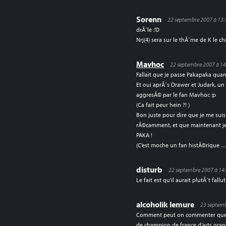
Sorenn
22 septembre 2007 à 13
drÃ´le :’D
Nrj(4) sera sur le thÃ¨me de K le
Mavhoc
22 septembre 2007 à 1
Fallait que je passe Pakapaka qu
Et oui aprÃ¨s Drawer et Judark, u
aggresÃ© par le fan Mavhoc :p
(Ca fait peur hein ?! )
Bon juste pour dire que je me su
rÃ©camment, et que maintenant je t
PAKA !
(C’est moche un fan histÃ©rique …
disturb
22 septembre 2007 à 14
Le fait est qu’il aurait plutÃ´t fall
alcoholik lemure
23 septemb
Comment peut on commenter quelq
de champion de france d’arts grap