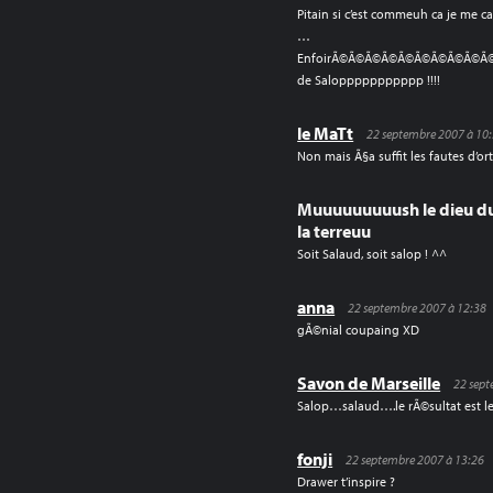
Pitain si c’est commeuh ca je me c
…
EnfoirÃ©Ã©Ã©Ã©Ã©Ã©Ã©Ã©Ã©
de Saloppppppppppp !!!!
le MaTt
22 septembre 2007 à 10
Non mais Ã§a suffit les fautes d’or
Muuuuuuuuush le dieu d
la terreuu
Soit Salaud, soit salop ! ^^
anna
22 septembre 2007 à 12:38
gÃ©nial coupaing XD
Savon de Marseille
22 sept
Salop…salaud….le rÃ©sultat est 
fonji
22 septembre 2007 à 13:26
Drawer t’inspire ?