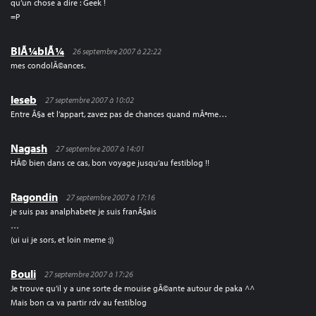
qu’un chose a dire : Geek !
=P
BlÃ¼blÃ¼
26 septembre 2007 à 22:22
mes condolÃ©ances.
leseb
27 septembre 2007 à 10:02
Entre Ã§a et l’appart, zavez pas de chances quand mÃªme…
Nagash
27 septembre 2007 à 14:01
HÃ© bien dans ce cas, bon voyage jusqu’au festiblog !!
Ragondin
27 septembre 2007 à 17:16
je suis pas analphabete je suis franÃ§ais
…
(ui ui je sors, et loin meme :))
Bouli
27 septembre 2007 à 17:26
Je trouve qu’il y a une sorte de mouise gÃ©ante autour de paka ^^
Mais bon ca va partir rdv au festiblog