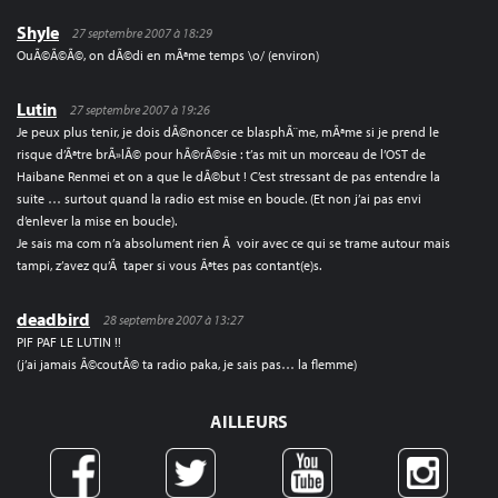
Shyle
27 septembre 2007 à 18:29
OuÃ©Ã©Ã©, on dÃ©di en mÃªme temps \o/ (environ)
Lutin
27 septembre 2007 à 19:26
Je peux plus tenir, je dois dÃ©noncer ce blasphÃ¨me, mÃªme si je prend le
risque d’Ãªtre brÃ»lÃ© pour hÃ©rÃ©sie : t’as mit un morceau de l’OST de
Haibane Renmei et on a que le dÃ©but ! C’est stressant de pas entendre la
suite … surtout quand la radio est mise en boucle. (Et non j’ai pas envi
d’enlever la mise en boucle).
Je sais ma com n’a absolument rien Ã voir avec ce qui se trame autour mais
tampi, z’avez qu’Ã taper si vous Ãªtes pas contant(e)s.
deadbird
28 septembre 2007 à 13:27
PIF PAF LE LUTIN !!
(j’ai jamais Ã©coutÃ© ta radio paka, je sais pas… la flemme)
AILLEURS