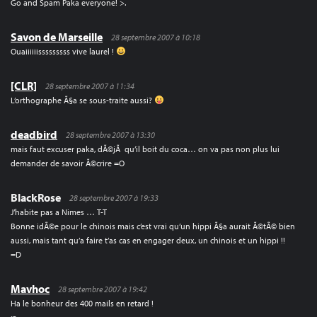
Go and Spam Paka everyone! >.
Savon de Marseille
28 septembre 2007 à 10:18
Ouaiiiiiisssssssss vive laurel !
[CLR]
28 septembre 2007 à 11:34
L’orthographe Ã§a se sous-traite aussi?
deadbird
28 septembre 2007 à 13:30
mais faut excuser paka, dÃ©jÃ qu’il boit du coca… on va pas non plus lui
demander de savoir Ã©crire =O
BlackRose
28 septembre 2007 à 19:33
J’habite pas a Nimes … T-T
Bonne idÃ©e pour le chinois mais c’est vrai qu’un hippi Ã§a aurait Ã©tÃ© bien
aussi, mais tant qu’a faire t’as cas en engager deux, un chinois et un hippi !!
=D
Mavhoc
28 septembre 2007 à 19:42
Ha le bonheur des 400 mails en retard !