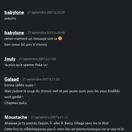
babylone
27 septembre 2007 à 20:58
preums
babylone
27 septembre 2007 à 20:58
c’etait vraiment un message con ca
bon sinon lol, pov ti’ chinois
Jouly
27 septembre 2007 à 21:02
Ya plus qu’a spamer Paka \o/
Galaad
27 septembre 2007 à 21:03
bonne idÃ©e ouais !
Mais j’adore le coup du chinois vert et pas jaune quoi, puis les yeux bridÃ©s
sont gerÃ© !
Chapeau puku
Moustache
27 septembre 2007 à 21:12
Ahaaaaa je t’y prends, faquin, Ã aller Ã Bercy Village sans me le dire!
Cette fois tu n’Ã©chapperas pas Ã mon fan-art peinturluresque car je vais te le