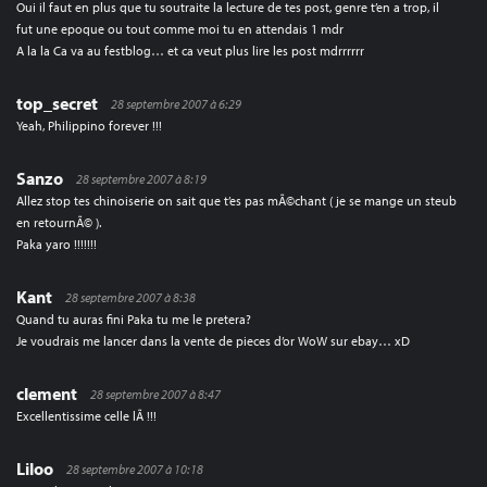
Oui il faut en plus que tu soutraite la lecture de tes post, genre t’en a trop, il
fut une epoque ou tout comme moi tu en attendais 1 mdr
A la la Ca va au festblog… et ca veut plus lire les post mdrrrrrr
top_secret
28 septembre 2007 à 6:29
Yeah, Philippino forever !!!
Sanzo
28 septembre 2007 à 8:19
Allez stop tes chinoiserie on sait que t’es pas mÃ©chant ( je se mange un steub
en retournÃ© ).
Paka yaro !!!!!!!
Kant
28 septembre 2007 à 8:38
Quand tu auras fini Paka tu me le pretera?
Je voudrais me lancer dans la vente de pieces d’or WoW sur ebay… xD
clement
28 septembre 2007 à 8:47
Excellentissime celle lÃ !!!
Liloo
28 septembre 2007 à 10:18