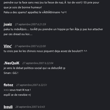
peindre sur ta face sans nez (ou ta fesse de naz, Ã toi de voir!) ! Et prie pour
que je sois de bonne humeur!
Paka a des spams? appellez le vÃ©tÃ©rinaire ^o^!
juaiz
27 septembre 2007 à 21:59
paka tu mdeÃ§ois… torÃ© pu prendre un hippie pr fair Ã§a jc pas koi attacher
par ces dread ou koi…
Vinc'
27 septembre 2007 à 22:00
tu crois pas ke les chinois nous piquent deja assez de boulot?? ^^
.NesQuiK
27 septembre 2007 à 22:04
je sens le debat politico-social qui va debutÃ© :p
Sinan : GG !
fistoz
27 septembre 2007 à 22:51
>>> sous-trait ‘A’ nce !
espÃ¨ce de newbie =)
bouli
28 septembre 2007 à 0:43