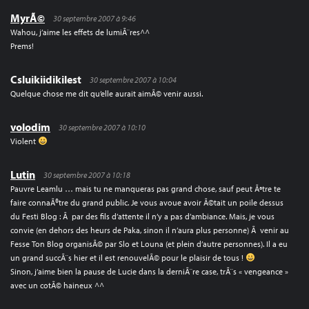
MyrÃ©
30 septembre 2007 à 9:46
Wahou, j’aime les effets de lumiÃ¨res^^
Prems!
Csluikiidikilest
30 septembre 2007 à 10:04
Quelque chose me dit qu’elle aurait aimÃ© venir aussi.
volodim
30 septembre 2007 à 10:10
Violent
Lutin
30 septembre 2007 à 10:18
Pauvre Leamlu … mais tu ne manqueras pas grand chose, sauf peut Ãªtre te
faire connaÃ®tre du grand public. Je vous avoue avoir Ã©tait un poile dessus
du Festi Blog : Ã par des fils d’attente il n’y a pas d’ambiance. Mais, je vous
convie (en dehors des heurs de Paka, sinon il n’aura plus personne) Ã venir au
Fesse Ton Blog organisÃ© par Slo et Louna (et plein d’autre personnes). Il a eu
un grand succÃ¨s hier et il est renouvelÃ© pour le plaisir de tous !
Sinon, j’aime bien la pause de Lucie dans la derniÃ¨re case, trÃ¨s « vengeance »
avec un cotÃ© haineux ^^