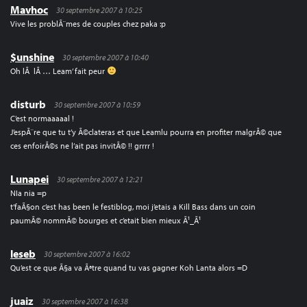
Mavhoc
30 septembre 2007 à 10:25
Vive les problÃ¨mes de couples chez paka :p
$unshine
30 septembre 2007 à 10:40
Oh lÃ lÃ … Leam’ fait peur
disturb
30 septembre 2007 à 10:59
C’est normaaaaal !
J’espÃ¨re que tu t’y Ã©clateras et que Leamlu pourra en profiter malgrÃ© que
ces enfoirÃ©s ne l’ait pas invitÃ© !! grrrr !
Lunapei
30 septembre 2007 à 12:21
NIa nia =p
t’faÃ§on c’est has been le festiblog, moi j’etais a Kill Bass dans un coin
paumÃ© nommÃ© bourges et c’etait bien mieux Ã¹_Ã¹
leseb
30 septembre 2007 à 16:02
Qu’est ce que Ã§a va Ãªtre quand tu vas gagner Koh Lanta alors =D
juaiz
30 septembre 2007 à 16:38