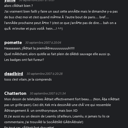
alors c’Ã©tait bien ?
J’ai vraiment bien failli y faire un saut cette annÃ©e mais le dimanche y-a pas
de bus chez moi et c’est quand mÃªme Ã l’autre bout de paris… bref…
l’annÃ©e prochaine peut Ãªtre ? (c’est ce que j’arrÃªte pas de dire… bah on a
qu’Ã m’inviter et puis voilÃ hein…! ^^)
pomette
30 septembre 2007 à 20:04
Haaaaaaan, j’Ã©tait la premiÃ©reuuuuuuuuh!!!!!
Quel mÃ©chant, alors qu’elle as fait plein de dÃ©di sauvage elle aussi :p.
Les badges ont fait fureur?
deadbird
30 septembre 2007 à 20:28
tssss c’est vilain, je la comprends
Chatterton
30 septembre 2007 à 21:34
Mon dessin de teletubbies Ã©tait effectivement fort beau… (Non, Ã§a n’Ã©tait
pas un grille-pain). Ceci dit, Kek m’a dessinÃ© une chÃ¨vre qui ressemble
Ã©trangement Ã un ornithorynque, mais bon XD
Et j’ai aussi eu un dessin de Leamlu (d’ailleurs, Leamlu, si jamais tu lis ce
commentaire, j’ai trouvÃ© la SociÃ©tÃ© GÃ©nÃ©rale!)
En tout cas, c’Ã©tait fort chouette!