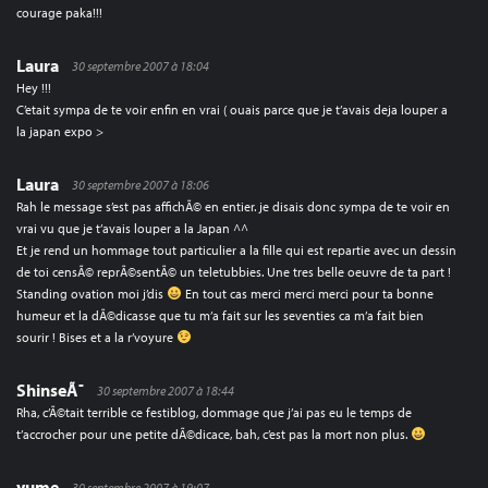
courage paka!!!
Laura
30 septembre 2007 à 18:04
Hey !!!
C’etait sympa de te voir enfin en vrai ( ouais parce que je t’avais deja louper a
la japan expo >
Laura
30 septembre 2007 à 18:06
Rah le message s’est pas affichÃ© en entier. je disais donc sympa de te voir en
vrai vu que je t’avais louper a la Japan ^^
Et je rend un hommage tout particulier a la fille qui est repartie avec un dessin
de toi censÃ© reprÃ©sentÃ© un teletubbies. Une tres belle oeuvre de ta part !
Standing ovation moi j’dis
En tout cas merci merci merci pour ta bonne
humeur et la dÃ©dicasse que tu m’a fait sur les seventies ca m’a fait bien
sourir ! Bises et a la r’voyure
ShinseÃ¯
30 septembre 2007 à 18:44
Rha, c’Ã©tait terrible ce festiblog, dommage que j’ai pas eu le temps de
t’accrocher pour une petite dÃ©dicace, bah, c’est pas la mort non plus.
yume
30 septembre 2007 à 19:07