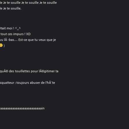
le Je te souille Je te souille Je te souille
le Je te souille.
©tait moi ! ^_^
tout ces impurs ! XD
r vu lÃ -bas… Est-ce que tu veux que je
)
quÃ© des touillettes pour lÃ©gitimer ta
uatteur : toujours abuser de l’hÃ´te
aaaaaaaaaaaaaaaaaaaaaaaain