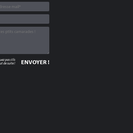
z pas s'ils
t de suite !