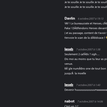
Je te souille Je te souille Je te souil
Je te souille Je te souille Je te souil
Davlin
6 octobre 2007 à 19:13
YAY ! Le bureaucrate et Heroes, c’Ã
Paka ! DÃ©fendons Heroes devant 
( et au passage, content de t’avoi
t’envoie le scan de la dÃ©dicace ?
leseb
7 octobre 2007 à 1:38
Seulement 2 cafÃ©s ? sigh…
Dis moi au moins que tu leur as pi
venue.
RÃ¨gle numÃ©ro one de tout bon sq
jusqu’Ã la moelle
leseb
7 octobre 2007 à 1:40
Devenir huuuuuuuuuuumaaaaaaa
nabot
7 octobre 2007 à 14:06
C’est up ^^’