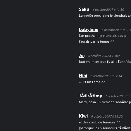
Saku
6 octobre 2007 à 11:50
L’annÃ©e prochaine je viendrais :p
babylone
6 octobre 2007 à 11:
l’an prochain je viendrais pas :p
j’aurais pas le temps ^^
Jej
6 octobre 2007 à 12:00
faut vraiment que j’y aille l’annÃ©
Nihi
6 octobre 2007 à 12:14
… Et un Lama ^^
JÃ©rÃ©my
6 octobre 2007 à 
Merci, paka !! Vivement l’annÃ©e p
Kiwi
6 octobre 2007 à 13:30
et des steub de fumeurs ^^
(parceque les bisounours, tÃ©lÃ©tu