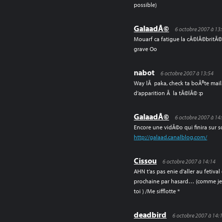
possible)
GalaadÂ©
6 octobre 2007 à 13
Mouarf ca fatigue la cÃ©lÃ©britÃ
grave Oo
nabot
6 octobre 2007 à 13:54
Way lÃ paka, check ta boÃ®te mail.
d’apparition Ã la tÃ©lÃ© :p
GalaadÂ©
6 octobre 2007 à 14
Encore une vidÃ©o qui finira sur 
http://galaad.canalblog.com/
Cissou
6 octobre 2007 à 14:14
AHN t’as pas enie d’aller au fetiva
prochaine par hasard… (comme je s
toi ) /Me sifflotte *
deadbird
6 octobre 2007 à 14: