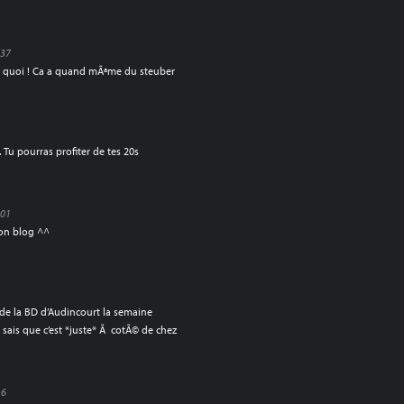
:37
© quoi ! Ca a quand mÃªme du steuber
 Tu pourras profiter de tes 20s
:01
son blog ^^
l de la BD d’Audincourt la semaine
ais que c’est *juste* Ã cotÃ© de chez
16