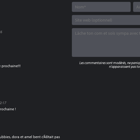
56
Les commentaires sont modérés, ne panique
e prochaine!!!
n'apparaissent pas tou
12:17
rochaine !
bbies, dora et amel bent c’Ã©tait pas