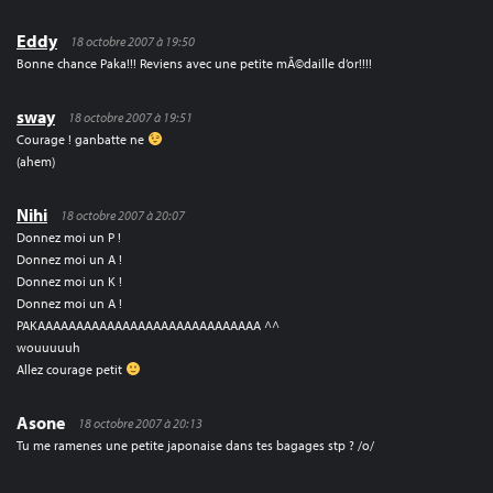
Eddy
18 octobre 2007 à 19:50
Bonne chance Paka!!! Reviens avec une petite mÃ©daille d’or!!!!
sway
18 octobre 2007 à 19:51
Courage ! ganbatte ne
(ahem)
Nihi
18 octobre 2007 à 20:07
Donnez moi un P !
Donnez moi un A !
Donnez moi un K !
Donnez moi un A !
PAKAAAAAAAAAAAAAAAAAAAAAAAAAAAAA ^^
wouuuuuh
Allez courage petit
Asone
18 octobre 2007 à 20:13
Tu me ramenes une petite japonaise dans tes bagages stp ? /o/