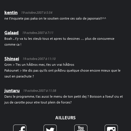
kentin
19 octobre 2007 à 5:54
ne t’inquiete pas paka on te soutien contre ces salo de japonais!!^^
Galaad
19 octobre 2007 à 7:11
Boah .. t’y va tu les steub tous et apres tu dessines … plus de concurence
comme ca !
Shinsei
19 octobre 2007 à 11:10
Grim > T’es un hÃ©ros mec, t’es un vrai hÃ©ros
Pakounet > Me dis pas qu’ils ont prÃ©vu quelque chose encore mieux que le
saut en parachute ?
juntaru
19 octobre 2007 à 11:38
Dans le programme, t’as aussi le menu de ton petit dej ? Boisson a l’oeuf cru et
jus de carotte pour etre tout plein de forces?
AILLEURS