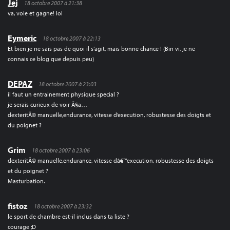
Jej
18 octobre 2007 à 21:38
va, voie et gagne! lol
Eymeric
18 octobre 2007 à 22:13
Et bien je ne sais pas de quoi il s’agit, mais bonne chance ! (Bin vi, je ne
connais ce blog que depuis peu)
DEPAZ
18 octobre 2007 à 23:03
il faut un entrainement physique special ?
je serais curieux de voir Ã§a…
dexteritÃ© manuelle,endurance, vitesse d’execution, robustesse des doigts et
du poignet ?
Grim
18 octobre 2007 à 23:06
dexteritÃ© manuelle,endurance, vitesse dâ€™execution, robustesse des doigts
et du poignet ?
Masturbation.
fistoz
18 octobre 2007 à 23:32
le sport de chambre est-il inclus dans ta liste ?
courage ;D