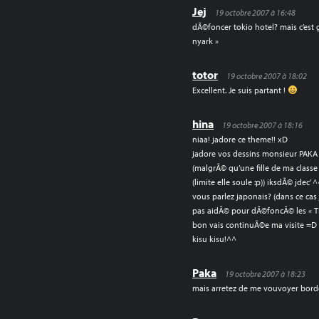
Jej
19 octobre 2007 à 16:48
dÃ©foncer tokio hotel? mais c’est
nyark »
totor
19 octobre 2007 à 18:02
Excellent. Je suis partant !
hina
19 octobre 2007 à 18:16
niaa! jadore ce theme!! xD
jadore vos dessins monsieur PAKA ^
(malgrÃ© qu’une fille de ma classe
(limite elle soule :p)) iksdÃ© jdec’ 
vous parlez japonais? (dans ce cas j
pas aidÃ© pour dÃ©foncÃ© les « TH 
bon vais continuÃ©e ma visite =
kisu kisu!^^
Paka
19 octobre 2007 à 18:23
mais arretez de me vouvoyer bord