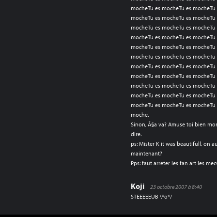
mocheTu es mocheTu es mocheTu 
mocheTu es mocheTu es mocheTu 
mocheTu es mocheTu es mocheTu 
mocheTu es mocheTu es mocheTu 
mocheTu es mocheTu es mocheTu 
mocheTu es mocheTu es mocheTu 
mocheTu es mocheTu es mocheTu 
mocheTu es mocheTu es mocheTu 
mocheTu es mocheTu es mocheTu 
mocheTu es mocheTu es mocheTu 
mocheTu es mocheTu es mocheTu 
moche.
Sinon, Ã§a va? Amuse toi bien mon 
dire.
ps: Mister K it was beautifull, o
maintenant?
Pps: faut arreter les fan art les m
Koji
23 octobre 2007 à 8:40
STEEEEEUB \*o*/