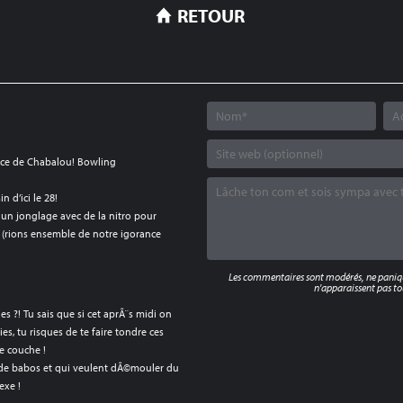
RETOUR
face de Chabalou! Bowling
n d’ici le 28!
», un jonglage avec de la nitro pour
d! (rions ensemble de notre igorance
Les commentaires sont modérés, ne panique
n'apparaissent pas tou
es ?! Tu sais que si cet aprÃ¨s midi on
es, tu risques de te faire tondre ces
se couche !
 de babos et qui veulent dÃ©mouler du
exe !