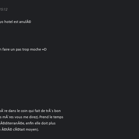
15:12
kyo hotel est anulÃ©
en faire un pas trop moche =D
mÃ¨re dans le coin qui fait de trÃ¨s bon
ds mÃ¨res vous me direz). Prend le temps
Ã©diterranÃ©e, enfin elle doit plus
n Ã©tÃ© c’Ã©tait moyen).