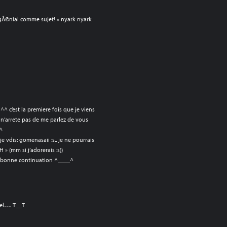
 gÃ©nial comme sujet! « nyark nyark
^ c’est la premiere fois que je viens
 n’arrete pas de me parlez de vous
^^
e vdis: gomenasaii :s.. je ne pourrais
» (mm si j’adorerais :s))
D bonne continuation ^____^
el…. T__T