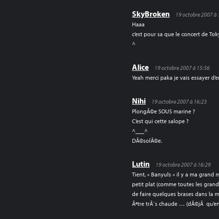
SkyBroken
19 octobre 2007 à 
Haaa
c’est pour sa que le concert de To
^
Alice
19 octobre 2007 à 15:56
Yeah merci paka je vais essayer d’
Nihi
19 octobre 2007 à 16:23
PlongÃ©e SOUS marine ?
C’est qui cette salope ?
^___^
DÃ©solÃ©e.
Lutin
19 octobre 2007 à 16:29
Tient, « Banyuls » il y a ma grand 
petit plat (comme toutes les gran
de faire quelques brases dans la m
Ãªtre trÃ¨s chaude … (dÃ©jÃ qu’e