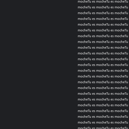
mocheTu es mocheTu es mocheTu 
mocheTu es mocheTu es mocheTu 
mocheTu es mocheTu es mocheTu 
mocheTu es mocheTu es mocheTu 
mocheTu es mocheTu es mocheTu 
mocheTu es mocheTu es mocheTu 
mocheTu es mocheTu es mocheTu 
mocheTu es mocheTu es mocheTu 
mocheTu es mocheTu es mocheTu 
mocheTu es mocheTu es mocheTu 
mocheTu es mocheTu es mocheTu 
mocheTu es mocheTu es mocheTu 
mocheTu es mocheTu es mocheTu 
mocheTu es mocheTu es mocheTu 
mocheTu es mocheTu es mocheTu 
mocheTu es mocheTu es mocheTu 
mocheTu es mocheTu es mocheTu 
mocheTu es mocheTu es mocheTu 
mocheTu es mocheTu es mocheTu 
mocheTu es mocheTu es mocheTu 
mocheTu es mocheTu es mocheTu 
mocheTu es mocheTu es mocheTu 
mocheTu es mocheTu es mocheTu 