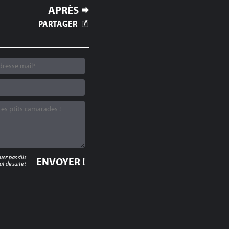
APRÈS
PARTAGER
z pas s'ils
t de suite !