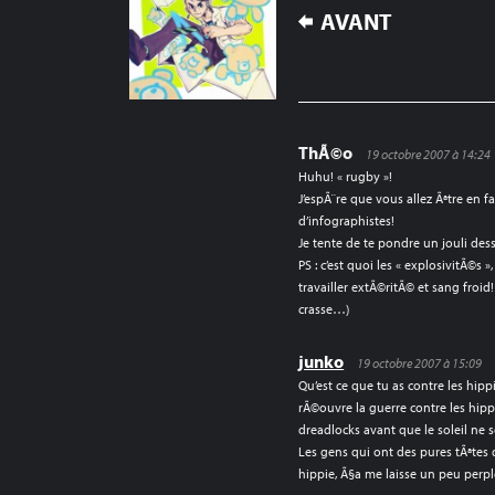
NAVIGATION
AVANT
DE
L’ARTICLE
ThÃ©o
19 octobre 2007 à 14:24
Huhu! « rugby »!
J’espÃ¨re que vous allez Ãªtre en 
d’infographistes!
Je tente de te pondre un jouli dessi
PS : c’est quoi les « explosivitÃ©s 
travailler extÃ©ritÃ© et sang froi
crasse…)
junko
19 octobre 2007 à 15:09
Qu’est ce que tu as contre les hippi
rÃ©ouvre la guerre contre les hippi
dreadlocks avant que le soleil ne 
Les gens qui ont des pures tÃªtes
hippie, Ã§a me laisse un peu perpl