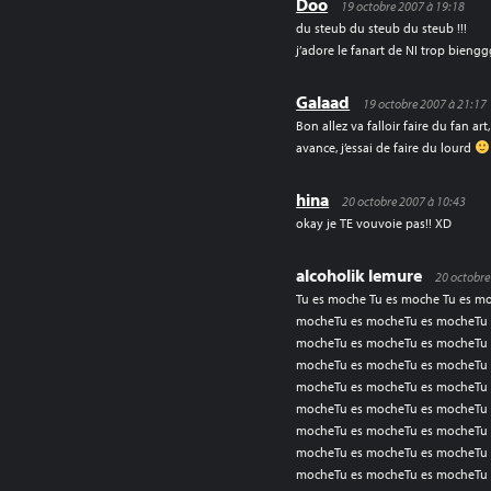
Doo
19 octobre 2007 à 19:18
du steub du steub du steub !!!
j’adore le fanart de NI trop bieng
Galaad
19 octobre 2007 à 21:17
Bon allez va falloir faire du fan a
avance, j’essai de faire du lourd
hina
20 octobre 2007 à 10:43
okay je TE vouvoie pas!! XD
alcoholik lemure
20 octobre
Tu es moche Tu es moche Tu es m
mocheTu es mocheTu es mocheTu 
mocheTu es mocheTu es mocheTu 
mocheTu es mocheTu es mocheTu 
mocheTu es mocheTu es mocheTu 
mocheTu es mocheTu es mocheTu 
mocheTu es mocheTu es mocheTu 
mocheTu es mocheTu es mocheTu 
mocheTu es mocheTu es mocheTu 