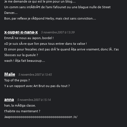
Je me demande ce qui est le pire pour un blog…
Un comm sans intÃ©rÃªt de l’ami fafounet ou une blague nulle de Street
Dancer…
Bon, par reflexe je rÃ©pond Herby, mais c’est sans conviction…
x-super-x-nana-x
5 novembre 2007 à 13:39
EmmÃ¨ne nous au Japon, bordel !
xD je suis sÃ»re que l’on peux tous entrer dans ta valise !
Et sinon pour l’escalier, c’est pas drÃ´le quand Ã§a arrive vraiment, donc lÃ , t’as
5bosses sur la gueule ?
waoh ! Ã§a fait beaucoup…
Malie
5 novembre 2007 à 13:45
Top of the pops ?
Y a un rapport avec Art Brut ou pas du tout ?
anna
5 novembre 2007 à 15:14
han, la mÃ©ga classe.
t’habite ou maintenant ?
Jaapoooooooooooooooooooooooooooooon /o/