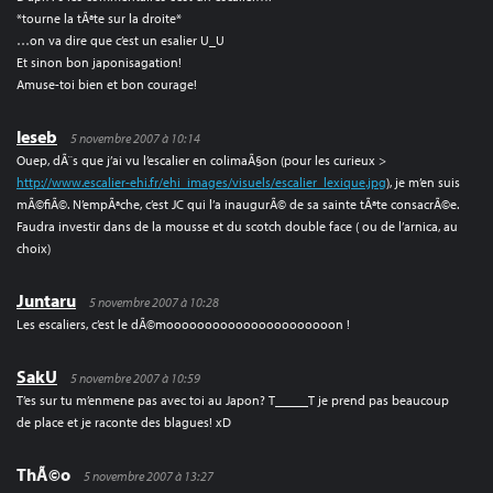
*tourne la tÃªte sur la droite*
…on va dire que c’est un esalier U_U
Et sinon bon japonisagation!
Amuse-toi bien et bon courage!
leseb
5 novembre 2007 à 10:14
Ouep, dÃ¨s que j’ai vu l’escalier en colimaÃ§on (pour les curieux >
http://www.escalier-ehi.fr/ehi_images/visuels/escalier_lexique.jpg
), je m’en suis
mÃ©fiÃ©. N’empÃªche, c’est JC qui l’a inaugurÃ© de sa sainte tÃªte consacrÃ©e.
Faudra investir dans de la mousse et du scotch double face ( ou de l’arnica, au
choix)
Juntaru
5 novembre 2007 à 10:28
Les escaliers, c’est le dÃ©moooooooooooooooooooooon !
SakU
5 novembre 2007 à 10:59
T’es sur tu m’enmene pas avec toi au Japon? T_____T je prend pas beaucoup
de place et je raconte des blagues! xD
ThÃ©o
5 novembre 2007 à 13:27