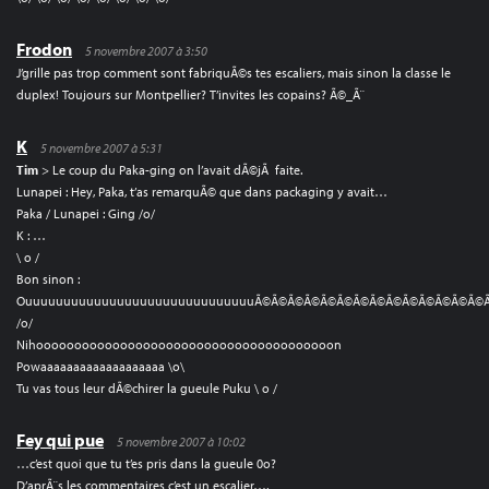
Frodon
5 novembre 2007 à 3:50
J’grille pas trop comment sont fabriquÃ©s tes escaliers, mais sinon la classe le
duplex! Toujours sur Montpellier? T’invites les copains? Ã©_Ã¨
K
5 novembre 2007 à 5:31
Tim
> Le coup du Paka-ging on l’avait dÃ©jÃ faite.
Lunapei : Hey, Paka, t’as remarquÃ© que dans packaging y avait…
Paka / Lunapei : Ging /o/
K : …
\ o /
Bon sinon :
OuuuuuuuuuuuuuuuuuuuuuuuuuuuuuuÃ©Ã©Ã©Ã©Ã©Ã©Ã©Ã©Ã©Ã©Ã©Ã©Ã©Ã
/o/
Nihooooooooooooooooooooooooooooooooooooooon
Powaaaaaaaaaaaaaaaaaaa \o\
Tu vas tous leur dÃ©chirer la gueule Puku \ o /
Fey qui pue
5 novembre 2007 à 10:02
…c’est quoi que tu t’es pris dans la gueule 0o?
D’aprÃ¨s les commentaires c’est un escalier….