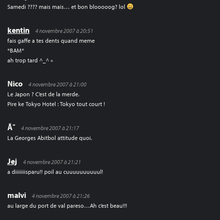
Samedi ???? mais mais… et bon blooooog? lol
kentin
4 novembre 2007 à 20:51
fais gaffe a tes dents quand meme
*BAM*
ah trop tard ^_^ »
Nico
4 novembre 2007 à 21:00
Le Japon ? C’est de la merde.
Pire ke Tokyo Hotel : Tokyo tout court !
Ã˜
4 novembre 2007 à 21:17
La Georges Abitbol attitude quoi.
Jej
4 novembre 2007 à 21:21
a diiiiiiisparu!! poil au cuuuuuuuuuul!
malvi
4 novembre 2007 à 21:26
au large du port de val pareso…Ah c’est beau!!!