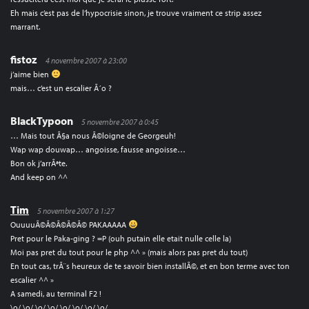
Eh mais c’est pas de l’hypocrisie sinon, je trouve vraiment ce strip assez
marrant.
fistoz
4 novembre 2007 à 23:00
j’aime bien
mais… c’est un escalier Ã´o ?
BlackTypoon
5 novembre 2007 à 0:45
… Mais tout Ã§a nous Ã©loigne de Georgeuh!
Wap wap douwap… angoisse, fausse angoisse…
Bon ok j’arrÃªte.
And keep on ^^
Tim
5 novembre 2007 à 1:27
OuuuuÃ©Ã©Ã©Ã©Ã© PAKAAAAA
Pret pour le Paka-ging ? =P (ouh putain elle etait nulle celle la)
Moi pas pret du tout pour le php ^^ » (mais alors pas pret du tout)
En tout cas, trÃ¨s heureux de te savoir bien installÃ©, et en bon terme avec ton
escalier ^^ »
A samedi, au terminal F2 !
\o/ \o/ \o/ \o/ \o/ \o/ \o/ \o/