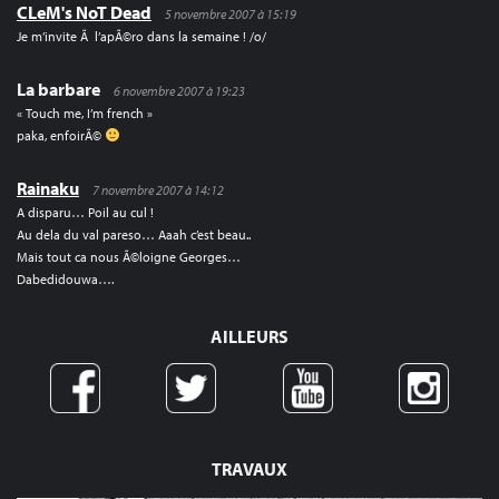
CLeM's NoT Dead
5 novembre 2007 à 15:19
Je m’invite Ã l’apÃ©ro dans la semaine ! /o/
La barbare
6 novembre 2007 à 19:23
« Touch me, I’m french »
paka, enfoirÃ©
Rainaku
7 novembre 2007 à 14:12
A disparu… Poil au cul !
Au dela du val pareso… Aaah c’est beau..
Mais tout ca nous Ã©loigne Georges…
Dabedidouwa….
AILLEURS
TRAVAUX