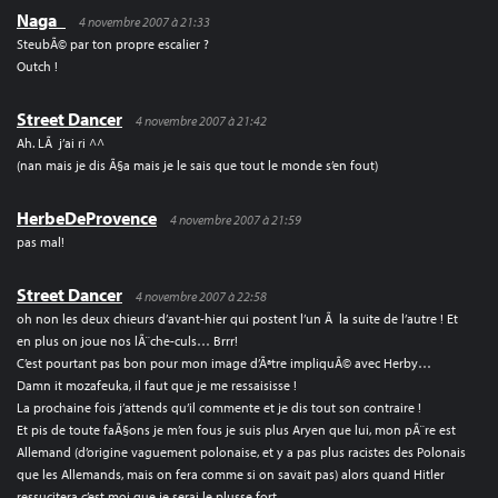
Naga_
4 novembre 2007 à 21:33
SteubÃ© par ton propre escalier ?
Outch !
Street Dancer
4 novembre 2007 à 21:42
Ah. LÃ j’ai ri ^^
(nan mais je dis Ã§a mais je le sais que tout le monde s’en fout)
HerbeDeProvence
4 novembre 2007 à 21:59
pas mal!
Street Dancer
4 novembre 2007 à 22:58
oh non les deux chieurs d’avant-hier qui postent l’un Ã la suite de l’autre ! Et
en plus on joue nos lÃ¨che-culs… Brrr!
C’est pourtant pas bon pour mon image d’Ãªtre impliquÃ© avec Herby…
Damn it mozafeuka, il faut que je me ressaisisse !
La prochaine fois j’attends qu’il commente et je dis tout son contraire !
Et pis de toute faÃ§ons je m’en fous je suis plus Aryen que lui, mon pÃ¨re est
Allemand (d’origine vaguement polonaise, et y a pas plus racistes des Polonais
que les Allemands, mais on fera comme si on savait pas) alors quand Hitler
ressucitera c’est moi que je serai le plusse fort.