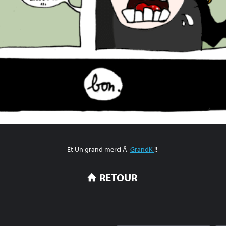
Et Un grand merci Ã
GrandK
!!
RETOUR