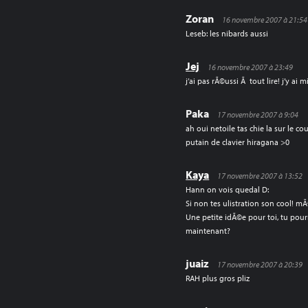
Zoran
16 novembre 2007 à 21:54
Leseb: les nibards aussi
Jej
16 novembre 2007 à 23:49
j’ai pas rÃ©ussi Ã tout lire! j’y a
Paka
17 novembre 2007 à 9:04
ah oui netoile tas chie la sur le c
putain de clavier hiragana >0
Kaya
17 novembre 2007 à 13:52
Hann on vois quedal D:
Si non tes ulistration son cool! m
Une petite idÃ©e pour toi, tu pour
maintenant?
juaiz
17 novembre 2007 à 20:39
RAH plus gros pliz