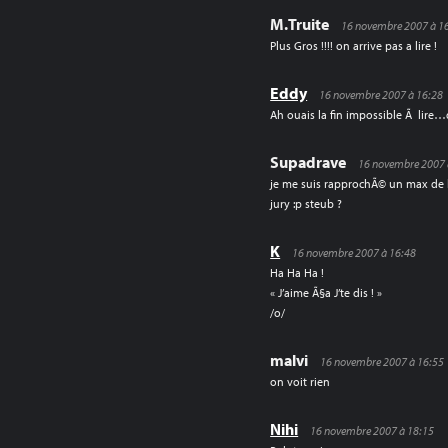
M.Truite
16 novembre 2007 à 1
Plus Gros !!!! on arrive pas a lire !
Eddy
16 novembre 2007 à 16:28
Ah ouais la fin impossible Ã lire
Supadrave
16 novembre 2007 
je me suis rapprochÃ© un max de l
jury :p steub ?
K
16 novembre 2007 à 16:48
Ha Ha Ha !
« J’aime Ã§a J’te dis ! »
/o/
malvi
16 novembre 2007 à 16:55
on voit rien
Nihi
16 novembre 2007 à 18:15