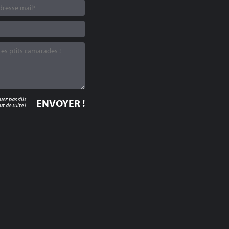
z pas s'ils
t de suite !