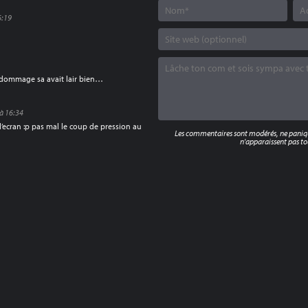
6:19
…dommage sa avait lair bien…
à 16:34
’ecran :p pas mal le coup de pression au
Les commentaires sont modérés, ne panique
n'apparaissent pas tou