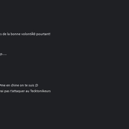
i mis de la bonne volontÃ© pourtant!
oup….
Ãªme en chine on te suis ;D
rai pas t’attaquer au Tecktonikeurs