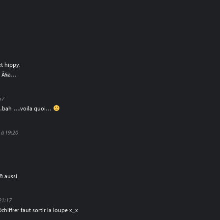
et hippy.
 Ã Ã§a…
57
p…bah ….voila quoi…
 à 19:20
© aussi
21:17
iffrer faut sortir la loupe x_x