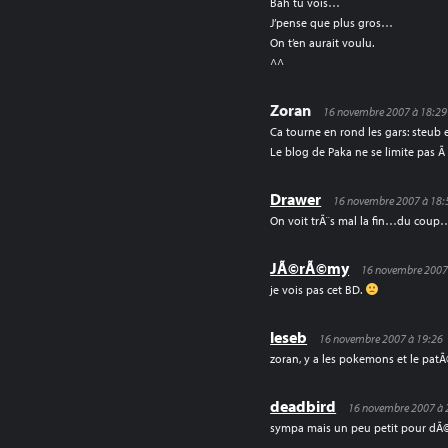
Bah tu vois…
J’pense que plus gros…
On t’en aurait voulu.
^^
Zoran
16 novembre 2007 à 18:29
Ca tourne en rond les gars: steub 
Le blog de Paka ne se limite pas
Drawer
16 novembre 2007 à 18:
On voit trÃ¨s mal la fin…du cou
JÃ©rÃ©my
16 novembre 2007
je vois pas cet BD.
leseb
16 novembre 2007 à 19:26
zoran, y a les pokemons et le patÃ
deadbird
16 novembre 2007 à 
sympa mais un peu petit pour dÃ©ch