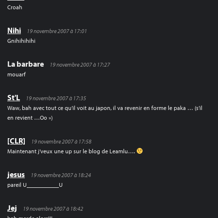
Croah
Nihi
19 novembre 2007 à 17:01
Gnihihihihi
La barbare
19 novembre 2007 à 17:27
mouarf
St'L
19 novembre 2007 à 17:35
Waw, bah avec tout ce qu’il voit au japon, il va revenir en forme le paka … (s’il
en revient …Oo »)
[CLR]
19 novembre 2007 à 17:58
Maintenant j’veux une up sur le blog de Leamlu….
jesus
19 novembre 2007 à 18:24
pareil U___________U
Jej
19 novembre 2007 à 18:42