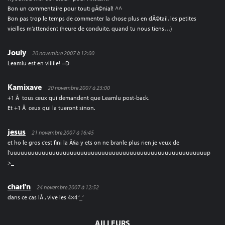
Bon un commentaire pour tout: gÃ©nial! ^^
Bon pas trop le temps de commenter la chose plus en dÃ©tail, les petites
vieilles m’attendent (heure de conduite, quand tu nous tiens…)
Jouly
20 novembre 2007 à 12:00
Leamlu est en viiiiie! =D
Kamixave
20 novembre 2007 à 23:00
+1 Ã tous ceux qui demandent que Leamlu post-back.
Et +1 Ã ceux qui la tueront sinon.
jesus
21 novembre 2007 à 16:45
et ho le gros c’est fini la Ã§a y ets on ne branle plus rien je veux de
l’uuuuuuuuuuuuuuuuuuuuuuuuuuuuuuuuuuuuuuuuuuuuuuuuuuuuuuuup
>_
charl'n
24 novembre 2007 à 12:52
dans ce cas lÃ , vive les 4×4 ‘_’
AILLEURS