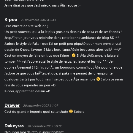
Je ne dirai pas que c’est mieux, mais Ã§a repose :>
K-pou
20 novembre 2007 à 0:43
( Pas encore de site Web ^^ )
Un petit nouveau qui a lu le plus gros des dessins de paka et de ses friends !
J’espÃ¨re un jour vous rejoindre dans cette bonne ambiance de blog BD ^^
J’adore le style de Paka ( que j’ai un petit peu piquÃ© pour mon premier vrai
dessin de K-pou, j’avoue :$ Mais bon, j’apprÃ©cie beaucoup alors voilÃ ^^Â°
C’est un moyen de faire un truc que j’aime !
Si Ã§a dÃ©range, je laisserai
tomber ^^ ) et j’adore aussi le style de jesus, jej, leseb, et leamlu ^^ ( J’en
oublie sÃ»rement ) ! Enfin, voilÃ , un looooong comm’, tout Ã§a pour dire que
j’adore ce que vous faÃ®tes, et que, si paka me permet de lui emprunter
quelques traits ( pas tout mais il se peut que Ã§a ressemble
) alors je serais
ravi de vous rejoindre un jour =D
K-pou, apprentit en dessin =P
Drawer
20 novembre 2007 à 1:07
C’est du grand n’importe quoi cette chute
j’adore
Dakeyras
20 novembre 2007 à 9:00
Nyouhou moi de retour -pour l’instant!