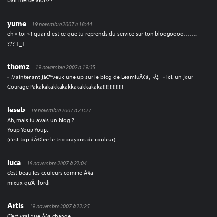
bah merde alors!!!
yume
19 novembre 2007 à 18:44
eh « toi » ! quand est ce que tu reprends du service sur ton bloogoooo……..
??? T_T
thomz
19 novembre 2007 à 19:35
« Maintenant jâ€™veux une up sur le blog de LeamluÃ¢â‚¬Â¦. » lol, un jour
Courage Pakakakakkakakkakakkakaka!!!!!!!!!!!!!!
leseb
19 novembre 2007 à 21:27
Ah, mais tu avais un blog ?
Youp Youp Youp.
(c’est top dÃ©lire le trip crayons de couleur)
luca
19 novembre 2007 à 22:04
c’est beau les couleurs comme Ã§a
mieux qu’Ã l’ordi
Artis
19 novembre 2007 à 22:25
C’est vrai que Ã§a change.