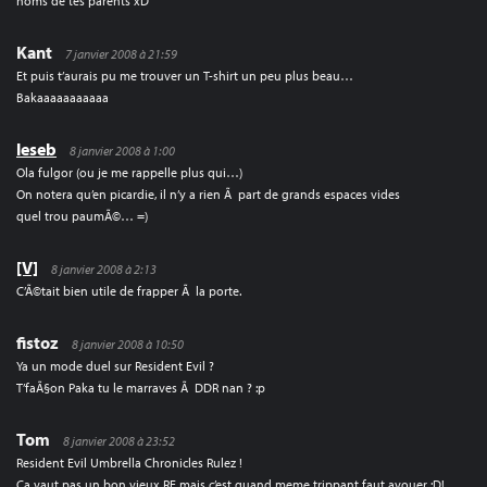
noms de tes parents xD
Kant
7 janvier 2008 à 21:59
Et puis t’aurais pu me trouver un T-shirt un peu plus beau…
Bakaaaaaaaaaaa
leseb
8 janvier 2008 à 1:00
Ola fulgor (ou je me rappelle plus qui…)
On notera qu’en picardie, il n’y a rien Ã part de grands espaces vides
quel trou paumÃ©… =)
[V]
8 janvier 2008 à 2:13
C’Ã©tait bien utile de frapper Ã la porte.
fistoz
8 janvier 2008 à 10:50
Ya un mode duel sur Resident Evil ?
T’faÃ§on Paka tu le marraves Ã DDR nan ? :p
Tom
8 janvier 2008 à 23:52
Resident Evil Umbrella Chronicles Rulez !
Ca vaut pas un bon vieux RE mais c’est quand meme trippant faut avouer :D!