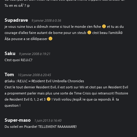
Tu en es oÃ¹ ? :p
Supadrave
9 janvier 2008 à 0:36
je vous ruine tous a ddreuh meme si tout le monde s’en fiche
et tu as du
courage d’allez faire autant de borne pour un steub
c’est beau l’amitiÃ©
Ã§a pousse a se dÃ©passer
Saku
9 janvier 2008 à 19:21
C’est quoi R.E.U.C?
Tom
10 janvier 2008 à 20:45
@Saku : R.E.U.C = REsident Evil Umbrella Chronicles
C’est le tout dernier Resident Evil, il est sorti sur Wii et c’est pas un Resident Evil
a proprement parler mais plus une sorte de Time Crisis qui retranscrit l’histoire
de Resident Evil 0, 1, 2 et 3
! Voili voilou j’espÃ¨re que ca reponds Ã ta
question !
Super-maso
1 juin 2013 à 16:40
Du soleil en Picardie! TELLEMENT RAAAAAARE!