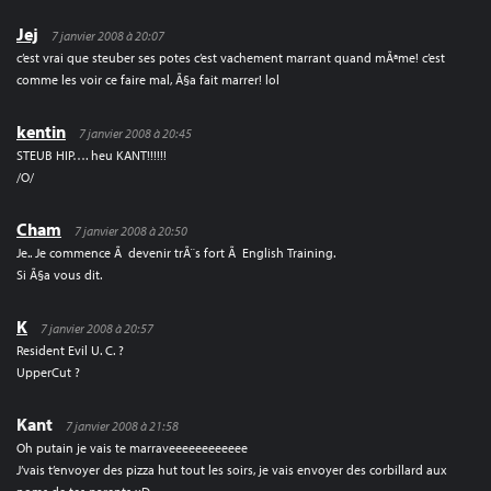
Jej
7 janvier 2008 à 20:07
c’est vrai que steuber ses potes c’est vachement marrant quand mÃªme! c’est
comme les voir ce faire mal, Ã§a fait marrer! lol
kentin
7 janvier 2008 à 20:45
STEUB HIP…. heu KANT!!!!!!
/O/
Cham
7 janvier 2008 à 20:50
Je.. Je commence Ã devenir trÃ¨s fort Ã English Training.
Si Ã§a vous dit.
K
7 janvier 2008 à 20:57
Resident Evil U. C. ?
UpperCut ?
Kant
7 janvier 2008 à 21:58
Oh putain je vais te marraveeeeeeeeeeee
J’vais t’envoyer des pizza hut tout les soirs, je vais envoyer des corbillard aux