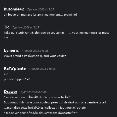
hutomie42
7 janvier 2008 à 13:27
ah bravo on marrave les amis maintenant… prem’s lol
Tic
7 janvier 2008 à 13:27
Paka qui steub kant !!! ahh que de souvienirs……. vous me manquez les mecs
!!!!!!!
Eymeric
7 janvier 2008 à 15:25
J’vous prend a PokÃ©mon quand vous voulez !
KaYa'plante
7 janvier 2008 à 16:05
xD
plus de hippies? =P
Drawer
7 janvier 2008 à 20:02
* mode vendeur bÃ©dÃ© des Simpsons activÃ© *
Bouuuuuuhhh il a le bouc couleur peau qui devient noir a la derniere case !
…mon dieu cette bÃ©dÃ© est collector, il faut que je l’achete
* mode vendeur bÃ©dÃ© des Simpsons dÃ©sactivÃ© *