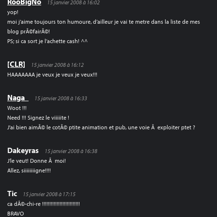
RooBigNo
15 janvier 2008 à 16:02
yop!
moi j’aime toujours ton humoure, d’ailleur je vai te metre dans la liste de mes
blog prÃ©fairÃ©!
PS; si ca sort je l’achette cash! ^^
[CLR]
15 janvier 2008 à 16:12
HAAAAAAA je veux je veux je veux!!!
Naga_
15 janvier 2008 à 16:33
Woot !!!
Need !!! Signez le viiiiite !
J’ai bien aimÃ© le cotÃ© ptite animation et pub, une voie Ã exploiter ptet ?
Dakeyras
15 janvier 2008 à 16:38
J’le veut! Donne Ã moi!
Allez, siiiiiiiigne!!!!
Tic
15 janvier 2008 à 17:15
ca dÃ©-chi-re !!!!!!!!!!!!!!!!!!!!!!!!!!
BRAVO