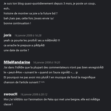
Je suis ton blog quasi-quotidienement depuis 3 mois, je poste un coup..
euh..
histoire de montrer sa joie a la future bd ?
bah j’sais pas, cette fois j’avais envie \o/
bonne continuation !
joris
16 janvier 2008 à 16:28
yeah ca pourte les prothÃ¨ses a mÃ©mÃ© !!!
ca arrache le prepuce a pÃ©pÃ©
une date de sortie ?
MlleMandarine
16 janvier 2008 à 19:20
J’ai dans l’idÃ©e que la plupart des commentateurs n’ont pas bien enregistrÃ©
le « peut-Ãªtre » suivant le « quand on l’aura signÃ© »… :p
Et pourquoi ne pas avoir mis plutÃ´t en musique de fond la magnifique
chanson de l’article suivant ? ^^
swoucH
16 janvier 2008 à 20:12
Moi j’ai kÃ©blo sur l’animation de Paka qui met une beigne, elle est mÃ©ga
classe !