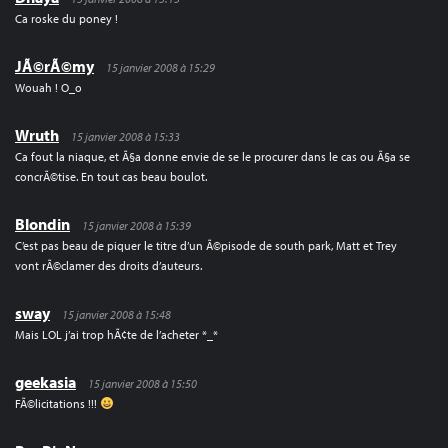
Ca roske du poney !
JÃ©rÃ©my
15 janvier 2008 à 15:29
Wouah ! O_o
Wruth
15 janvier 2008 à 15:33
Ca fout la niaque, et Ã§a donne envie de se le procurer dans le cas ou Ã§a se
concrÃ©tise. En tout cas beau boulot.
Blondin
15 janvier 2008 à 15:39
C’est pas beau de piquer le titre d’un Ã©pisode de south park, Matt et Trey
vont rÃ©clamer des droits d’auteurs.
sway
15 janvier 2008 à 15:48
Mais LOL j’ai trop hÃ¢te de l’acheter *_*
geekasia
15 janvier 2008 à 15:50
FÃ©licitations !!!