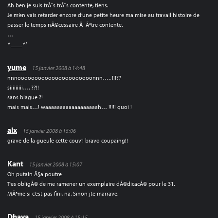
Ah ben je suis trÃ¨s trÃ¨s contente, tiens.
Je m’en vais retarder encore d’une petite heure ma mise au travail histoire de
passer le temps nÃ©cessaire Ã Ãªtre contente.
…
^____^’
yume
15 janvier 2008 à 14:48
nnnoooooooooooooooooooooonnn….. !!!??
siiiiiiiii…. ??!!
sans blague ?!
mais mais…! waaaaaaaaaaaaaaaaaah… !!!!! quoi !
alx
15 janvier 2008 à 15:06
grave de la gueule cette couv’! bravo coupaing!!
Kant
15 janvier 2008 à 15:07
Oh putain Ã§a poutre
T’es obligÃ© de me ramener un exemplaire dÃ©dicacÃ© pour le 31.
MÃªme si c’est pas fini, na. Sinon jte marrave.
Dhaya
15 janvier 2008 à 15:15