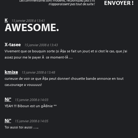
Les commentaires sont modérés, ne paniquez pas s'ils
n'apparaissent pas tout de suite !
K
15 janvier 2008 à 13:41
AWESOME.
X-tasee
15 janvier 2008 à 13:43
Vivement que ce bouquin sorte (si Ã§a se fait un jour) et si c’est le cas, que j’ai
assez pour me le payer Ã ce moment-lÃ …
kmixe
15 janvier 2008 à 13:48
curieuse de voir ce que Ã§a peut donner! chouette bande annonce en tout
cas.courage a vouuuus!
Ni"
15 janvier 2008 à 14:03
YEAH !!! Biboun est un gÃ©nie **
Ni"
15 janvier 2008 à 14:05
Toi aussi toi aussi …..