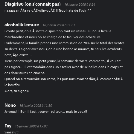
Diagirl80 (on s'connait pas)
16 janvier 2008 à 6:24
naaaaaan Ã§a va dÃ©-glin-guÃ© !! Trop hate de l’voir ^^
alcoholik lemure
16 janvier 2008 à 11:01
Ecoute petit, on a Ã notre disposition tout un reseau. Tu nous livre la
marchandise et nous on se charge de te trouver des acheteurs.
Evidemment, la famille prends une commission de 20% sur le total des ventes.
Tu devrais signer avec nous, on a une bonne assurance, tu sais, les accidents
bete, Ã§a existe…
Tiens par exemple, un petit jeune, la semaine derniere, comme toi, il voulait
pas signer… Il est tombÃ© dans un escalier avec deux balles dans le corps et
des chaussures en ciment.
Quand on a retrouvÃ© son corps, les poissons avaient dÃ©jÃ commencÃ© Ã
le bouffer.
Alors, tu signes?
Nono
16 janvier 2008 à 11:50
Je veux!!!! Bon il faut trouver l’editeur… mais je veux!!
Fay
16 janvier 2008 à 15:03
Saaaalut !