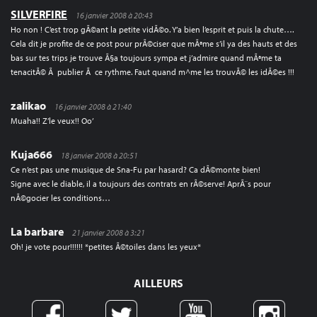
SILVERFIRE
16 janvier 2008 à 20:43
Ho non ! C’est trop gÃ©ant la petite vidÃ©o. Y’a bien l’esprit et puis la chute….
Cela dit je profite de ce post pour prÃ©ciser que mÃªme s’il ya des hauts et des
bas sur tes trips je trouve Ã§a toujours sympa et j’admire quand mÃªme ta
tenacitÃ© Ã publier Ã ce rythme. Faut quand m^me les trouvÃ© les idÃ©es !!!
zalikao
16 janvier 2008 à 21:40
Muaha!! Z’le veux!! Oo’
Kuja666
18 janvier 2008 à 20:51
Ce n’est pas une musique de Sna-Fu par hasard? Ca dÃ©monte bien!
Signe avec le diable, il a toujours des contrats en rÃ©serve! AprÃ¨s pour
nÃ©gocier les conditions…
La barbare
21 janvier 2008 à 3:21
Oh! je vote pour!!!!!! *petites Ã©toiles dans les yeux*
AILLEURS