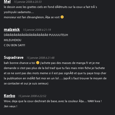
Mel
15 janvier 2008 à 20:33
le dessin avec les grattes ciels en fond dÃ©truits sur la couv a fait trÃ¨s
yoshiyuki sadamoto…
monsieur est fan d’evangleion, Ã§a se voit
malzeick
15 janvier 2008 à 21:19
DÃ©Ã©Ã©Ã©Ã©Ã©Ã©Ã©Ã©Ã©Ã© PUUUUUTEUH
MILEUHDIOU
C DU BON SA!!!!!
Supadrave
15 janvier 2008 à 21:48
bah bonne chance a toi
j’achete pas des masses de manga fr et je me
demande si c’est pas plus de la bd trad’ que tu fais mais m’en fiche je l’achete
et ce ne sont pas des mots meme si il est pas signÃ© et que tu paye trop cher
la publication en indÃ© fait moi en un lol . . . (aprÃ¨s faut trouver le moyen de
se contacter et oui je suis serieux)
Korbo
15 janvier 2008 à 22:52
Wow, deja que la couv dechirait de base, avec la couleur Ã§a… WAW kwa !
J’en veux !