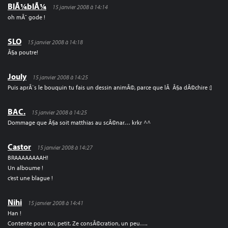
BlÃ¼blÃ¼
15 janvier 2008 à 14:14
oh mÃ¯ gode !
SLO
15 janvier 2008 à 14:18
Ã§a poutre!
Jouly
15 janvier 2008 à 14:25
Puis aprÃ¨s le bouquin tu fais un dessin animÃ©, parce que lÃ Ã§a dÃ©chire :]
BAC.
15 janvier 2008 à 14:25
Dommage que Ã§a soit matthias au scÃ©nar… krkr ^^
Castor
15 janvier 2008 à 14:27
BRAAAAAAAAH!
Un alboume !
c’est une blague !
Nihi
15 janvier 2008 à 14:41
Han !
Contente pour toi, petit. Ze consÃ©cration, un peu….