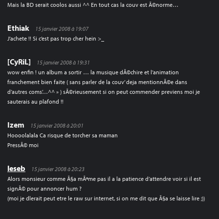
Mais la BD serait coolos aussi ^^ En tout cas la couv est Ã©norme…
Ethiak
15 janvier 2008 à 19:07
J’achete !! Si c’est pas trop cher hein >_
[CyRiL]
15 janvier 2008 à 19:31
wow enfin ! un album a sortir … la musique dÃ©chire et l’animation
franchement bien faite ( sans parler de la couv’ deja mentionnÃ©e dans
d’autres coms’…^^ » ) sÃ©rieusement si on peut commender previens moi je
sauterais au plafond !!
Izem
15 janvier 2008 à 20:01
Hoooolalala Ca risque de torcher sa maman
PressÃ© moi
leseb
15 janvier 2008 à 20:23
Alors monsieur comme Ã§a mÃªme pas il a la patience d’attendre voir si il est
signÃ© pour annoncer hum ?
(moi je dlerait peut etre le raw sur internet, si on me dit que Ã§a se laisse lire ;))