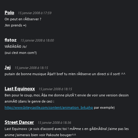
Polo
15 janvier 2008 à 17:59
On peut en rÃ©server ?
J’en prends =)
fistoz
15 janvier 2008 à 18:00
WÃ©Ã©Ã© /o/
(oui c’est mon com’!)
Jej
15 janvier 2008 à 18:15
putain de bonne musique Ã§a!!! bref tu m’en rÃ©serve un direct si il sort! ^^
Last Equinoxx
15 janvier 2008 à 18:15
Ben pour le coup, moi, Ã§a me donne plutÃ´t envie de voir une version dessin
animÃ© (dans le genre de ceci :
http://www.biteycastle.com/content/animation_brk.php
par exemple)
Street Dancer
15 janvier 2008 à 18:36
Last Equinoxx : je suis d’accord avec toi ! mÃªme s en gÃ©nÃ©ral j’aime pas les
anime j’aimerais bien voir Pakoute bouger^^