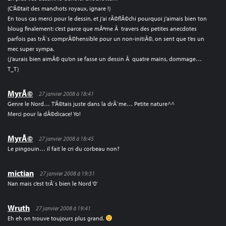
(C’Ã©tait des manchots royaux, ignare !)
En tous cas merci pour le dessin, et j’ai rÃ©flÃ©chi pourquoi j’aimais bien ton
bloug finalement: c’est parce que mÃªme Ã travers des petites anecdotes
parfois pas trÃ¨s comprÃ©hensible pour un non-initiÃ©, on sent que t’es un
mec super sympa.
(j’aurais bien aimÃ© qu’on se fasse un dessin Ã quatre mains, dommage…
T_T)
MyrÃ©
27 janvier 2008 à 18:41
Genre le Nord… T’Ã©tais juste dans la drÃ´me… Petite nature^^
Merci pour la dÃ©dicace! Yo!
MyrÃ©
27 janvier 2008 à 18:45
Le pingouin… il fait le cri du corbeau non?
mictian
27 janvier 2008 à 19:31
Nan mais c’est trÃ¨s bien le Nord ‘0’
Wruth
27 janvier 2008 à 19:41
Eh eh on trouve toujours plus grand.