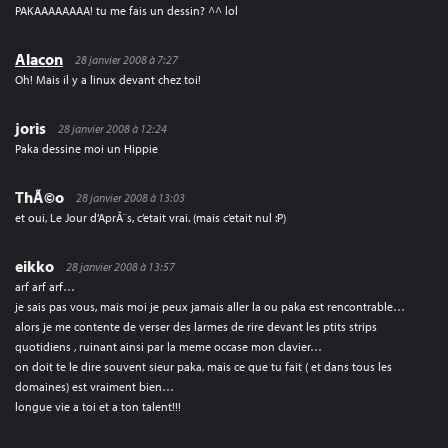
PAKAAAAAAAA! tu me fais un dessin? ^^ lol
Alacon
28 janvier 2008 à 7:27
Oh! Mais il y a linux devant chez toi!
joris
28 janvier 2008 à 12:24
Paka dessine moi un Hippie
ThÃ©o
28 janvier 2008 à 13:03
et oui, Le Jour d’AprÃ¨s, c’etait vrai. (mais c’etait nul :P)
eikko
28 janvier 2008 à 13:57
arf arf arf…
je sais pas vous, mais moi je peux jamais aller la ou paka est rencontrable…
alors je me contente de verser des larmes de rire devant les ptits strips
quotidiens , ruinant ainsi par la meme occase mon clavier…
on doit te le dire souvent sieur paka, mais ce que tu fait ( et dans tous les
domaines) est vraiment bien…
longue vie a toi et a ton talent!!!