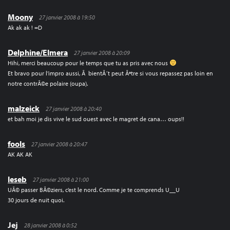
Moony
27 janvier 2008 à 19:50
Ak ak ak ! =D
Delphine/Elmera
27 janvier 2008 à 20:09
Hihi, merci beaucoup pour le temps que tu as pris avec nous
Et bravo pour l’impro aussi, Ã bientÃ´t peut Ãªtre si vous repassez pas loin en
notre contrÃ©e polaire (oupa).
malzeick
27 janvier 2008 à 20:40
et bah moi je dis vive le sud ouest avec le magret de cana… oups!!
fools
27 janvier 2008 à 20:47
AK AK AK
leseb
27 janvier 2008 à 21:00
UÃ© passer BÃ©ziers, c’est le nord. Comme je te comprends U__U
30 jours de nuit quoi.
Jej
28 janvier 2008 à 0:52