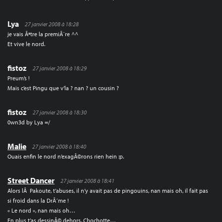
Lya
27 janvier 2008 à 18:28
je vais Ãªtre la premiÃ¨re ^^
Et vive le nord.
fistoz
27 janvier 2008 à 18:29
Preum’s !
Mais c’est Pingu que v’la ? nan ? un cousin ?
fistoz
27 janvier 2008 à 18:30
0wn3d by Lya =/
Malie
27 janvier 2008 à 18:40
Ouais enfin le nord n’exagÃ©rons rien hein :p.
Street Dancer
27 janvier 2008 à 18:41
Alors lÃ Pakoute, t’abuses, il n’y avait pas de pingouins, nan mais oh, il fait pas
si froid dans la DrÃ´me !
« Le nord », nan mais oh…
En plus t’as dessinÃ© dehors. Chochotte…