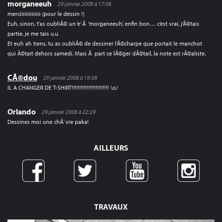
morganeeuh
29 janvier 2008 à 17:06
merciiiiiiiiiiiiii (pour le dessin !)
Euh, sinon, t’as oubliÃ© un ‘e’ Ã ‘morganeeuh’, enfin bon… c’est vrai, j’Ã©tais
partie, je me tais u.u
Et euh ah tiens, tu as oubliÃ© de dessiner l’Ã©charpe que portait le manchot
qui Ã©tait dehors samedi. Mais Ã part ce lÃ©ger dÃ©tail, la note est rÃ©aliste.
CÃ©dou
29 janvier 2008 à 19:58
IL A CHANGER DE T-SHIRT!!!!!!!!!!!!!!!!!!!!!!!!! \o/
Orlando
29 janvier 2008 à 22:29
Dessines moi une chÃ¨vre paka!
AILLEURS
TRAVAUX