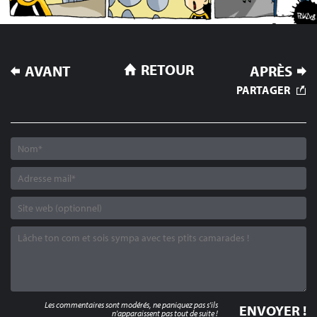
NAVIGATION
RETOUR
AVANT
APRÈS
DE
PARTAGER
L’ARTICLE
Les commentaires sont modérés, ne paniquez pas s'ils
n'apparaissent pas tout de suite !