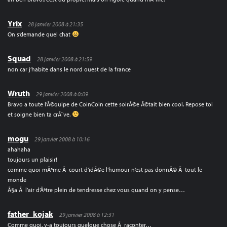
Yrix
28 janvier 2008 à 21:35
On s’demande quel chat
Squad
28 janvier 2008 à 21:59
non car j’habite dans le nord ouest de la france
Wruth
29 janvier 2008 à 0:09
Bravo a toute l’Ã©quipe de CoinCoin cette soirÃ©e Ã©tait bien cool. Repose toi
et soigne bien ta crÃ¨ve.
mogu
29 janvier 2008 à 10:16
ahahaha
toujours un plaisir!
comme quoi mÃªme Ã court d’idÃ©e l’humour n’est pas donnÃ© Ã tout le
monde
Ã§a Ã l’air d’Ãªtre plein de tendresse chez vous quand on y pense…
father_kojak
29 janvier 2008 à 12:31
Comme quoi, y-a toujours quelque chose Ã raconter…