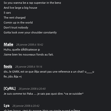
So you wanna be a rap superstar in the benz
And live large a big house
5 cars
The rent charged
Comin up in the world
Don’t trust nobody
Gotta look over your shoulder constantly
Malie
28 janvier 2008 à 18:42
Huhu, quelle dÃ©licatesse :p
J’aime bien les nouveaux fonds au fait.
fools
28 janvier 2008 à 19:16
dis.. le GNRX, est ce que Ã§a serait pas une reference a un chat? u____u
fin, j’dis Ã§a =)
[CyRiL]
28 janvier 2008 à 20:40
Je suis comme toi Paka … je sais pas quoi dire. *va se suicider*
Lya
28 janvier 2008 à 20:42
ah ben bravo.. c’est du propre. Mais on rigole quand mÃªme.