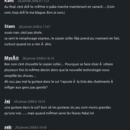
Kant
28 janvier 2008 à 17:23
Au final, c’est drÃ´le. mÃªme si paka marche maintenant en canard… (Coin
coin, trop drÃ´le ma blague. Bon je sors.)
Stem
28 janvier 2008 à 17:47
ouais nan, c’est pas drole.
ca sent le remplissage express.. le copier coller Ã§a prend pu vraiment en fait,
surtout quand on a rien Ã dire.
MyrÃ©
28 janvier 2008 à 18:16
Ben non c’est chouette le copier coller… Pourquoi se faire chier Ã refaire
plusieurs fois le mÃªme dessin alors que la nouvelle technologie nous
simplifie les choses…
Ah oui, pas mal la guitare dans le cul *rajoute Ã la liste des chatiments Ã
infliger aux gens pas gentils*
Jej
28 janvier 2008 à 18:33
une guitare dans le cul? bon ok les guitares du jeu sont moins grandes
qu’une vrai ….. mais quand mÃªme! serre les fesses Paka! lol
seb
28 janvier 2008 à 18:40