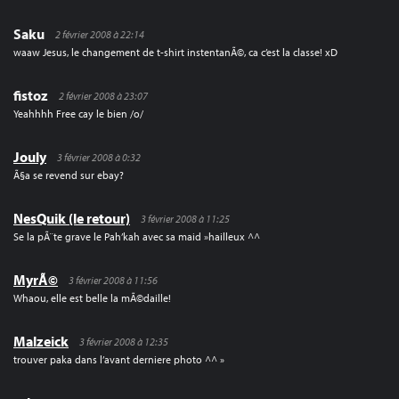
Saku
2 février 2008 à 22:14
waaw Jesus, le changement de t-shirt instentanÃ©, ca c’est la classe! xD
fistoz
2 février 2008 à 23:07
Yeahhhh Free cay le bien /o/
Jouly
3 février 2008 à 0:32
Ã§a se revend sur ebay?
NesQuik (le retour)
3 février 2008 à 11:25
Se la pÃ¨te grave le Pah’kah avec sa maid »hailleux ^^
MyrÃ©
3 février 2008 à 11:56
Whaou, elle est belle la mÃ©daille!
Malzeick
3 février 2008 à 12:35
trouver paka dans l’avant derniere photo ^^ »