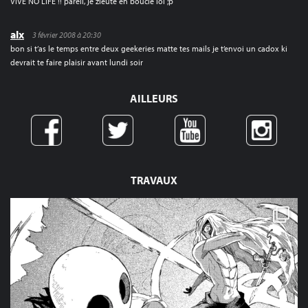
VIVE NO LIFE !! pareil, je zieute en boucle lol ;p
alx
3 février 2008 à 20:30
bon si t’as le temps entre deux geekeries matte tes mails je t’envoi un cadox ki
devrait te faire plaisir avant lundi soir
AILLEURS
TRAVAUX