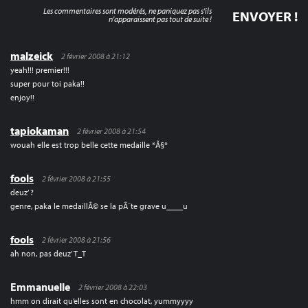
Les commentaires sont modérés, ne paniquez pas s'ils
n'apparaissent pas tout de suite !
malzeick
2 février 2008 à 21:12
yeah!!! premier!!!
super pour toi paka!!
enjoy!!
tapiokaman
2 février 2008 à 21:54
wouah elle est trop belle cette medaille *Ã§*
fools
2 février 2008 à 21:55
deuz’ ?
genre, paka le medaillÃ© se la pÃ¨te grave u____u
fools
2 février 2008 à 21:56
ah non, pas deuz’ T_T
Emmanuelle
2 février 2008 à 22:03
hmm on dirait qu’elles sont en chocolat, yummyyyy