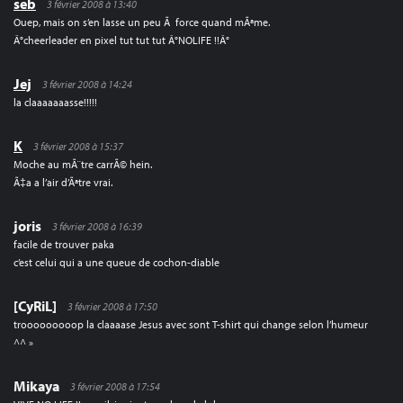
seb
3 février 2008 à 13:40
Ouep, mais on s’en lasse un peu Ã force quand mÃªme.
Â°cheerleader en pixel tut tut tut Â°NOLIFE !!Â°
Jej
3 février 2008 à 14:24
la claaaaaaasse!!!!!
K
3 février 2008 à 15:37
Moche au mÃ¨tre carrÃ© hein.
Ã‡a a l’air d’Ãªtre vrai.
joris
3 février 2008 à 16:39
facile de trouver paka
c’est celui qui a une queue de cochon-diable
[CyRiL]
3 février 2008 à 17:50
trooooooooop la claaaase Jesus avec sont T-shirt qui change selon l’humeur
^^ »
Mikaya
3 février 2008 à 17:54