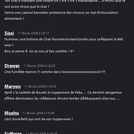
Ton chat a vraiment une ombre trÃ¨s trÃ¨s trÃ¨s menaÃ§ante… a moins que ce
soit autre chose que le chat ?
Genre une Leamul berserker protectrice des minoux en mal d’intoxication
alimentaire ?
Sissi
11 février 2008 à 18:17
Hummm. une histoire de Chat Monstre/mutant/zombi pour prÃ©parer la 666
eme ?
Bon je pense Ã toi ce soir, je fais raclette. ^3^
Drawer
11 février 2008 à 18:28
Une fumÃ©e marron !!! comme dans looooooooooooooooost !!!!
Maryon
11 février 2008 à 18:44
AprÃ¨s la raclette de Boulet, le tupperware de Paka … Ca devient dangereux
d’Ãªtre dessinateur, les crÃ©atures d’outre-tombe dÃ©barquent chez eux …
Mushu
11 février 2008 à 19:38
c’est cloverfield qui sort de son tupperware ?
Sulfuros
11 février 2008 à 19:39