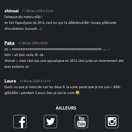
shinsei
11 février 2008 à 23:44
l’attaque du matou-zilla !
en fait l’apoclypse de 2012, c’est toi qui l’a dÃ©clenchÃ© ! (ouais, pÃ©riode
d’incubation, toussah…)
Paka
12 février 2008 à 8:06
jej > eeeeeeeeeeeeeeeeeeeeeeeeeeeeeeeeeeeeeeeeeeeeeeeeeet….. …
Nihi > ah ben voila, lÃ ok..
Shinsei > mais c’est pas une apocalypse en 2012, c’est juste un inversement des
axes polaires /o/
Laure
13 février 2008 à 13:14
Euuh, vu que je viens de voir les deux Ã la suite, parce que je me suis « dÃ©-
gEEkÃ©e » pendant 3 jours, ben je sais la suite
AILLEURS