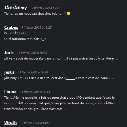
JÃ©rÃ©my
11 février 2008 à 15:22
Tiens, t’as un nouveau chat chez toi, non ?
Crabes
11 février 2008 à 15:25
Pauv’ bÃªte oO
Quel tortionnaire tu fais >_<
Joris
11 février 2008 à 16:15
pff va y avoir du moussaka dans un coin .. il va pas arriver jusqu’Ã sa litiere …
jesus
11 février 2008 à 16:40
jÃ©remy > tu suis rien a rien toi c’est Ã§a u_____u’ c’est le chat de leamlu …
Louna
11 février 2008 à 16:44
Tiens, Ã§a me rappelle la fois ou mon chat a bouffÃ© pendant que j’avais le
dos tournÃ© un vieux plat que j’allais jeter au fond du jardin, et qui s’Ã©tait
transformÃ© en tas grouillant d’asticots…
Wruth
11 février 2008 à 16:50