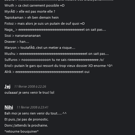
Wruth > ca c’est carrement possible =D
MyrÃ© > elle est pas morte elle ?
Tapiokaman > eh ben demain hein
Fistoz > mais alors je suis un putain de ouf quoi =D
Naga_ > eeeeeeeeeeeeeeeeeeeeeeeeeeeeeeeeeeeet on sait pas…
Sissi > nanananananan
Drawer > han…
Maryon > toutafÃ©, c’est un metier a risque…
Mushu > eeeeeeeeeeeeeeeeeeeeeeeeeeeeeeeeeeeeet on sait pas…
Sulfuros > noooooooooooon tu ne sais rieeeeeeeeeeeeeeee /o/
Eriol> putain le gars qui ressort du trop vieux dossier XD enorme ^0^
Alrik > eeeeeeeeeeeeeeeeeeeeeeeeeeeeeeeeeeeeet oui
Jej
11 février 2008 à 22:26
oulaaaa! je sens venir le truc! lol
Nihi
11 février 2008 à 23:41
Bah moi je sens rien venir du tout…. ^^
Et puis, j’ai pas de pronostic.
Donc j’attends la prochaine.
*retourne bouquiner*