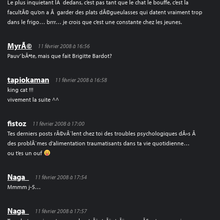
Le plus inquietant lÃ dedans, c’est pas tant que le chat le bouffe, c’est la
facultÃ© qu’on a Ã garder des plats dÃ©gueulasses qui datent vraiment trop
dans le frigo… brrr… je crois que c’est une constante chez les jeunes.
MyrÃ©
11 février 2008 à 16:56
Pauv’ bÃªte, mais que fait Brigitte Bardot?
tapiokaman
11 février 2008 à 16:58
king cat !!!
vivement la suite ^^
fistoz
11 février 2008 à 17:00
Tes derniers posts rÃ©vÃ¨lent chez toi des troubles psychologiques dÃ»s Ã
des problÃ¨mes d’alimentation traumatisants dans ta vie quotidienne…
ou t’es un ouf
Naga_
11 février 2008 à 17:54
Mmmm j-5…
Naga_
11 février 2008 à 17:57