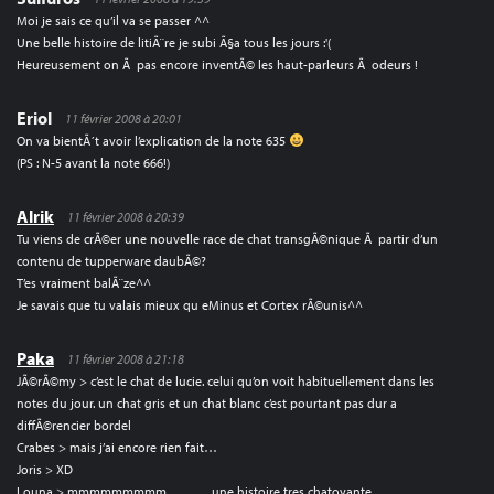
Moi je sais ce qu’il va se passer ^^
Une belle histoire de litiÃ¨re je subi Ã§a tous les jours :'(
Heureusement on Ã pas encore inventÃ© les haut-parleurs Ã odeurs !
Eriol
11 février 2008 à 20:01
On va bientÃ´t avoir l’explication de la note 635
(PS : N-5 avant la note 666!)
Alrik
11 février 2008 à 20:39
Tu viens de crÃ©er une nouvelle race de chat transgÃ©nique Ã partir d’un
contenu de tupperware daubÃ©?
T’es vraiment balÃ¨ze^^
Je savais que tu valais mieux qu eMinus et Cortex rÃ©unis^^
Paka
11 février 2008 à 21:18
JÃ©rÃ©my > c’est le chat de lucie. celui qu’on voit habituellement dans les
notes du jour. un chat gris et un chat blanc c’est pourtant pas dur a
diffÃ©rencier bordel
Crabes > mais j’ai encore rien fait…
Joris > XD
Louna > mmmmmmmmm………. une histoire tres chatoyante……….