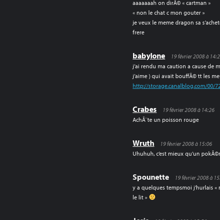
aaaaaaah on dirÃ© « cartman »
« non le chat c mon gouter »
je veux le meme dragon sa s’ache
frere
babylone
19 février 2008 à 14:
j’ai rendu ma caution a cause de 
j’aime ) qui avait bouffÃ© tt les me
http://storage.canalblog.com/00/7
Crabes
19 février 2008 à 14:26
AchÃ¨te un poisson rouge
Wruth
19 février 2008 à 15:06
Uhuhuh, c’est mieux qu’un pok
Spounette
19 février 2008 à 1
y a quelques tempsmoi j’hurlais «
le lit »