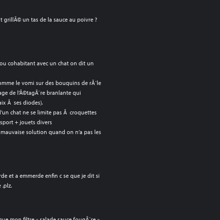
 grillÃ© un tas de la sauce au poivre ?
ou cohabitant avec un chat on dit un
comme le vomi sur des bouquins de rÃ´le
age de l’Ã©tagÃ¨re branlante qui
aix Ã ses diodes).
 d’un chat ne se limite pas Ã croquettes
sport + jouets divers
 mauvaise solution quand on n’a pas les
rde et a emmerde enfin c se que je dit si
.plz.
que mon filtre « salade sauce fougÃ¨re »