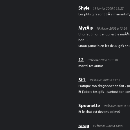
Shyle
19 février 2008 à 13:25
Les ptits gifs sont trÃ¨s marrants! \
MyrÃ©
19 février 2008 à 13:26
Uhu faut montrer qui est le maÃ®t
bon…
Sinon j’aime bien les deux gifs a
12
19 février 2008 à 13:30
mortel tes anims
St'L
19 février 2008 à 13:53
Pratique ton dragonnet en fait .. (u
Et j’adore tes gifs ! (surtout ton
Spounette
19 février 2008 à 1
Et le chat est devenu calme?
rarag
19 février 2008 à 14:03