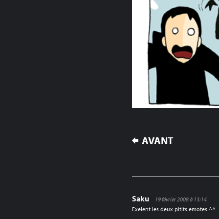
NAVIGATION
AVANT
DE
L’ARTICLE
Saku
19 février 2008 à 13:14
Exelent les deux pitits emotes ^^