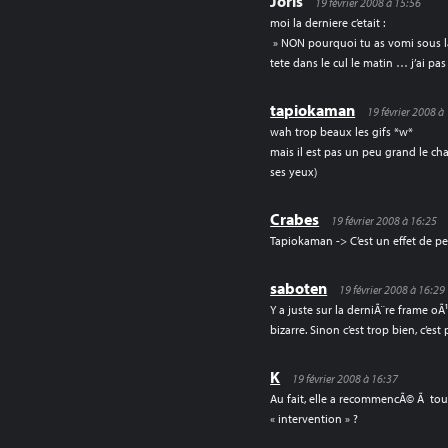
Joris
19 février 2008 à 15:56
moi la derniere c’etait :
» NON pourquoi tu as vomi sous la
tete dans le cul le matin … j’ai pas
tapiokaman
19 février 2008 à
wah trop beaux les gifs *w*
mais il est pas un peu grand le chat
ses yeux)
Crabes
19 février 2008 à 16:25
Tapiokaman -> C’est un effet de p
saboten
19 février 2008 à 16:29
Y a juste sur la derniÃ¨re frame oÃ
bizarre. Sinon c’est trop bien, c’est
K
19 février 2008 à 16:37
Au fait, elle a recommencÃ© Ã to
« intervention » ?