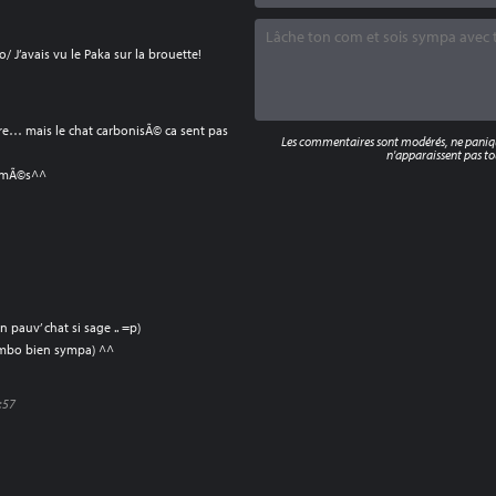
o/ J’avais vu le Paka sur la brouette!
re… mais le chat carbonisÃ© ca sent pas
Les commentaires sont modérés, ne panique
n'apparaissent pas tou
nimÃ©s^^
n pauv’ chat si sage .. =p)
 combo bien sympa) ^^
3:57