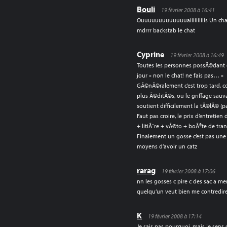
Bouli
19 février 2008 à 16:41
Ouuuuuuuuuuuuuaiiiiiiiiiis Un chat
mdrrr backstab le chat
Cyprine
19 février 2008 à 16:49
Toutes les personnes possÃ©dant 
jour « non le chat! ne fais pas… »
GÃ©nÃ©ralement c’est trop tard, 
plus Ã©ditÃ©s, ou le griffage sauv
soutient difficilement la tÃ©lÃ© (p
Faut pas croire, le prix d’entretien
+ litiÃ¨re + vÃ©to + boÃ®te de tran
Finalement un gosse c’est pas une
moyens d’avoir un catz
rarag
19 février 2008 à 17:06
nn les gosses c pire c des sac a me
quelqu’un veut bien me contredire 
K
19 février 2008 à 17:14
Je sais pas pourquoi, mais je sens 