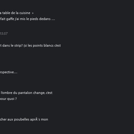
 table de la cuisine »
 fait gaffe j’ai mis le pieds dedans …
 15:57
 dans le strip? (si les points blancs c’est
erspective…
¹ l’ombre du pantalon change, c’est
 pour quoi ?
ucher aux poubelles aprÃ¨s mon