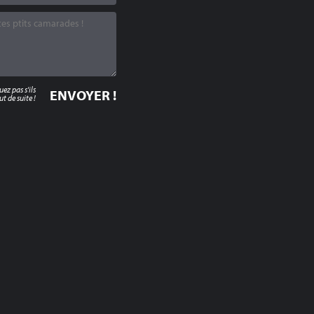
z pas s'ils
t de suite !